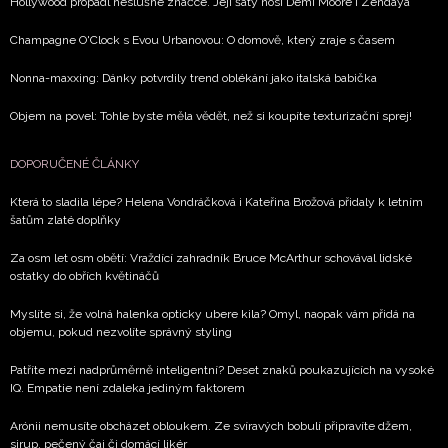
Hollywood propadl neslušné značce. Její šaty nosí Demi Moore i Zendaya
Champagne O'Clock s Evou Urbanovou: O domově, který zraje s časem
Nonna-maxxing: Dánky potvrdily trend oblékání jako italská babička
Objem na povel: Tohle byste měla vědět, než si koupíte texturizační sprej!
DOPORUČENÉ ČLÁNKY
Která to sladila lépe? Helena Vondráčková i Kateřina Brožová přidaly k letním
šatům zlaté doplňky
Za osm let osm obětí: Vraždící zahradník Bruce McArthur schovával lidské
ostatky do obřích květináčů
Myslíte si, že volná halenka opticky ubere kila? Omyl, naopak vám přidá na
objemu, pokud nezvolíte správný styling
Patříte mezi nadprůměrně inteligentní? Deset znaků poukazujících na vysoké
IQ. Empatie není zdaleka jediným faktorem
Arónii nemusíte obcházet obloukem. Ze svíravých bobulí připravíte džem,
sirup, pečený čaj či domácí likér