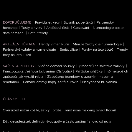
DOPORUČUJEME
Pravidla etikety
|
Slovník puberťáků
|
Partnerský
horoskop
|
Testy a kvízy
|
Andělská čísla
|
Cestování
|
Numerologie podle
data narození
|
Letní trendy
NEWSLETTER
AKTUÁLNÍ TÉMATA
Trendy v manikúře
|
Minulé životy dle numerologie
|
ODESLAT
Partnerské vztahy a numerologie
|
Seriál Ulice
|
Plavky na léto 2026
|
Trendy
boty na léto 2026
Přihlášením k newsletteru souhlasíte s
Obchodními
VAŘENÍ A RECEPTY
Vláčné domácí housky
|
7 receptů na salátové zálivky
|
podmínkami společnosti BurdaMedia Extra s.r.o.
a
Francouzská třešňová bublanina (Clafoutis)
|
Pařížské rohlíčky
|
30 nejlepších
způsobů, jak využít rybíz
|
Zapečené brambory s uzeným masem a
potvrzujete, že jste se seznámili se
Zásadami
smetanou
|
Domácí iontový nápoj ze tří surovin
|
Nadýchaná bublanina
ochrany soukromí
- BurdaMedia Extra s.r.o. bude s
Vašimi údaji pracovat zejména k organizaci a
ČLÁNKY ELLE
vyhodnocení akce a zasílání novinek.
Oversized noční košile, šátky i brože. Trend nona maxxing ovládl Kodaň
Chcete navíc dostávat i další zajímavé a exkluzivní
informace od našich partnerů? Pokud souhlasíte se
Děti devadesátek definitivně dospěly a často začínají znovu od nuly
zpracováním údajů k tomuto účelu podle
Zásad ochrany
soukromí BurdaMedia Extra s.r.o.
, zaškrtněte toto pole.