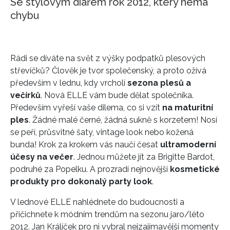
Se stylovým diářem rok 2012, který nemá
chybu
Rádi se díváte na svět z výšky podpatků plesových
střevíčků? Člověk je tvor společenský, a proto ožívá
především v lednu, kdy vrcholí
sezona plesů a
večírků
. Nová ELLE vám bude dělat společníka.
Především vyřeší vaše dilema, co si vzít
na maturitní
ples
. Žádné malé černé, žádná sukně s korzetem! Nosí
se peří, průsvitné šaty, vintage look nebo kožená
bunda! Krok za krokem vás naučí česat
ultramoderní
účesy na večer
. Jednou můžete jít za Brigitte Bardot,
podruhé za Popelku. A prozradí nejnovější
kosmetické
produkty pro dokonalý party look
.
V lednové ELLE nahlédnete do budoucnosti a
přičichnete k módním trendům na sezonu jaro/léto
2012. Jan Králíček pro ni vybral nejzajímavější momenty