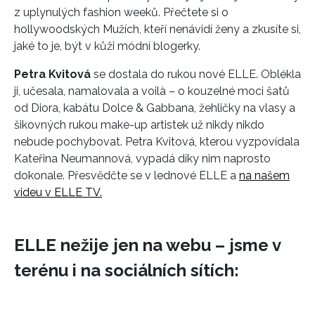
z uplynulých fashion weeků. Přečtete si o
hollywoodských Mužích, kteří nenávidí ženy a zkusíte si,
jaké to je, být v kůži módní blogerky.
Petra Kvitová
se dostala do rukou nové ELLE. Oblékla
ji, učesala, namalovala a voilà – o kouzelné moci šatů
od Diora, kabátu Dolce & Gabbana, žehličky na vlasy a
šikovných rukou make-up artistek už nikdy nikdo
nebude pochybovat. Petra Kvitová, kterou vyzpovídala
Kateřina Neumannová, vypadá díky nim naprosto
dokonale. Přesvědčte se v lednové ELLE a
na našem
videu v ELLE TV.
ELLE nežije jen na webu – jsme v
terénu i na sociálních sítích: