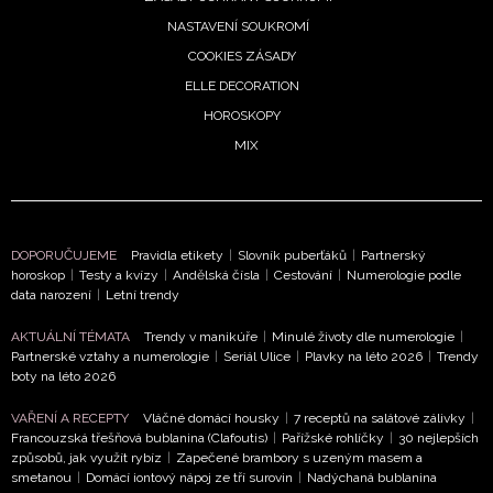
NASTAVENÍ SOUKROMÍ
COOKIES ZÁSADY
ELLE DECORATION
HOROSKOPY
MIX
DOPORUČUJEME
Pravidla etikety
|
Slovník puberťáků
|
Partnerský
NEWSLETTER
horoskop
|
Testy a kvízy
|
Andělská čísla
|
Cestování
|
Numerologie podle
data narození
|
Letní trendy
ODESLAT
AKTUÁLNÍ TÉMATA
Trendy v manikúře
|
Minulé životy dle numerologie
|
Partnerské vztahy a numerologie
|
Seriál Ulice
|
Plavky na léto 2026
|
Trendy
boty na léto 2026
Přihlášením k newsletteru souhlasíte s
Obchodními
podmínkami společnosti BurdaMedia Extra s.r.o.
a
VAŘENÍ A RECEPTY
Vláčné domácí housky
|
7 receptů na salátové zálivky
|
potvrzujete, že jste se seznámili se
Zásadami
Francouzská třešňová bublanina (Clafoutis)
|
Pařížské rohlíčky
|
30 nejlepších
způsobů, jak využít rybíz
|
Zapečené brambory s uzeným masem a
ochrany soukromí
- BurdaMedia Extra s.r.o. bude s
smetanou
|
Domácí iontový nápoj ze tří surovin
|
Nadýchaná bublanina
Vašimi údaji pracovat zejména k organizaci a