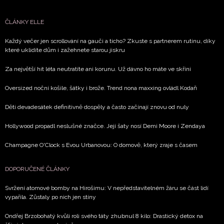
vyhodnocení akce a zasílání novinek.
ČLÁNKY ELLE
Chcete navíc dostávat i další zajímavé a exkluzivní
informace od našich partnerů? Pokud souhlasíte se
Každý večer jen scrollování na gauči a ticho? Zkuste s partnerem rutinu, díky
které uklidíte dům i zažehnete starou jiskru
zpracováním údajů k tomuto účelu podle
Zásad ochrany
soukromí BurdaMedia Extra s.r.o.
, zaškrtněte toto pole.
Za největší hit léta neutratíte ani korunu. Už dávno ho máte ve skříni
Oversized noční košile, šátky i brože. Trend nona maxxing ovládl Kodaň
Děti devadesátek definitivně dospěly a často začínají znovu od nuly
Hollywood propadl neslušné značce. Její šaty nosí Demi Moore i Zendaya
Champagne O'Clock s Evou Urbanovou: O domově, který zraje s časem
DOPORUČENÉ ČLÁNKY
Svržení atomové bomby na Hirošimu: V nepředstavitelném žáru se část lidí
vypařila. Zůstaly po nich jen stíny
Ondřej Brzobohatý kvůli roli svého táty zhubnul 8 kilo: Drastický detox na