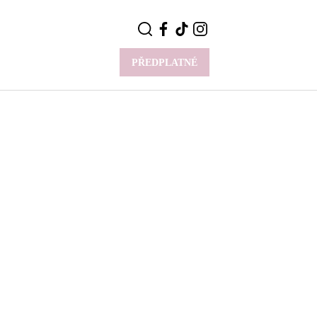
PŘEDPLATNÉ
VÍCE
Y
CELEBRITY
Novinky
Styl slavných
Rozhovory
ie