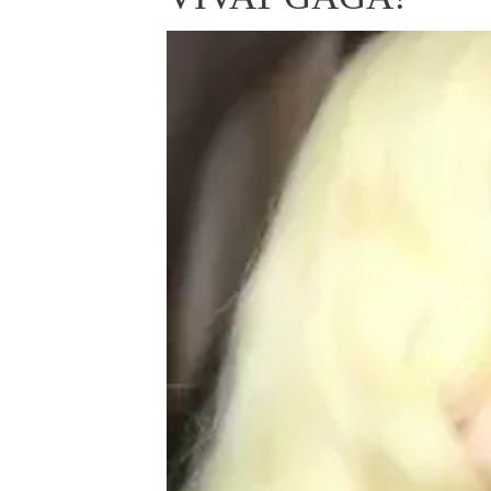
ELLE BEAUTY LOUNGE
L
S
V
S
S
ELLE DECORATION
H
INFORMACE
REDAKCE