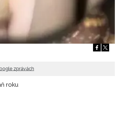
oogle zprávách
aň roku