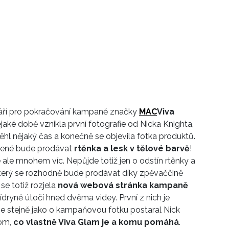
váří pro pokračování kampaně značky
MAC
Viva
ějaké době vznikla první fotografie od Nicka Knighta,
ěhl nějaký čas a konečně se objevila fotka produktů.
rvené bude prodávat
rtěnka a lesk v tělové barvě
!
 ale mnohem víc. Nepůjde totiž jen o odstín rtěnky a
terý se rozhodně bude prodávat díky zpěvaččině
se totiž rozjela
nová webová stránka kampaně
lídryně útočí hned dvěma videy. První z nich je
 se stejně jako o kampaňovou fotku postaral Nick
tom,
co vlastně Viva Glam je a komu pomáhá
.