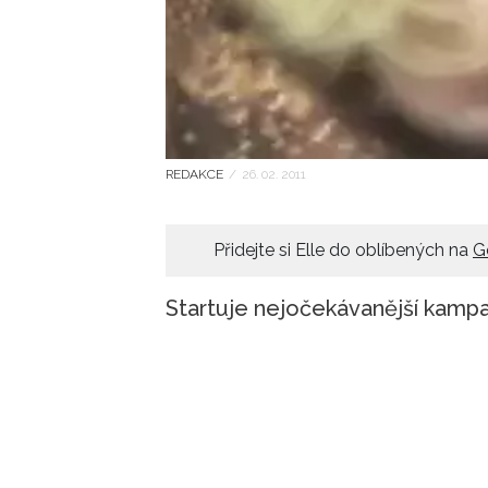
REDAKCE
/
26. 02. 2011
Přidejte si Elle do oblíbených na
G
Startuje nejočekávanější kamp