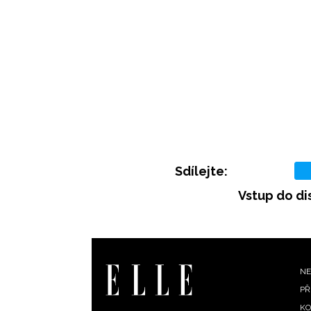
Sdílejte:
Vstup do di
F
NE
PŘ
m
KO