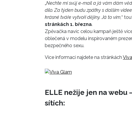
„
Nechte mi svůj e-mail a já vám dám vědě
dílo. Za týden budu zpátky s dalším vide
krásné tváře vytvoří dějiny. Já to vím,
“ to
stránkách 1. března
.
Zpěvačka navíc celou kampaň ještě více 
oblečená v modelu inspirovaném prezer
bezpečného sexu.
Více informací najdete na stránkách
Viv
ELLE nežije jen na webu –
sítích: