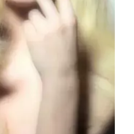
Přihlášením k newsletteru souhlasíte s
Obcho
společnosti BurdaMedia Extra s.r.o.
a potv
Zásadami ochrany soukromí
- BurdaMedia E
pracovat zejména k organizaci a vyhodnocení 
Chcete navíc dostávat i další zajímavé a exkluz
Pokud souhlasíte se zpracováním údajů k tom
soukromí BurdaMedia Extra s.r.o.
, zaškrtnět