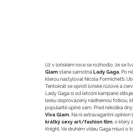
Už v loňském roce se rozhodlo, že se t
Glam
stane samotná
Lady Gaga
. Po n
kterou nastyloval Nicola Formichetti. Ub
Tentokrát se oproti loňské růžové a če
Lady Gaga si od letošní kampaně slibuje
lesku doprovázený nádhernou fotkou, k
popularitě úplně sám. Před několika dny 
Viva Glam
. Na ní extravagantní opinion 
krátký sexy art/fashion film
, o který
Knight. Ve druhém videu Gaga mluví o 