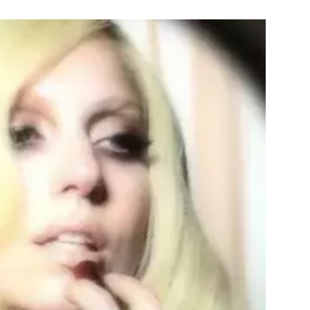
ÁSKA A SEX
ELLEPHORIA
ELLE STOR
ingles
y a on
ex
vatba
OME
NEWSLETTER