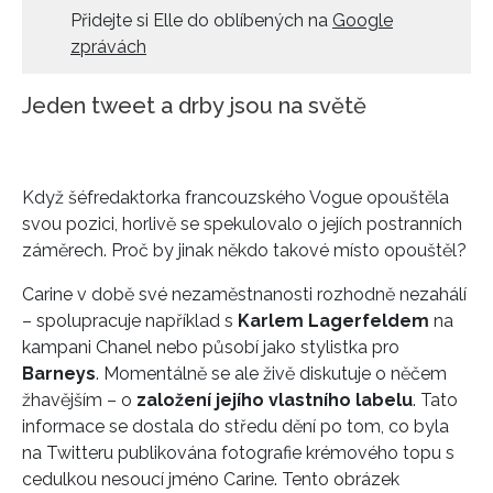
Přidejte si Elle do oblíbených na
Google
zprávách
Jeden tweet a drby jsou na světě
Když šéfredaktorka francouzského Vogue opouštěla
svou pozici, horlivě se spekulovalo o jejích postranních
záměrech. Proč by jinak někdo takové místo opouštěl?
Carine v době své nezaměstnanosti rozhodně nezahálí
– spolupracuje například s
Karlem Lagerfeldem
na
kampani Chanel nebo působí jako stylistka pro
Barneys
. Momentálně se ale živě diskutuje o něčem
žhavějším – o
založení jejího vlastního labelu
. Tato
informace se dostala do středu dění po tom, co byla
na Twitteru publikována fotografie krémového topu s
cedulkou nesoucí jméno Carine. Tento obrázek