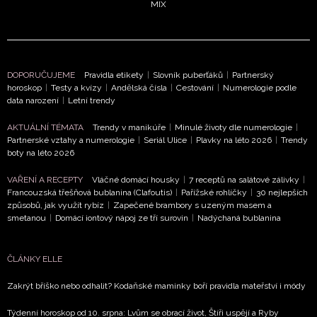
MIX
DOPORUČUJEME
Pravidla etikety
|
Slovník puberťáků
|
Partnerský
horoskop
|
Testy a kvízy
|
Andělská čísla
|
Cestování
|
Numerologie podle
data narození
|
Letní trendy
NEWSLETTER
AKTUÁLNÍ TÉMATA
Trendy v manikúře
|
Minulé životy dle numerologie
|
Partnerské vztahy a numerologie
|
Seriál Ulice
|
Plavky na léto 2026
|
Trendy
boty na léto 2026
ODESLAT
VAŘENÍ A RECEPTY
Vláčné domácí housky
|
7 receptů na salátové zálivky
|
Přihlášením k newsletteru souhlasíte s
Obchodními
Francouzská třešňová bublanina (Clafoutis)
|
Pařížské rohlíčky
|
30 nejlepších
způsobů, jak využít rybíz
|
Zapečené brambory s uzeným masem a
podmínkami společnosti BurdaMedia Extra s.r.o.
a
smetanou
|
Domácí iontový nápoj ze tří surovin
|
Nadýchaná bublanina
potvrzujete, že jste se seznámili se
Zásadami
ochrany soukromí
- BurdaMedia Extra s.r.o. bude s
Vašimi údaji pracovat zejména k organizaci a
ČLÁNKY ELLE
vyhodnocení akce a zasílání novinek.
Zakrýt bříško nebo odhalit? Kodaňské maminky boří pravidla mateřství i módy
Chcete navíc dostávat i další zajímavé a exkluzivní
Týdenní horoskop od 10. srpna: Lvům se obrací život, Štíři uspějí a Ryby