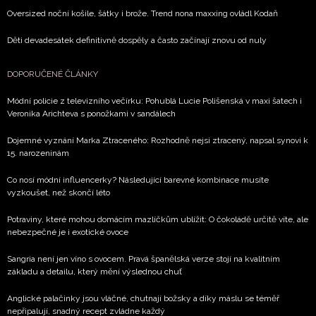
Oversized noční košile, šátky i brože. Trend nona maxxing ovládl Kodaň
Děti devadesátek definitivně dospěly a často začínají znovu od nuly
DOPORUČENÉ ČLÁNKY
Módní policie z televizního večírku: Pohublá Lucie Polišenská v maxi šatech i
Veronika Arichteva s ponožkami v sandálech
Dojemné vyznání Marka Ztraceného: Rozhodně nejsi ztracený, napsal synovi k
15. narozeninám
Co nosí módní influencerky? Následující barevné kombinace musíte
vyzkoušet, než skončí léto
Potraviny, které mohou domácím mazlíčkům ublížit: O čokoládě určitě víte, ale
nebezpečné je i exotické ovoce
Sangria není jen víno s ovocem. Pravá španělská verze stojí na kvalitním
základu a detailu, který mění výslednou chuť
Anglické palačinky jsou vláčné, chutnají božsky a díky máslu se téměř
nepřipalují, snadný recept zvládne každý