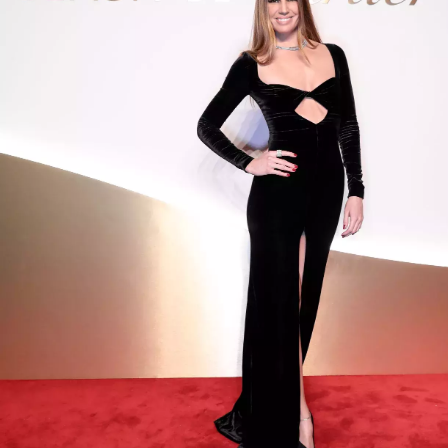
NEWSLETTER
ODESLAT
Přihlášením k newsletteru souhlasíte s
Obchodními
podmínkami společnosti BurdaMedia Extra s.r.o.
a