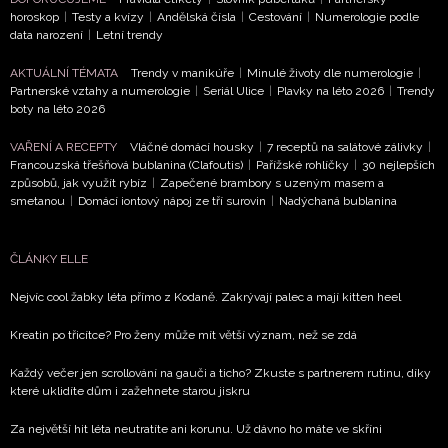
horoskop
|
Testy a kvízy
|
Andělská čísla
|
Cestování
|
Numerologie podle
data narození
|
Letní trendy
AKTUÁLNÍ TÉMATA
Trendy v manikúře
|
Minulé životy dle numerologie
|
Partnerské vztahy a numerologie
|
Seriál Ulice
|
Plavky na léto 2026
|
Trendy
boty na léto 2026
VAŘENÍ A RECEPTY
Vláčné domácí housky
|
7 receptů na salátové zálivky
|
Francouzská třešňová bublanina (Clafoutis)
|
Pařížské rohlíčky
|
30 nejlepších
způsobů, jak využít rybíz
|
Zapečené brambory s uzeným masem a
smetanou
|
Domácí iontový nápoj ze tří surovin
|
Nadýchaná bublanina
ČLÁNKY ELLE
Nejvíc cool žabky léta přímo z Kodaně. Zakrývají palec a mají kitten heel
Kreatin po třicítce? Pro ženy může mít větší význam, než se zdá
Každý večer jen scrollování na gauči a ticho? Zkuste s partnerem rutinu, díky
které uklidíte dům i zažehnete starou jiskru
Za největší hit léta neutratíte ani korunu. Už dávno ho máte ve skříni