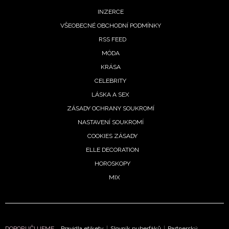
INZERCE
VŠEOBECNÉ OBCHODNÍ PODMÍNKY
RSS FEED
MÓDA
KRÁSA
CELEBRITY
LÁSKA A SEX
ZÁSADY OCHRANY SOUKROMÍ
NASTAVENÍ SOUKROMÍ
COOKIES ZÁSADY
ELLE DECORATION
HOROSKOPY
MIX
DOPORUČUJEME
Pravidla etikety
|
Slovník puberťáků
|
Partnerský