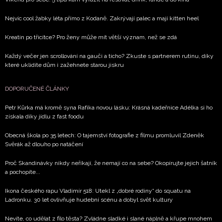
soukromí BurdaMedia Extra s.r.o.
, zaškrtněte toto pole.
Nejvíc cool žabky léta přímo z Kodaně. Zakrývají palec a mají kitten heel
Kreatin po třicítce? Pro ženy může mít větší význam, než se zdá
Každý večer jen scrollování na gauči a ticho? Zkuste s partnerem rutinu, díky
které uklidíte dům i zažehnete starou jiskru
DOPORUČENÉ ČLÁNKY
Petr Kůrka má kromě syna Rafíka novou lásku: Krásná kadeřnice Adélka si ho
získala díky jídlu z fast foodu
Obecná škola po 35 letech: O tajemství fotografie z filmu promluvil Zdeněk
Svěrák až dlouho po natáčení
Proč Skandinávky nikdy neříkají, že nemají co na sebe? Okopírujte jejich šatník
a pochopíte...
Ikona českého rapu Vladimír 518: Utekl z „dobré rodiny“ do squatu na
Ladronku. 30 let ovlivňuje hudební scénu a dobyl svět kultury
Nevíte, co udělat z filo těsta? Zvládne sladké i slané náplně a křupe mnohem