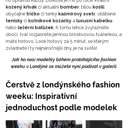
ho opravdu každý. Důležité je mít po ruce: kvalitní
kožený křivák
či aktuální
bomber
, bílou
košili
,
obyčejné
tričko
či tenký
kašmírový svetr
, oblíbené
tenisky
či
kotníkové kozačky
a
luxusní kabelku
nebo
ležérní baťůžek
. K tomu lehce zvýrazněte
obočí, tvář rozjasněte jemnou broskvovou tvářenkou, a
máte hotovo. Look hotový za 5 minut, se kterým
zvládnete i ty nejnáročnější dny, je na světě!
Jak ho nosí modelky během probíhajícího fashion
weeku v Londýně se můžete nyní podívat v galerii.
Čerstvě z londýnského fashion
weeku: Inspirativní
jednoduchost podle modelek
Přejít