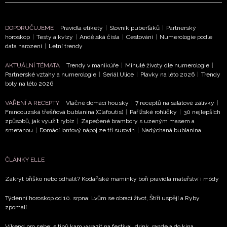
DOPORUČUJEME
Pravidla etikety
|
Slovník puberťáků
|
Partnerský
horoskop
|
Testy a kvízy
|
Andělská čísla
|
Cestování
|
Numerologie podle
data narození
|
Letní trendy
NEWSLETTER
AKTUÁLNÍ TÉMATA
Trendy v manikúře
|
Minulé životy dle numerologie
|
Partnerské vztahy a numerologie
|
Seriál Ulice
|
Plavky na léto 2026
|
Trendy
boty na léto 2026
ODESLAT
VAŘENÍ A RECEPTY
Vláčné domácí housky
|
7 receptů na salátové zálivky
|
Francouzská třešňová bublanina (Clafoutis)
|
Pařížské rohlíčky
|
30 nejlepších
Přihlášením k newsletteru souhlasíte s
Obchodními
způsobů, jak využít rybíz
|
Zapečené brambory s uzeným masem a
podmínkami společnosti BurdaMedia Extra s.r.o.
a
smetanou
|
Domácí iontový nápoj ze tří surovin
|
Nadýchaná bublanina
potvrzujete, že jste se seznámili se
Zásadami
ochrany soukromí
- BurdaMedia Extra s.r.o. bude s
ČLÁNKY ELLE
Vašimi údaji pracovat zejména k organizaci a
vyhodnocení akce a zasílání novinek.
Zakrýt bříško nebo odhalit? Kodaňské maminky boří pravidla mateřství i módy
Chcete navíc dostávat i další zajímavé a exkluzivní
Týdenní horoskop od 10. srpna: Lvům se obrací život, Štíři uspějí a Ryby
zpomalí
informace od našich partnerů? Pokud souhlasíte se
zpracováním údajů k tomuto účelu podle
Zásad ochrany
Víkend pro sebe: 5 tipů kam vyrazit na festival, drink, rande a do kina