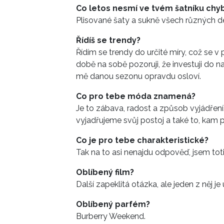
Co letos nesmí ve tvém šatníku chy
Plisované šaty a sukně všech různých d
Řídíš se trendy?
Řídím se trendy do určité míry, což se v
době na sobě pozoruji, že investuji do n
mě danou sezonu opravdu osloví.
Co pro tebe móda znamená?
Je to zábava, radost a způsob vyjádřen
vyjadřujeme svůj postoj a také to, kam 
Co je pro tebe charakteristické?
Tak na to asi nenajdu odpověď, jsem tot
Oblíbený film?
Další zapeklitá otázka, ale jeden z něj j
Oblíbený parfém?
Burberry Weekend.