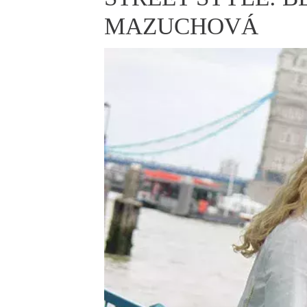
ELLE BEAUTY LOUNGE
L
MAZUCHOVÁ
S
V
S
S
ELLE DECORATION
H
INFORMACE
REDAKCE