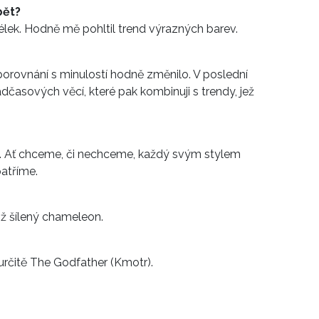
bět?
élek. Hodně mě pohltil trend výrazných barev.
 porovnání s minulostí hodně změnilo. V poslední
adčasových věcí, které pak kombinuji s trendy, jež
í. Ať chceme, či nechceme, každý svým stylem
patříme.
iž šílený chameleon.
e určitě The Godfather (Kmotr).