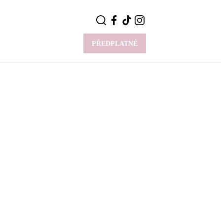
PŘEDPLATNÉ
VÍCE
Y
CELEBRITY
Novinky
Styl slavných
Rozhovory
ie