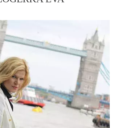
ÁSKA A SEX
ELLEPHORIA
ELLE STOR
ingles
y a on
ex
vatba
OME
NEWSLETTER