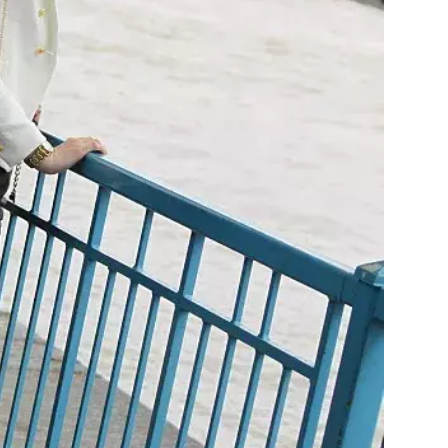
Přihlášením k newsletteru souhlasíte s
Obcho
společnosti BurdaMedia Extra s.r.o.
a potv
Zásadami ochrany soukromí
- BurdaMedia E
pracovat zejména k organizaci a vyhodnocení 
Chcete navíc dostávat i další zajímavé a exkluz
Pokud souhlasíte se zpracováním údajů k tom
soukromí BurdaMedia Extra s.r.o.
, zaškrtnět