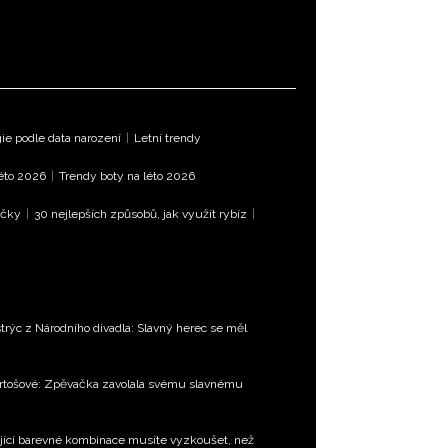
e podle data narození
|
Letní trendy
léto 2026
|
Trendy boty na léto 2026
íčky
|
30 nejlepších způsobů, jak využít rybíz
|
trýc z Národního divadla: Slavný herec se měl
Bartošové: Zpěvačka zavolala svému slavnému
jící barevné kombinace musíte vyzkoušet, než