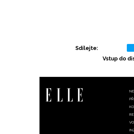
Sdílejte:
Vstup do di
F
NE
PŘ
m
KO
RE
VO
IN