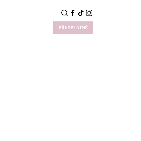
PŘEDPLATNÉ
VÍCE
Y
CELEBRITY
Novinky
Styl slavných
Rozhovory
ie