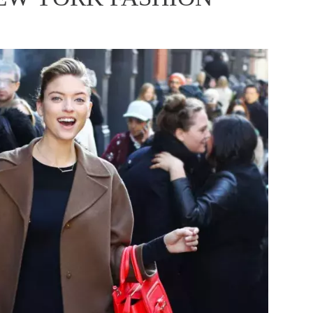
ÁSKA A SEX
ELLEPHORIA
ELLE STOR
ingles
y a on
ex
vatba
OME
NEWSLETTER