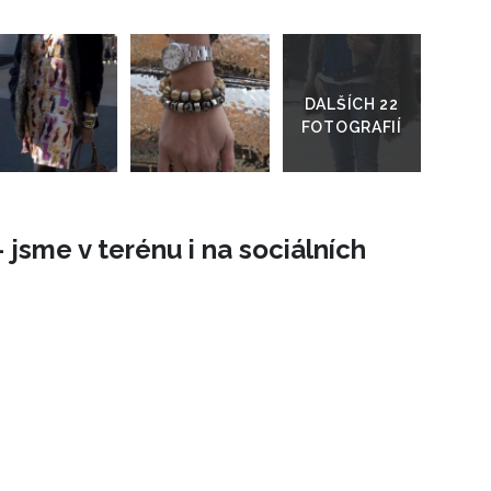
Přejít
do
galerie
 jsme v terénu i na sociálních