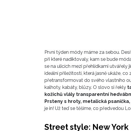
První týden módy máme za sebou. Desít
při které nadiktovaly, kam se bude mód
se na ulicích mezi přehlídkami utvářely j
ideální příležitostí, která jasně ukáže, 
přetransformovat do svého vlastního out
kalhoty, kabáty, blůzy. O slovo si řekly
ta
kožichů vlály transparentní hedváb
Prsteny s hroty, metalická psaníčka,
je in! Už teď se těšíme, co předvedou Lo
Street style: New Yor