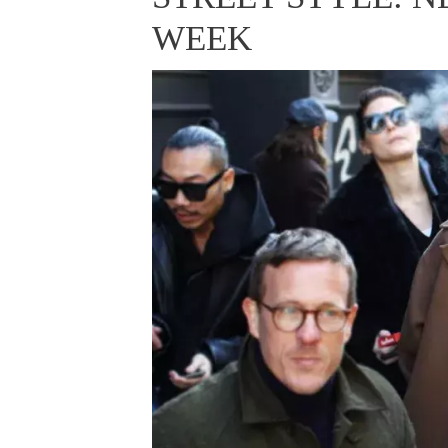
ELLE BEAUTY LOUNGE
L
WEEK
S
V
S
S
ELLE DECORATION
H
INFORMACE
REDAKCE