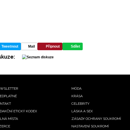
Tweetnout
Mail
Připnout
Sdílet
skuze:
ooter
WSLETTER
MÓDA
EDPLATNÉ
KRÁSA
enu
NTAKT
CELEBRITY
DAKČNÍ ETICKÝ KODEX
LÁSKA A SEX
LNÁ MÍSTA
ZÁSADY OCHRANY SOUKROMÍ
ZERCE
NASTAVENÍ SOUKROMÍ