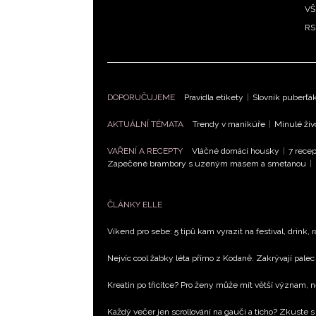
VŠ
RS
DOPORUČUJEME
Pravidla etikety
|
Slovník puberťá
AKTUÁLNÍ TÉMATA
Trendy v manikúře
|
Minulé živ
VAŘENÍ A RECEPTY
Vláčné domácí housky
|
7 recep
Zapečené brambory s uzeným masem a smetanou
|
ČLÁNKY ELLE
Víkend pro sebe: 5 tipů kam vyrazit na festival, drink, 
Nejvíc cool žabky léta přímo z Kodaně. Zakrývají palec 
Kreatin po třicítce? Pro ženy může mít větší význam, 
Každý večer jen scrollování na gauči a ticho? Zkuste s