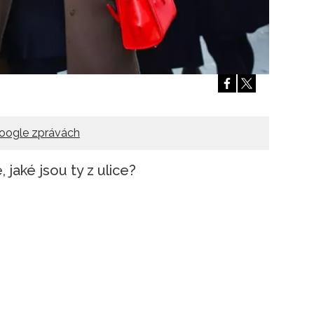
Přihlášením k newsletteru souhlasíte s
Obcho
společnosti BurdaMedia Extra s.r.o.
a potv
Zásadami ochrany soukromí
- BurdaMedia E
pracovat zejména k organizaci a vyhodnocení 
Chcete navíc dostávat i další zajímavé a exkluz
Pokud souhlasíte se zpracováním údajů k tom
soukromí BurdaMedia Extra s.r.o.
, zaškrtnět
oogle zprávách
jaké jsou ty z ulice?