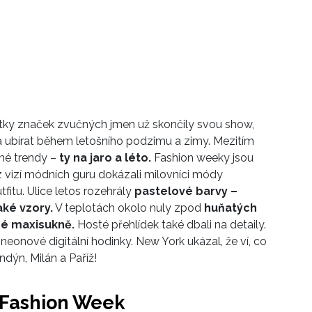
ky značek zvučných jmen už skončily svou show,
a ubírat během letošního podzimu a zimy. Mezitím
iné trendy –
ty na jaro a léto.
Fashion weeky jsou
co z vizí módních guru dokázali milovníci módy
fitu. Ulice letos rozehrály
pastelové barvy –
ké vzory.
V teplotách okolo nuly zpod
huňatých
né maxisukně.
Hosté přehlídek také dbali na detaily.
neonové digitální hodinky. New York ukázal, že ví, co
ndýn, Milán a Paříž!
k Fashion Week