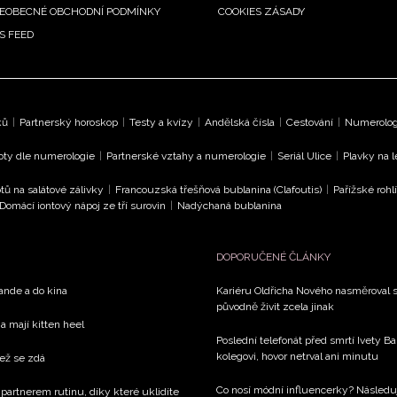
EOBECNÉ OBCHODNÍ PODMÍNKY
COOKIES ZÁSADY
S FEED
ků
|
Partnerský horoskop
|
Testy a kvízy
|
Andělská čísla
|
Cestování
|
Numerologi
oty dle numerologie
|
Partnerské vztahy a numerologie
|
Seriál Ulice
|
Plavky na 
tů na salátové zálivky
|
Francouzská třešňová bublanina (Clafoutis)
|
Pařížské rohl
Domácí iontový nápoj ze tří surovin
|
Nadýchaná bublanina
DOPORUČENÉ ČLÁNKY
rande a do kina
Kariéru Oldřicha Nového nasměroval s
původně živit zcela jinak
a mají kitten heel
Poslední telefonát před smrtí Ivety 
kolegovi, hovor netrval ani minutu
než se zdá
Co nosí módní influencerky? Následu
 partnerem rutinu, díky které uklidíte