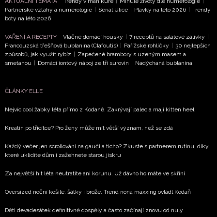
AKTUÁLNÍ TÉMATA
Trendy v manikúře
|
Minulé životy dle numerologie
|
NEWSLETTER
Partnerské vztahy a numerologie
|
Seriál Ulice
|
Plavky na léto 2026
|
Trendy
boty na léto 2026
ODESLAT
VAŘENÍ A RECEPTY
Vláčné domácí housky
|
7 receptů na salátové zálivky
|
Francouzská třešňová bublanina (Clafoutis)
|
Pařížské rohlíčky
|
30 nejlepších
způsobů, jak využít rybíz
|
Zapečené brambory s uzeným masem a
Přihlášením k newsletteru souhlasíte s
Obchodními
smetanou
|
Domácí iontový nápoj ze tří surovin
|
Nadýchaná bublanina
podmínkami společnosti BurdaMedia Extra s.r.o.
a
potvrzujete, že jste se seznámili se
Zásadami
ČLÁNKY ELLE
ochrany soukromí
- BurdaMedia Extra s.r.o. bude s
Vašimi údaji pracovat zejména k organizaci a
Nejvíc cool žabky léta přímo z Kodaně. Zakrývají palec a mají kitten heel
vyhodnocení akce a zasílání novinek.
Kreatin po třicítce? Pro ženy může mít větší význam, než se zdá
Chcete navíc dostávat i další zajímavé a exkluzivní
informace od našich partnerů? Pokud souhlasíte se
Každý večer jen scrollování na gauči a ticho? Zkuste s partnerem rutinu, díky
které uklidíte dům i zažehnete starou jiskru
zpracováním údajů k tomuto účelu podle
Zásad ochrany
soukromí BurdaMedia Extra s.r.o.
, zaškrtněte toto pole.
Za největší hit léta neutratíte ani korunu. Už dávno ho máte ve skříni
Oversized noční košile, šátky i brože. Trend nona maxxing ovládl Kodaň
Děti devadesátek definitivně dospěly a často začínají znovu od nuly