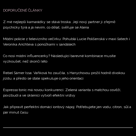
DOPORUČENÉ ČLÁNKY
Z mé nejlepší kamarádky se stává troska. Její nový partner ji zřejmě
psychicky týrá a já nevím, co dělat, svěřuje se Alena
Módní policie z televizního večírku: Pohublá Lucie Polišenská v maxi šatech i
Veronika Arichteva s ponožkami v sandálech
Co nosí módní influencerky? Následující barevné kombinace musíte
vyzkoušet, než skončí léto
Rebel Sámer Issa: Vaňková ho zaučila, s Hanychovou prožil hodně divokou
jízdu, a přesto se stále spekuluje o jeho orientaci
Espresso tonic má novou konkurenci. Zelená varianta s matchou osvěží,
povzbudí a ve sklenici vytvoří efektní vrstvy
Jak připravit perfektní domácí iontový nápoj: Potřebujete jen vodu, citron, sůl a
pár minut času