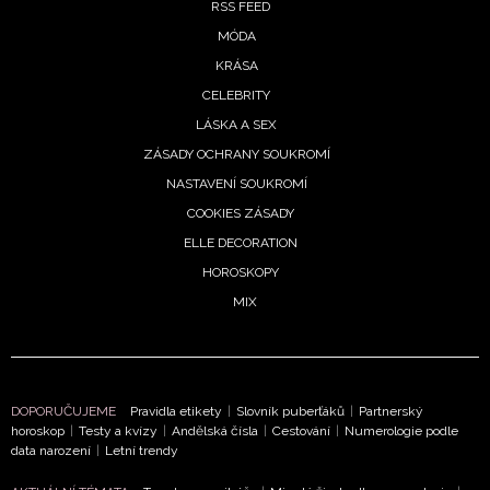
RSS FEED
MÓDA
KRÁSA
CELEBRITY
LÁSKA A SEX
ZÁSADY OCHRANY SOUKROMÍ
NASTAVENÍ SOUKROMÍ
COOKIES ZÁSADY
ELLE DECORATION
HOROSKOPY
MIX
DOPORUČUJEME
Pravidla etikety
|
Slovník puberťáků
|
Partnerský
horoskop
|
Testy a kvízy
|
Andělská čísla
|
Cestování
|
Numerologie podle
data narození
|
Letní trendy