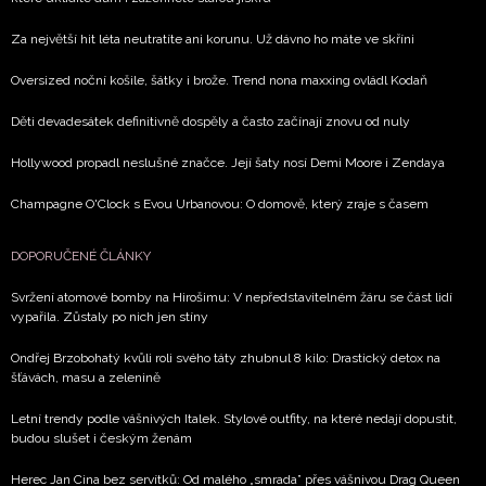
informace od našich partnerů? Pokud souhlasíte se
zpracováním údajů k tomuto účelu podle
Zásad ochrany
Za největší hit léta neutratíte ani korunu. Už dávno ho máte ve skříni
soukromí BurdaMedia Extra s.r.o.
, zaškrtněte toto pole.
Oversized noční košile, šátky i brože. Trend nona maxxing ovládl Kodaň
Děti devadesátek definitivně dospěly a často začínají znovu od nuly
Hollywood propadl neslušné značce. Její šaty nosí Demi Moore i Zendaya
Champagne O'Clock s Evou Urbanovou: O domově, který zraje s časem
DOPORUČENÉ ČLÁNKY
Svržení atomové bomby na Hirošimu: V nepředstavitelném žáru se část lidí
vypařila. Zůstaly po nich jen stíny
Ondřej Brzobohatý kvůli roli svého táty zhubnul 8 kilo: Drastický detox na
šťávách, masu a zelenině
Letní trendy podle vášnivých Italek. Stylové outfity, na které nedají dopustit,
budou slušet i českým ženám
Herec Jan Cina bez servítků: Od malého „smrada” přes vášnivou Drag Queen