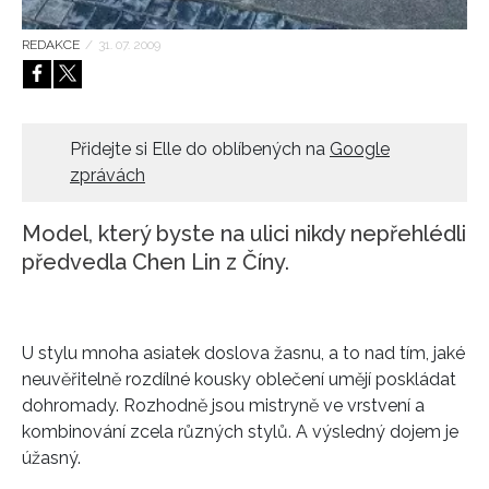
REDAKCE
/
31. 07. 2009
Přidejte si Elle do oblíbených na
Google
zprávách
Model, který byste na ulici nikdy nepřehlédli
předvedla Chen Lin z Číny.
U stylu mnoha asiatek doslova žasnu, a to nad tím, jaké
neuvěřitelně rozdílné kousky oblečení umějí poskládat
dohromady. Rozhodně jsou mistryně ve vrstvení a
kombinování zcela různých stylů. A výsledný dojem je
úžasný.