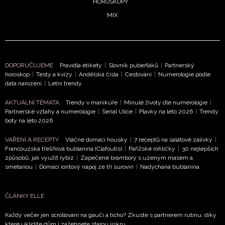
HOROSKOPY
MIX
DOPORUČUJEME
Pravidla etikety
|
Slovník puberťáků
|
Partnerský
horoskop
|
Testy a kvízy
|
Andělská čísla
|
Cestování
|
Numerologie podle
data narození
|
Letní trendy
NEWSLETTER
AKTUÁLNÍ TÉMATA
Trendy v manikúře
|
Minulé životy dle numerologie
|
ODESLAT
Partnerské vztahy a numerologie
|
Seriál Ulice
|
Plavky na léto 2026
|
Trendy
boty na léto 2026
Přihlášením k newsletteru souhlasíte s
Obchodními
VAŘENÍ A RECEPTY
Vláčné domácí housky
|
7 receptů na salátové zálivky
|
podmínkami společnosti BurdaMedia Extra s.r.o.
a
Francouzská třešňová bublanina (Clafoutis)
|
Pařížské rohlíčky
|
30 nejlepších
způsobů, jak využít rybíz
|
Zapečené brambory s uzeným masem a
potvrzujete, že jste se seznámili se
Zásadami
smetanou
|
Domácí iontový nápoj ze tří surovin
|
Nadýchaná bublanina
ochrany soukromí
- BurdaMedia Extra s.r.o. bude s
Vašimi údaji pracovat zejména k organizaci a
ČLÁNKY ELLE
vyhodnocení akce a zasílání novinek.
Každý večer jen scrollování na gauči a ticho? Zkuste s partnerem rutinu, díky
Chcete navíc dostávat i další zajímavé a exkluzivní
které uklidíte dům i zažehnete starou jiskru