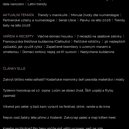
data narození
|
Letní trendy
AKTUÁLNÍ TÉMATA
Trendy v manikúře
|
Minulé životy dle numerologie
|
Partnerské vztahy a numerologie
|
Seriál Ulice
|
Plavky na léto 2026
|
Trendy
boty na léto 2026
VAŘENÍ A RECEPTY
Vláčné domácí housky
|
7 receptů na salátové zálivky
|
Francouzská třešňová bublanina (Clafoutis)
|
Pařížské rohlíčky
|
30 nejlepších
způsobů, jak využít rybíz
|
Zapečené brambory s uzeným masem a
smetanou
|
Domácí iontový nápoj ze tří surovin
|
Nadýchaná bublanina
ČLÁNKY ELLE
Zakrýt bříško nebo odhalit? Kodaňské maminky boří pravidla mateřství i módy
Týdenní horoskop od 10. srpna: Lvům se obrací život, Štíři uspějí a Ryby
zpomalí
Víkend pro sebe: 5 tipů kam vyrazit na festival, drink, rande a do kina
Nejvíc cool žabky léta přímo z Kodaně. Zakrývají palec a mají kitten heel
Kreatin po třicítce? Pro ženy může mít větší význam, než se zdá