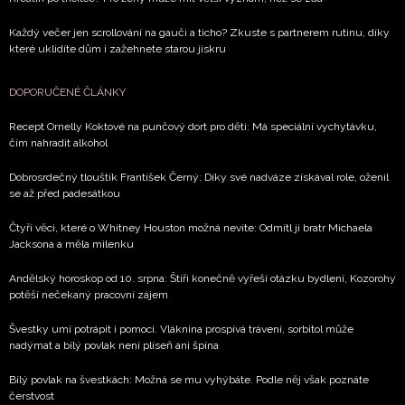
Každý večer jen scrollování na gauči a ticho? Zkuste s partnerem rutinu, díky
které uklidíte dům i zažehnete starou jiskru
DOPORUČENÉ ČLÁNKY
Recept Ornelly Koktové na punčový dort pro děti: Má speciální vychytávku,
čím nahradit alkohol
Dobrosrdečný tlouštík František Černý: Díky své nadváze získával role, oženil
se až před padesátkou
Čtyři věci, které o Whitney Houston možná nevíte: Odmítl ji bratr Michaela
Jacksona a měla milenku
Andělský horoskop od 10. srpna: Štíři konečně vyřeší otázku bydlení, Kozorohy
potěší nečekaný pracovní zájem
Švestky umí potrápit i pomoci. Vláknina prospívá trávení, sorbitol může
nadýmat a bílý povlak není plíseň ani špína
Bílý povlak na švestkách: Možná se mu vyhýbáte. Podle něj však poznáte
čerstvost