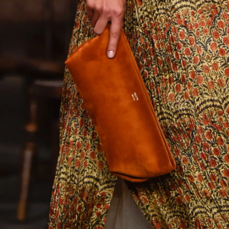
NEWSLETTER
ODESLAT
Přihlášením k newsletteru souhlasíte s
Obchodními
podmínkami společnosti BurdaMedia Extra s.r.o.
a
potvrzujete, že jste se seznámili se
Zásadami