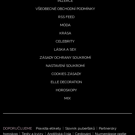
INZERCE
VŠEOBECNÉ OBCHODNÍ PODMÍNKY
RSS FEED
MÓDA
KRÁSA
CELEBRITY
LÁSKA A SEX
ZÁSADY OCHRANY SOUKROMÍ
NASTAVENÍ SOUKROMÍ
COOKIES ZÁSADY
ELLE DECORATION
HOROSKOPY
MIX
DOPORUČUJEME
Pravidla etikety
|
Slovník puberťáků
|
Partnerský
horoskop
|
Testy a kvízy
|
Andělská čísla
|
Cestování
|
Numerologie podle