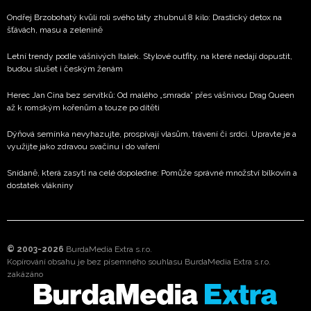
Ondřej Brzobohatý kvůli roli svého táty zhubnul 8 kilo: Drastický detox na
šťávách, masu a zelenině
Letní trendy podle vášnivých Italek. Stylové outfity, na které nedají dopustit,
budou slušet i českým ženám
Herec Jan Cina bez servítků: Od malého „smrada” přes vášnivou Drag Queen
až k romským kořenům a touze po dítěti
Dýňová semínka nevyhazujte, prospívají vlasům, trávení či srdci. Upravte je a
využijte jako zdravou svačinu i do vaření
Snídaně, která zasytí na celé dopoledne: Pomůže správné množství bílkovin a
dostatek vlákniny
© 2003-2026
BurdaMedia Extra s.r.o.
Kopírování obsahu je bez písemného souhlasu BurdaMedia Extra s.r.o.
zakázáno