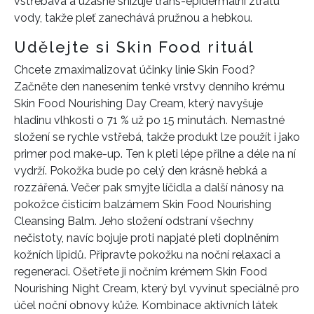
vstřebává a úžasně snižuje trans-epidermální ztrátu
vody, takže pleť zanechává pružnou a hebkou.
Udělejte si Skin Food rituál
Chcete zmaximalizovat účinky linie Skin Food?
Začněte den nanesením tenké vrstvy denního krému
Skin Food Nourishing Day Cream, který navyšuje
hladinu vlhkosti o 71 % už po 15 minutách. Nemastné
složení se rychle vstřebá, takže produkt lze použít i jako
primer pod make-up. Ten k pleti lépe přilne a déle na ní
vydrží. Pokožka bude po celý den krásně hebká a
rozzářená. Večer pak smyjte líčidla a další nánosy na
pokožce čisticím balzámem Skin Food Nourishing
Cleansing Balm. Jeho složení odstraní všechny
nečistoty, navíc bojuje proti napjaté pleti doplněním
kožních lipidů. Připravte pokožku na noční relaxaci a
regeneraci. Ošetřete ji nočním krémem Skin Food
Nourishing Night Cream, který byl vyvinut speciálně pro
účel noční obnovy kůže. Kombinace aktivních látek