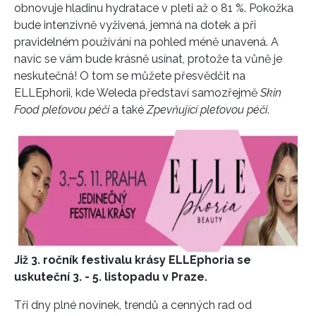
obnovuje hladinu hydratace v pleti až o 81 %. Pokožka
bude intenzivně vyživená, jemná na dotek a při
pravidelném používání na pohled méně unavená. A
INFORMACE
navíc se vám bude krásně usínat, protože ta vůně je
neskutečná! O tom se můžete přesvědčit na
REDAKCE
ELLEphorii, kde Weleda představí samozřejmě
Skin
Food pleťovou péči
a také
Zpevňující pleťovou péči
.
Již 3. ročník festivalu krásy ELLEphoria se
uskuteční 3. - 5. listopadu v Praze.
Tři dny plné novinek, trendů a cenných rad od