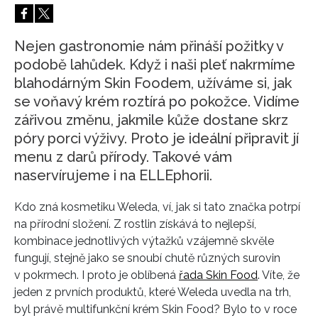
HOME
Nejen gastronomie nám přináší požitky v
podobě lahůdek. Když i naši pleť nakrmíme
blahodárným Skin Foodem, užíváme si, jak
se voňavý krém roztírá po pokožce. Vidíme
zářivou změnu, jakmile kůže dostane skrz
póry porci výživy. Proto je ideální připravit jí
menu z darů přírody. Takové vám
naservírujeme i na ELLEphorii.
Kdo zná kosmetiku Weleda, ví, jak si tato značka potrpí
na přírodní složení. Z rostlin získává to nejlepší,
kombinace jednotlivých výtažků vzájemně skvěle
fungují, stejně jako se snoubí chutě různých surovin
v pokrmech. I proto je oblíbená
řada Skin Food
. Víte, že
jeden z prvních produktů, které Weleda uvedla na trh,
byl právě multifunkční krém Skin Food? Bylo to v roce