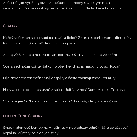
způsobů, jak využít rybíz
|
Zapečené brambory s uzeným masem a
smetanou
|
Domácí iontový nápoj ze tří surovin
|
Nadýchaná bublanina
ČLÁNKY ELLE
Každý večer jen scrollování na gauči a ticho? Zkuste s partnerem rutinu, díky
které uklidíte dům i zažehnete starou jiskru
Za největší hit léta neutratíte ani korunu. Už dávno ho máte ve skříni
Oversized noční košile, šátky i brože. Trend nona maxxing ovládl Kodaň
Děti devadesátek definitivně dospěly a často začínají znovu od nuly
Hollywood propadl neslušné značce. Její šaty nosí Demi Moore i Zendaya
Champagne O'Clock s Evou Urbanovou: O domově, který zraje s časem
DOPORUČENÉ ČLÁNKY
Svržení atomové bomby na Hirošimu: V nepředstavitelném žáru se část lidí
vypařila. Zůstaly po nich jen stíny