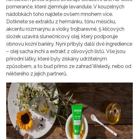
pomeranče, které zjemňuje levandule. V kouzelných
nádobkách toho najdete ovšem mnohem více.
Dotknete se extraktu z heřmánku, tónu měsíčku,
akcentu rozmarýnu a violky trojbarevné, 5 klíčových
složek uzavírá slunečnicový olej, který podporuje
obnovu kožní bariéry. Nyní přibyly další dvě ingredience
– olej sacha inchi a extrakt z olivových listů. Vše jsou
přírodní látky, které byly získány udržitelným
způsobem, a to buď přímo ze zahrad Weledy, nebo od
některého z jejích partnerů.