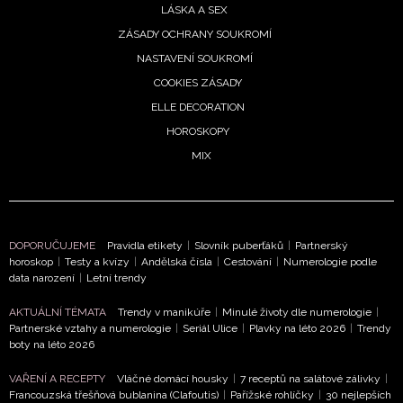
LÁSKA A SEX
ZÁSADY OCHRANY SOUKROMÍ
Přihlášením k newsletteru souhlasíte s
Obchodními
NASTAVENÍ SOUKROMÍ
podmínkami společnosti BurdaMedia Extra s.r.o.
a
potvrzujete, že jste se seznámili se
Zásadami
COOKIES ZÁSADY
ochrany soukromí
- BurdaMedia Extra s.r.o. bude s
ELLE DECORATION
Vašimi údaji pracovat zejména k organizaci a
HOROSKOPY
vyhodnocení akce a zasílání novinek.
MIX
Chcete navíc dostávat i další zajímavé a exkluzivní
informace od našich partnerů? Pokud souhlasíte se
zpracováním údajů k tomuto účelu podle
Zásad ochrany
soukromí BurdaMedia Extra s.r.o.
, zaškrtněte toto pole.
DOPORUČUJEME
Pravidla etikety
|
Slovník puberťáků
|
Partnerský
horoskop
|
Testy a kvízy
|
Andělská čísla
|
Cestování
|
Numerologie podle
data narození
|
Letní trendy
AKTUÁLNÍ TÉMATA
Trendy v manikúře
|
Minulé životy dle numerologie
|
Partnerské vztahy a numerologie
|
Seriál Ulice
|
Plavky na léto 2026
|
Trendy
boty na léto 2026
VAŘENÍ A RECEPTY
Vláčné domácí housky
|
7 receptů na salátové zálivky
|
Francouzská třešňová bublanina (Clafoutis)
|
Pařížské rohlíčky
|
30 nejlepších