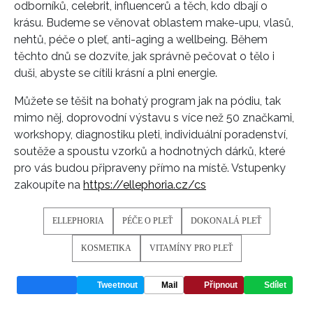
odborníků, celebrit, influencerů a těch, kdo dbají o
krásu. Budeme se věnovat oblastem make-upu, vlasů,
nehtů, péče o pleť, anti-aging a wellbeing. Během
těchto dnů se dozvíte, jak správně pečovat o tělo i
duši, abyste se cítili krásní a plni energie.
Můžete se těšit na bohatý program jak na pódiu, tak
mimo něj, doprovodní výstavu s více než 50 značkami,
workshopy, diagnostiku pleti, individuální poradenství,
soutěže a spoustu vzorků a hodnotných dárků, které
pro vás budou připraveny přímo na místě. Vstupenky
zakoupíte na
https://ellephoria.cz/cs
ELLEPHORIA
PÉČE O PLEŤ
DOKONALÁ PLEŤ
KOSMETIKA
VITAMÍNY PRO PLEŤ
Tweetnout
Mail
Připnout
Sdílet