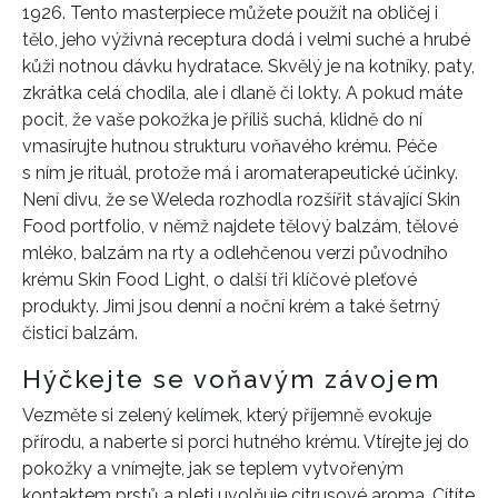
1926. Tento masterpiece můžete použít na obličej i
tělo, jeho výživná receptura dodá i velmi suché a hrubé
kůži notnou dávku hydratace. Skvělý je na kotníky, paty,
zkrátka celá chodila, ale i dlaně či lokty. A pokud máte
pocit, že vaše pokožka je příliš suchá, klidně do ní
vmasírujte hutnou strukturu voňavého krému. Péče
s ním je rituál, protože má i aromaterapeutické účinky.
Není divu, že se Weleda rozhodla rozšířit stávající Skin
Food portfolio, v němž najdete tělový balzám, tělové
mléko, balzám na rty a odlehčenou verzi původního
krému Skin Food Light, o další tři klíčové pleťové
produkty. Jimi jsou denní a noční krém a také šetrný
čisticí balzám.
Hýčkejte se voňavým závojem
Vezměte si zelený kelímek, který příjemně evokuje
přírodu, a naberte si porci hutného krému. Vtírejte jej do
pokožky a vnímejte, jak se teplem vytvořeným
kontaktem prstů a pleti uvolňuje citrusové aroma. Cítíte