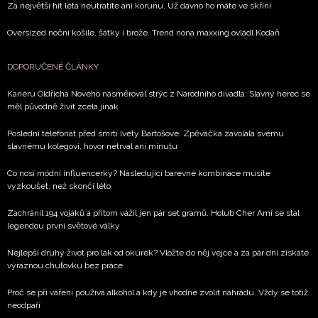
Za největší hit léta neutratíte ani korunu. Už dávno ho máte ve skříni
informace od našich partnerů? Pokud souhlasíte se
zpracováním údajů k tomuto účelu podle
Zásad ochrany
Oversized noční košile, šátky i brože. Trend nona maxxing ovládl Kodaň
soukromí BurdaMedia Extra s.r.o.
, zaškrtněte toto pole.
DOPORUČENÉ ČLÁNKY
Kariéru Oldřicha Nového nasměroval strýc z Národního divadla: Slavný herec se
měl původně živit zcela jinak
Poslední telefonát před smrtí Ivety Bartošové: Zpěvačka zavolala svému
slavnému kolegovi, hovor netrval ani minutu
Co nosí módní influencerky? Následující barevné kombinace musíte
vyzkoušet, než skončí léto
Zachránil 194 vojáků a přitom vážil jen pár set gramů. Holub Cher Ami se stal
legendou první světové války
Nejlepší druhý život pro lák od okurek? Vložte do něj vejce a za pár dní získáte
výraznou chuťovku bez práce
Proč se při vaření používá alkohol a kdy je vhodné zvolit náhradu. Vždy se totiž
neodpaří