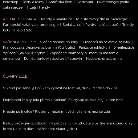
horoskop
|
Testy a kvízy
|
Andělská čísla
|
Cestování
|
Numerologie podle
data narození
|
Letní trendy
AKTUÁLNÍ TÉMATA
Trendy v manikúře
|
Minulé životy dle numerologie
|
Partnerské vztahy a numerologie
|
Seriál Ulice
|
Plavky na léto 2026
|
Trendy
boty na léto 2026
VAŘENÍ A RECEPTY
Vláčné domácí housky
|
7 receptů na salátové zálivky
|
Francouzská třešňová bublanina (Clafoutis)
|
Pařížské rohlíčky
|
30 nejlepších
způsobů, jak využít rybíz
|
Zapečené brambory s uzeným masem a
NEWSLETTER
smetanou
|
Domácí iontový nápoj ze tří surovin
|
Nadýchaná bublanina
ODESLAT
ČLÁNKY ELLE
Přihlášením k newsletteru souhlasíte s
Obchodními
Víkend pro sebe: 5 tipů kam vyrazit na festival, drink, rande a do kina
podmínkami společnosti BurdaMedia Extra s.r.o.
a
Nejvíc cool žabky léta přímo z Kodaně. Zakrývají palec a mají kitten heel
potvrzujete, že jste se seznámili se
Zásadami
ochrany soukromí
- BurdaMedia Extra s.r.o. bude s
Kreatin po třicítce? Pro ženy může mít větší význam, než se zdá
Vašimi údaji pracovat zejména k organizaci a
vyhodnocení akce a zasílání novinek.
Každý večer jen scrollování na gauči a ticho? Zkuste s partnerem rutinu, díky
které uklidíte dům i zažehnete starou jiskru
Chcete navíc dostávat i další zajímavé a exkluzivní