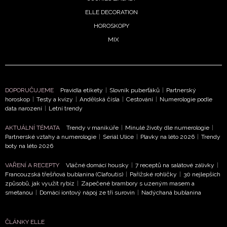
ELLE DECORATION
HOROSKOPY
MIX
DOPORUČUJEME
Pravidla etikety
|
Slovník puberťáků
|
Partnerský
horoskop
|
Testy a kvízy
|
Andělská čísla
|
Cestování
|
Numerologie podle
NEWSLETTER
data narození
|
Letní trendy
AKTUÁLNÍ TÉMATA
Trendy v manikúře
|
Minulé životy dle numerologie
|
ODESLAT
Partnerské vztahy a numerologie
|
Seriál Ulice
|
Plavky na léto 2026
|
Trendy
boty na léto 2026
Přihlášením k newsletteru souhlasíte s
Obchodními
VAŘENÍ A RECEPTY
Vláčné domácí housky
|
7 receptů na salátové zálivky
|
podmínkami společnosti BurdaMedia Extra s.r.o.
a
Francouzská třešňová bublanina (Clafoutis)
|
Pařížské rohlíčky
|
30 nejlepších
potvrzujete, že jste se seznámili se
Zásadami
způsobů, jak využít rybíz
|
Zapečené brambory s uzeným masem a
ochrany soukromí
- BurdaMedia Extra s.r.o. bude s
smetanou
|
Domácí iontový nápoj ze tří surovin
|
Nadýchaná bublanina
Vašimi údaji pracovat zejména k organizaci a
vyhodnocení akce a zasílání novinek.
ČLÁNKY ELLE