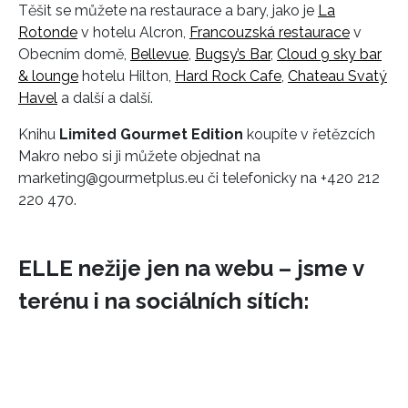
Těšit se můžete na restaurace a bary, jako je
La
Rotonde
v hotelu Alcron,
Francouzská restaurace
v
Obecním domě,
Bellevue
,
Bugsy’s Bar
,
Cloud 9 sky bar
& lounge
hotelu Hilton,
Hard Rock Cafe
,
Chateau Svatý
Havel
a další a další.
Knihu
Limited Gourmet Edition
koupíte v řetězcích
Makro nebo si ji můžete objednat na
marketing@gourmetplus.eu
či telefonicky na +420 212
220 470.
ELLE nežije jen na webu – jsme v
terénu i na sociálních sítích: