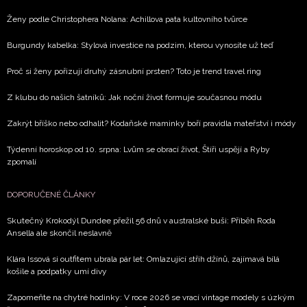
Chcete navíc dostávat i další zajímavé a exkluzivní
Ženy podle Christophera Nolana: Achillova pata kultovního tvůrce
informace od našich partnerů? Pokud souhlasíte se
zpracováním údajů k tomuto účelu podle
Zásad ochrany
Burgundy kabelka: Stylová investice na podzim, kterou vynosíte už teď
soukromí BurdaMedia Extra s.r.o.
, zaškrtněte toto pole.
Proč si ženy pořizují druhý zásnubní prsten? Toto je trend travel ring
Z klubu do našich šatníků: Jak noční život formuje současnou módu
Zakrýt bříško nebo odhalit? Kodaňské maminky boří pravidla mateřství i módy
Týdenní horoskop od 10. srpna: Lvům se obrací život, Štíři uspějí a Ryby
zpomalí
DOPORUČENÉ ČLÁNKY
Skutečný Krokodýl Dundee přežil 56 dnů v australské buši: Příběh Roda
Ansella ale skončil neslavně
Klára Issová si outfitem ubrala pár let: Omlazující střih džínů, zajímavá bílá
košile a podpatky umí divy
Zapomeňte na chytré hodinky: V roce 2026 se vrací vintage modely s úzkým