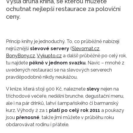
Vyšla druhá kniha, se kterou můžete
ochutnat nejlepší restaurace za poloviční
ceny.
Princip knihy je jednoduchý. To, co průběžně nabízejí
nejrůznější
slevové servery
(
Slevomat.cz
,
BonyBony.cz
,
Vykupto.cz
a další) průběžně po celý rok,
tu najdete
pěkně v jednom svazku
. Navíc – mnohé z
uvedených restaurací se na slevových serverech
pravděpodobně nikdy neukážou.
V knize, která stojí 900 Kč, naleznete
slevy
nejen na
tříchodové večeře, nedělní brunche, degustační menu,
ale i na pár drinků, lahví šampaňského či barmanský
kurz. Výhody 2 za 1
platí po celý rok 2011
a poukazy
jsou
přenosné
, takže jimi můžete v průběhu roku
obdarovávat rodinu i přátele.