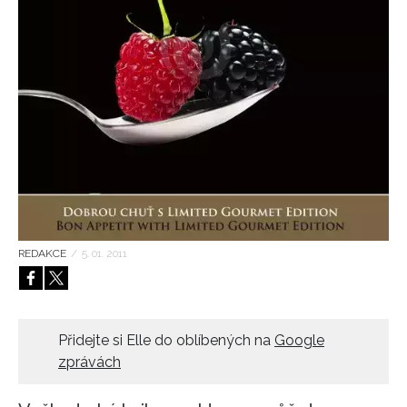
HOME
REDAKCE
/
5. 01. 2011
Přidejte si Elle do oblíbených na
Google
zprávách