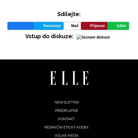
Sdílejte:
Přihlášením k newsletteru souhlasíte s
Obchodními
podmínkami společnosti BurdaMedia Extra s.r.o.
a
Tweetnout
Mail
Připnout
Sdílet
potvrzujete, že jste se seznámili se
Zásadami
Vstup do diskuze:
ochrany soukromí
- BurdaMedia Extra s.r.o. bude s
Vašimi údaji pracovat zejména k organizaci a
vyhodnocení akce a zasílání novinek.
Chcete navíc dostávat i další zajímavé a exkluzivní
informace od našich partnerů? Pokud souhlasíte se
zpracováním údajů k tomuto účelu podle
Zásad ochrany
soukromí BurdaMedia Extra s.r.o.
, zaškrtněte toto pole.
Footer
NEWSLETTER
PŘEDPLATNÉ
menu
KONTAKT
REDAKČNÍ ETICKÝ KODEX
VOLNÁ MÍSTA