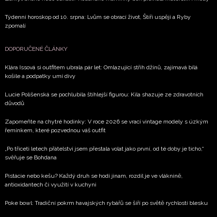
Týdenní horoskop od 10. srpna: Lvům se obrací život, Štíři uspějí a Ryby
zpomalí
DOPORUČENÉ ČLÁNKY
Klára Issová si outfitem ubrala pár let: Omlazující střih džínů, zajímavá bílá
košile a podpatky umí divy
Lucie Polišenská se pochlubila štíhlejší figurou: Kila shazuje ze zdravotních
důvodů
Zapomeňte na chytré hodinky: V roce 2026 se vrací vintage modely s úzkým
řemínkem, které pozvednou váš outfit
„Po třiceti letech přátelství jsem přestala volat jako první, od té doby je ticho,“
svěřuje se Bohdana
Pistácie nebo kešu? Každý druh se hodí jinam, rozdíl je ve vláknině,
antioxidantech či využití v kuchyni
Poke bowl: Tradiční pokrm havajských rybářů se šíří po světě rychlostí blesku