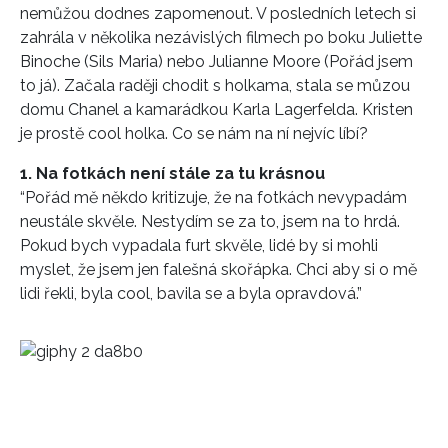
nemůžou dodnes zapomenout. V posledních letech si
zahrála v několika nezávislých filmech po boku Juliette
Binoche (Sils Maria) nebo Julianne Moore (Pořád jsem
to já). Začala raději chodit s holkama, stala se můzou
domu Chanel a kamarádkou Karla Lagerfelda. Kristen
je prostě cool holka. Co se nám na ní nejvíc líbí?
1. Na fotkách není stále za tu krásnou
“Pořád mě někdo kritizuje, že na fotkách nevypadám
neustále skvěle. Nestydím se za to, jsem na to hrdá.
Pokud bych vypadala furt skvěle, lidé by si mohli
myslet, že jsem jen falešná skořápka. Chci aby si o mě
lidi řekli, byla cool, bavila se a byla opravdová.”