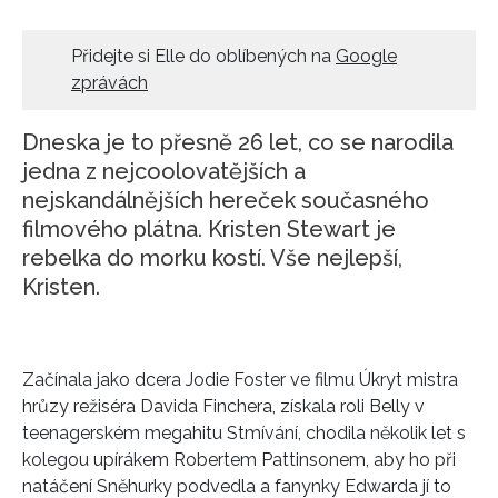
HOME
Přidejte si Elle do oblíbených na
Google
zprávách
Dneska je to přesně 26 let, co se narodila
jedna z nejcoolovatějších a
nejskandálnějších hereček současného
filmového plátna. Kristen Stewart je
rebelka do morku kostí. Vše nejlepší,
Kristen.
Začínala jako dcera Jodie Foster ve filmu Úkryt mistra
hrůzy režiséra Davida Finchera, získala roli Belly v
teenagerském megahitu Stmívání, chodila několik let s
kolegou upírákem Robertem Pattinsonem, aby ho při
natáčení Sněhurky podvedla a fanynky Edwarda jí to