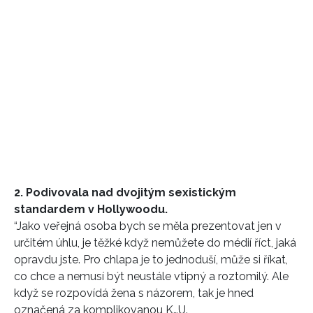
2. Podivovala nad dvojitým sexistickým
standardem v Hollywoodu.
“Jako veřejná osoba bych se měla prezentovat jen v
určitém úhlu, je těžké když nemůžete do médií říct, jaká
opravdu jste. Pro chlapa je to jednoduší, může si říkat,
co chce a nemusí být neustále vtipný a roztomilý. Ale
když se rozpovídá žena s názorem, tak je hned
označená za komplikovanou K…U.