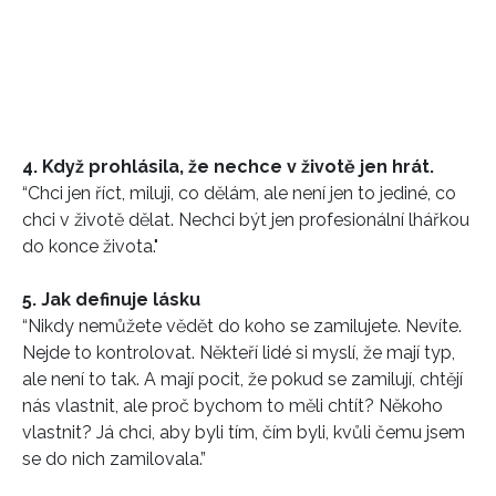
4. Když prohlásila, že nechce v životě jen hrát.
“Chci jen říct, miluji, co dělám, ale není jen to jediné, co
chci v životě dělat. Nechci být jen profesionální lhářkou
do konce života."
5. Jak definuje lásku
“Nikdy nemůžete vědět do koho se zamilujete. Nevíte.
Nejde to kontrolovat. Někteří lidé si myslí, že mají typ,
ale není to tak. A mají pocit, že pokud se zamilují, chtějí
nás vlastnit, ale proč bychom to měli chtít? Někoho
vlastnit? Já chci, aby byli tím, čím byli, kvůli čemu jsem
se do nich zamilovala.”