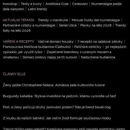
horoskop
|
Testy a kvízy
|
Andělská čísla
|
Cestování
|
Numerologie podle
data narození
|
Letní trendy
AKTUÁLNÍ TÉMATA
Trendy v manikúře
|
Minulé životy dle numerologie
|
Partnerské vztahy a numerologie
|
Seriál Ulice
|
Plavky na léto 2026
|
Trendy
boty na léto 2026
VAŘENÍ A RECEPTY
Vláčné domácí housky
|
7 receptů na salátové zálivky
|
Francouzská třešňová bublanina (Clafoutis)
|
Pařížské rohlíčky
|
30 nejlepších
způsobů, jak využít rybíz
|
Zapečené brambory s uzeným masem a
smetanou
|
Domácí iontový nápoj ze tří surovin
|
Nadýchaná bublanina
ČLÁNKY ELLE
Ženy podle Christophera Nolana: Achillova pata kultovního tvůrce
Burgundy kabelka: Stylová investice na podzim, kterou vynosíte už teď
Proč si ženy pořizují druhý zásnubní prsten? Toto je trend travel ring
Z klubu do našich šatníků: Jak noční život formuje současnou módu
Zakrýt bříško nebo odhalit? Kodaňské maminky boří pravidla mateřství i módy