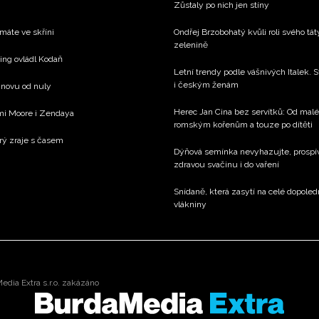
Zůstaly po nich jen stíny
 máte ve skříni
Ondřej Brzobohatý kvůli roli svého tá
zelenině
xing ovládl Kodaň
Letní trendy podle vášnivých Italek. S
i českým ženám
 znovu od nuly
Herec Jan Cina bez servítků: Od mal
emi Moore i Zendaya
romským kořenům a touze po dítěti
rý zraje s časem
Dýňová semínka nevyhazujte, prospívaj
zdravou svačinu i do vaření
Snídaně, která zasytí na celé dopole
vlákniny
dia Extra s.r.o. zakázáno