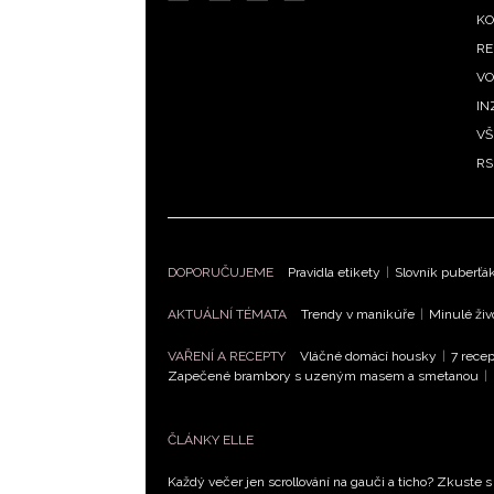
m
KO
RE
VO
IN
VŠ
RS
DOPORUČUJEME
Pravidla etikety
|
Slovník puberťá
AKTUÁLNÍ TÉMATA
Trendy v manikúře
|
Minulé živ
VAŘENÍ A RECEPTY
Vláčné domácí housky
|
7 recep
Zapečené brambory s uzeným masem a smetanou
|
ČLÁNKY ELLE
Každý večer jen scrollování na gauči a ticho? Zkuste s