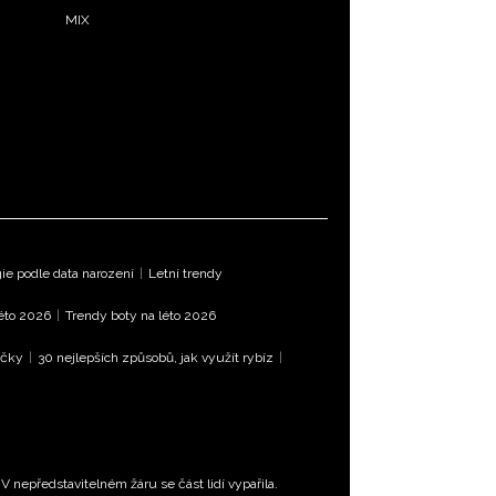
MIX
e podle data narození
|
Letní trendy
léto 2026
|
Trendy boty na léto 2026
íčky
|
30 nejlepších způsobů, jak využít rybíz
|
 nepředstavitelném žáru se část lidí vypařila.