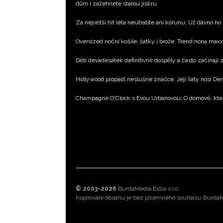
dům i zažehnete starou jiskru
Za největší hit léta neutratíte ani korunu. Už dávno ho
Oversized noční košile, šátky i brože. Trend nona max
Děti devadesátek definitivně dospěly a často začínají
Hollywood propadl neslušné značce. Její šaty nosí D
Champagne O'Clock s Evou Urbanovou: O domově, kte
© 2003-2026
BurdaMedia Extra s.r.o.
Kopírování obsahu je bez písemného souhlasu BurdaMe