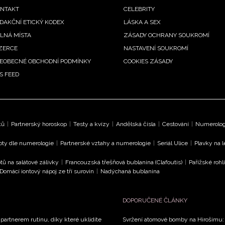
enu
NTAKT
CELEBRITY
DAKČNÍ ETICKÝ KODEX
LÁSKA A SEX
LNÁ MÍSTA
ZÁSADY OCHRANY SOUKROMÍ
ZERCE
NASTAVENÍ SOUKROMÍ
EOBECNÉ OBCHODNÍ PODMÍNKY
COOKIES ZÁSADY
S FEED
ků
|
Partnerský horoskop
|
Testy a kvízy
|
Andělská čísla
|
Cestování
|
Numerologi
oty dle numerologie
|
Partnerské vztahy a numerologie
|
Seriál Ulice
|
Plavky na 
tů na salátové zálivky
|
Francouzská třešňová bublanina (Clafoutis)
|
Pařížské rohl
Domácí iontový nápoj ze tří surovin
|
Nadýchaná bublanina
DOPORUČENÉ ČLÁNKY
 partnerem rutinu, díky které uklidíte
Svržení atomové bomby na Hirošimu: V