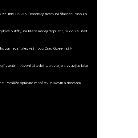
ty zhubnul 8 kilo: Drastický detox na šťávách, masu a
tylové outfity, na které nedají dopustit, budou slušet
ého „smrada” přes vášnivou Drag Queen až k
í vlasům, trávení či srdci. Upravte je a využijte jako
dne: Pomůže správné množství bílkovin a dostatek