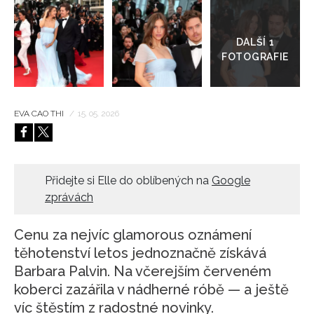
Přejít
do
HOME
galerie
EVA CAO THI
/
15. 05. 2026
Přidejte si Elle do oblíbených na
Google
zprávách
Cenu za nejvíc glamorous oznámení
těhotenství letos jednoznačně získává
Barbara Palvin. Na včerejším červeném
koberci zazářila v nádherné róbě — a ještě
víc štěstím z radostné novinky.