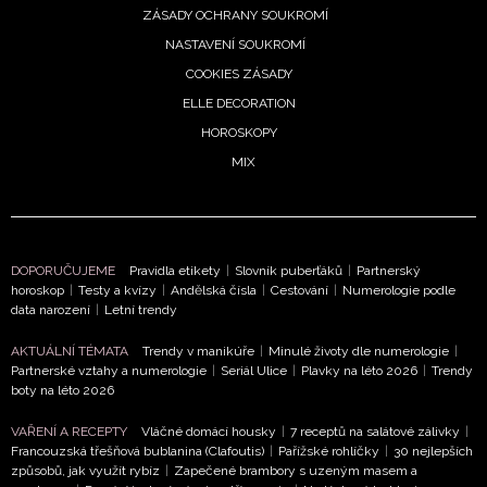
ODESLAT
ZÁSADY OCHRANY SOUKROMÍ
NASTAVENÍ SOUKROMÍ
Přihlášením k newsletteru souhlasíte s
Obchodními
COOKIES ZÁSADY
podmínkami společnosti BurdaMedia Extra s.r.o.
a
ELLE DECORATION
potvrzujete, že jste se seznámili se
Zásadami
HOROSKOPY
ochrany soukromí
- BurdaMedia Extra s.r.o. bude s
Vašimi údaji pracovat zejména k organizaci a
MIX
vyhodnocení akce a zasílání novinek.
Chcete navíc dostávat i další zajímavé a exkluzivní
informace od našich partnerů? Pokud souhlasíte se
DOPORUČUJEME
Pravidla etikety
|
Slovník puberťáků
|
Partnerský
zpracováním údajů k tomuto účelu podle
Zásad ochrany
horoskop
|
Testy a kvízy
|
Andělská čísla
|
Cestování
|
Numerologie podle
soukromí BurdaMedia Extra s.r.o.
, zaškrtněte toto pole.
data narození
|
Letní trendy
AKTUÁLNÍ TÉMATA
Trendy v manikúře
|
Minulé životy dle numerologie
|
Partnerské vztahy a numerologie
|
Seriál Ulice
|
Plavky na léto 2026
|
Trendy
boty na léto 2026
VAŘENÍ A RECEPTY
Vláčné domácí housky
|
7 receptů na salátové zálivky
|
Francouzská třešňová bublanina (Clafoutis)
|
Pařížské rohlíčky
|
30 nejlepších
způsobů, jak využít rybíz
|
Zapečené brambory s uzeným masem a