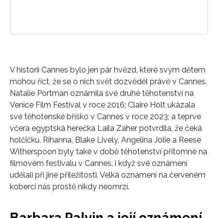
V historii Cannes bylo jen pár hvězd, které svým dětem
mohou říct, že se o nich svět dozvěděl právě v Cannes.
Natalie Portman
oznámila své druhé těhotenství na
Venice Film Festival
v roce 2016;
Claire Holt
ukázala
své těhotenské bříško v Cannes v roce 2023; a teprve
včera egyptská herečka Laila Zaher potvrdila, že čeká
holčičku.
Rihanna
,
Blake Lively
,
Angelina Jolie
a
Reese
Witherspoon
byly také v době těhotenství přítomné na
filmovém festivalu v Cannes, i když své oznámení
udělali při jiné přiležitosti. Velká oznámení na červeném
koberci nás prostě nikdy neomrzí.
Barbara Palvin a její oznámení