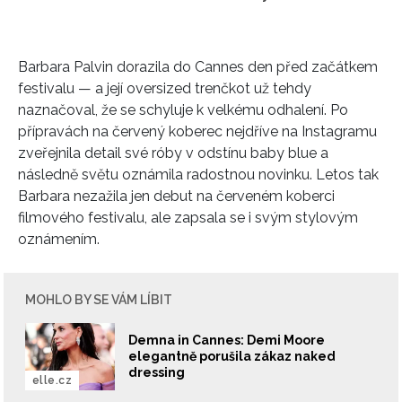
Barbara Palvin
dorazila do Cannes den před začátkem
festivalu — a její oversized trenčkot už tehdy
naznačoval, že se schyluje k velkému odhalení. Po
přípravách na červený koberec nejdříve na Instagramu
zveřejnila detail své róby v odstínu baby blue a
následně světu oznámila radostnou novinku. Letos tak
Barbara nezažila jen debut na červeném koberci
filmového festivalu
, ale zapsala se i svým stylovým
oznámením.
MOHLO BY SE VÁM LÍBIT
Demna in Cannes: Demi Moore
elegantně porušila zákaz naked
dressing
elle.cz