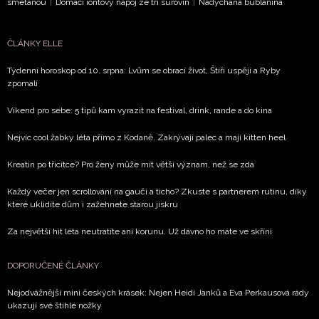
smetanou
|
Domácí iontový nápoj ze tří surovin
|
Nadýchaná bublanina
ČLÁNKY ELLE
Týdenní horoskop od 10. srpna: Lvům se obrací život, Štíři uspějí a Ryby
zpomalí
Víkend pro sebe: 5 tipů kam vyrazit na festival, drink, rande a do kina
Nejvíc cool žabky léta přímo z Kodaně. Zakrývají palec a mají kitten heel
Kreatin po třicítce? Pro ženy může mít větší význam, než se zdá
Každý večer jen scrollování na gauči a ticho? Zkuste s partnerem rutinu, díky
které uklidíte dům i zažehnete starou jiskru
Za největší hit léta neutratíte ani korunu. Už dávno ho máte ve skříni
DOPORUČENÉ ČLÁNKY
Nejodvážnější mini českých krásek: Nejen Heidi Janků a Eva Perkausová rády
ukazují své štíhlé nožky