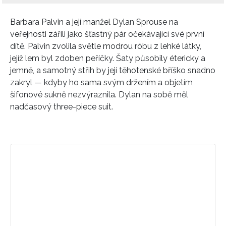
Barbara Palvin
a její manžel
Dylan Sprouse
na
veřejnosti zářili jako šťastný pár očekávající své první
dítě. Palvin zvolila světle modrou róbu z lehké látky,
jejíž lem byl zdoben peříčky. Šaty působily étericky a
jemně, a samotný střih by její těhotenské bříško snadno
zakryl — kdyby ho sama svým držením a objetím
šifonové sukně nezvýraznila. Dylan na sobě měl
nadčasový three-piece suit.