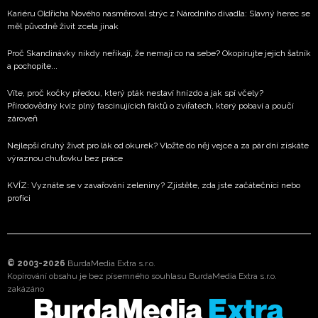
Kariéru Oldřicha Nového nasměroval strýc z Národního divadla: Slavný herec se
měl původně živit zcela jinak
Proč Skandinávky nikdy neříkají, že nemají co na sebe? Okopírujte jejich šatník
a pochopíte...
Víte, proč kočky předou, který pták nestaví hnízdo a jak spí včely?
Přírodovědný kvíz plný fascinujících faktů o zvířatech, který pobaví a poučí
zároveň
Nejlepší druhý život pro lák od okurek? Vložte do něj vejce a za pár dní získáte
výraznou chuťovku bez práce
KVÍZ: Vyznáte se v zavařování zeleniny? Zjistěte, zda jste začátečníci nebo
profíci
© 2003-2026
BurdaMedia Extra s.r.o.
Kopírování obsahu je bez písemného souhlasu BurdaMedia Extra s.r.o.
zakázáno