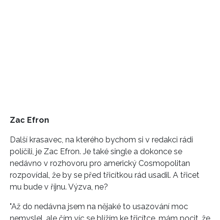
Zac Efron
Další krasavec, na kterého bychom si v redakci rádi
políčili, je Zac Efron. Je také single a dokonce se
nedávno v rozhovoru pro americký Cosmopolitan
rozpovídal, že by se před třicítkou rád usadil. A třicet
mu bude v říjnu. Výzva, ne?
"Až do nedávna jsem na nějaké to usazování moc
nemyslel, ale čím víc se blížím ke třicítce, mám pocit, že