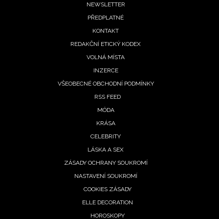
ochrany soukromí
- BurdaMedia Extra s.r.o. bude s
Footer
NEWSLETTER
Vašimi údaji pracovat zejména k organizaci a
PŘEDPLATNÉ
menu
vyhodnocení akce a zasílání novinek.
KONTAKT
Chcete navíc dostávat i další zajímavé a exkluzivní
REDAKČNÍ ETICKÝ KODEX
informace od našich partnerů? Pokud souhlasíte se
VOLNÁ MÍSTA
zpracováním údajů k tomuto účelu podle
Zásad ochrany
INZERCE
soukromí BurdaMedia Extra s.r.o.
, zaškrtněte toto pole.
VŠEOBECNÉ OBCHODNÍ PODMÍNKY
RSS FEED
MÓDA
KRÁSA
CELEBRITY
LÁSKA A SEX
ZÁSADY OCHRANY SOUKROMÍ
NASTAVENÍ SOUKROMÍ
COOKIES ZÁSADY
ELLE DECORATION
HOROSKOPY