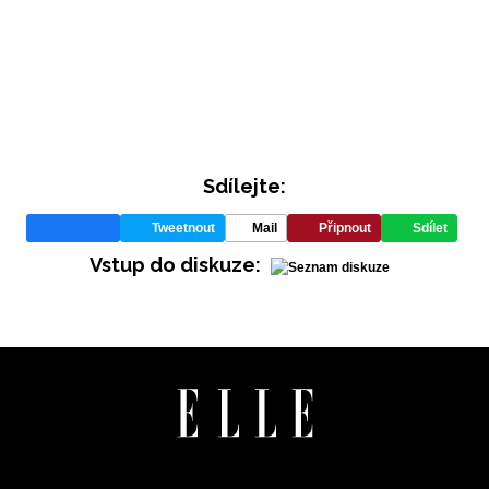
Sdílejte:
Tweetnout
Mail
Připnout
Sdílet
Vstup do diskuze:
NEWSLETTER
ODESLAT
Přihlášením k newsletteru souhlasíte s
Obchodními
podmínkami společnosti BurdaMedia Extra s.r.o.
a
potvrzujete, že jste se seznámili se
Zásadami