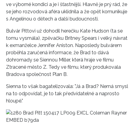
ve výborné kondici a je i šťastnější. Hlavně je prý rád, že
se jeho rozvodová aféra uklidnila a že opět komunikuje
s Angelinou o dětech a další budoucnosti.
Bulvár Pittovi už dohodil herečku Kate Hudson (ta se
tomu vysmála), zpěvačku Britney Spears i velký návrat
k exmanželce Jennifer Aniston. Naposledy bulvárem
proběhla zaručená informace, že Brad to dává
dohromady se Siennou Miller, která hraje ve filmu
Ztracené město Z. Tedy ve filmu, který produkovala
Bradova společnost Plan B.
Sienna to však bagatelizovala: "Já a Brad? Nemá smysl
na to odpovídat, je to tak předvídatelné a naprosto
hloupé."