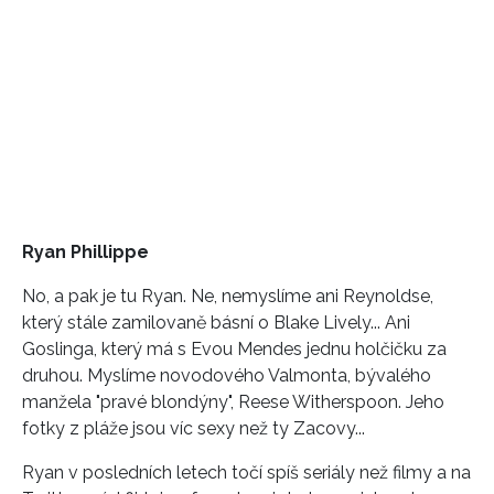
Ryan Phillippe
No, a pak je tu Ryan. Ne, nemyslíme ani Reynoldse,
který stále zamilovaně básní o Blake Lively... Ani
Goslinga, který má s Evou Mendes jednu holčičku za
druhou. Myslíme novodového Valmonta, bývalého
manžela "pravé blondýny", Reese Witherspoon. Jeho
fotky z pláže jsou víc sexy než ty Zacovy...
Ryan v posledních letech točí spíš seriály než filmy a na
INFORMACE