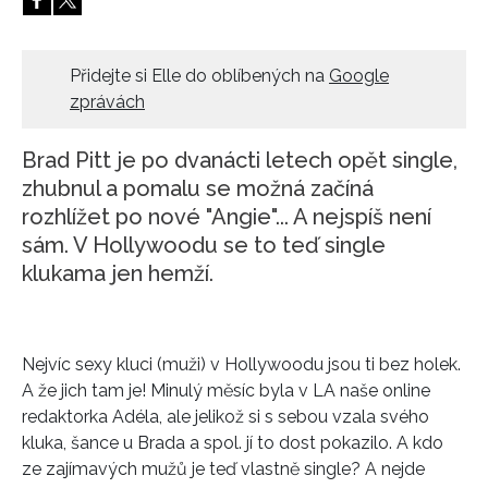
HOME
Přidejte si Elle do oblíbených na
Google
zprávách
Brad Pitt je po dvanácti letech opět single,
zhubnul a pomalu se možná začíná
rozhlížet po nové "Angie"... A nejspíš není
sám. V Hollywoodu se to teď single
klukama jen hemží.
Nejvíc sexy kluci (muži) v Hollywoodu jsou ti bez holek.
A že jich tam je! Minulý měsíc byla v LA naše online
redaktorka Adéla, ale jelikož si s sebou vzala svého
kluka, šance u Brada a spol. jí to dost pokazilo. A kdo
ze zajímavých mužů je teď vlastně single? A nejde