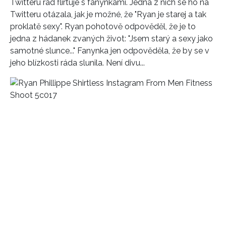
Twitteru rád flirtuje s fanynkami. Jedna z nich se ho na
Twitteru otázala, jak je možné, že "Ryan je starej a tak
REDAKCE
proklatě sexy". Ryan pohotově odpověděl, že je to
jedna z hádanek zvaných život: "Jsem starý a sexy jako
samotné slunce..." Fanynka jen odpověděla, že by se v
jeho blízkosti ráda slunila. Není divu...