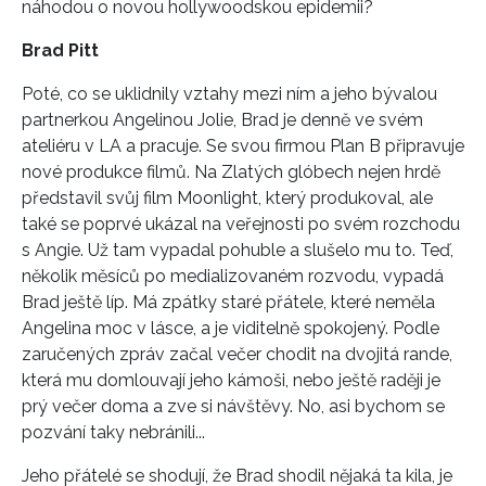
náhodou o novou hollywoodskou epidemii?
Brad Pitt
Poté, co se uklidnily vztahy mezi ním a jeho bývalou
partnerkou Angelinou Jolie, Brad je denně ve svém
ateliéru v LA a pracuje. Se svou firmou Plan B připravuje
nové produkce filmů. Na Zlatých glóbech nejen hrdě
představil svůj film Moonlight, který produkoval, ale
také se poprvé ukázal na veřejnosti po svém rozchodu
s Angie. Už tam vypadal pohuble a slušelo mu to. Teď,
několik měsíců po medializovaném rozvodu, vypadá
Brad ještě líp. Má zpátky staré přátele, které neměla
Angelina moc v lásce, a je viditelně spokojený. Podle
zaručených zpráv začal večer chodit na dvojitá rande,
která mu domlouvají jeho kámoši, nebo ještě raději je
prý večer doma a zve si návštěvy. No, asi bychom se
pozvání taky nebránili...
Jeho přátelé se shodují, že Brad shodil nějaká ta kila, je