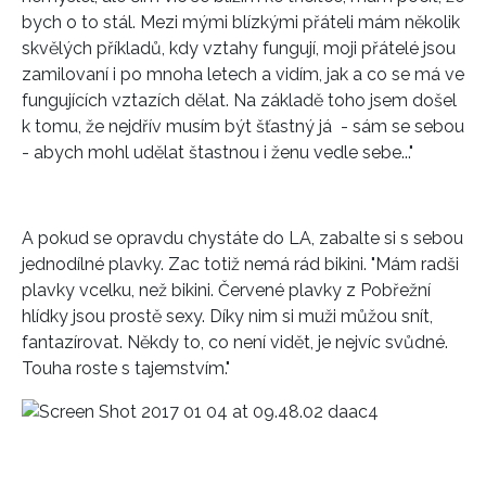
bych o to stál. Mezi mými blízkými přáteli mám několik
skvělých příkladů, kdy vztahy fungují, moji přátelé jsou
zamilovaní i po mnoha letech a vidím, jak a co se má ve
fungujících vztazích dělat. Na základě toho jsem došel
k tomu, že nejdřív musím být šťastný já - sám se sebou
- abych mohl udělat štastnou i ženu vedle sebe..."
A pokud se opravdu chystáte do LA, zabalte si s sebou
jednodílné plavky. Zac totiž nemá rád bikini. "Mám radši
plavky vcelku, než bikini. Červené plavky z Pobřežní
hlídky jsou prostě sexy. Díky nim si muži můžou snít,
fantazírovat. Někdy to, co není vidět, je nejvíc svůdné.
Touha roste s tajemstvím."