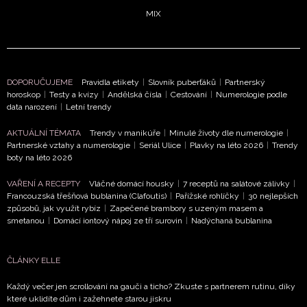
MIX
DOPORUČUJEME
Pravidla etikety
|
Slovník puberťáků
|
Partnerský
horoskop
|
Testy a kvízy
|
Andělská čísla
|
Cestování
|
Numerologie podle
data narození
|
Letní trendy
AKTUÁLNÍ TÉMATA
Trendy v manikúře
|
Minulé životy dle numerologie
|
Partnerské vztahy a numerologie
|
Seriál Ulice
|
Plavky na léto 2026
|
Trendy
boty na léto 2026
VAŘENÍ A RECEPTY
Vláčné domácí housky
|
7 receptů na salátové zálivky
|
Francouzská třešňová bublanina (Clafoutis)
|
Pařížské rohlíčky
|
30 nejlepších
způsobů, jak využít rybíz
|
Zapečené brambory s uzeným masem a
smetanou
|
Domácí iontový nápoj ze tří surovin
|
Nadýchaná bublanina
ČLÁNKY ELLE
Každý večer jen scrollování na gauči a ticho? Zkuste s partnerem rutinu, díky
které uklidíte dům i zažehnete starou jiskru