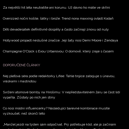
Za největší hit léta neutratíte ani korunu. Už dávno ho máte ve skříni
Oversized noční košile, šátky i brože. Trend nona maxxing ovládl Kodaň
Děti devadesátek definitivně dospěly a často začínají znovu od nuly
Hollywood propadl neslušné značce. Její šaty nosí Demi Moore i Zendaya
Champagne O'Clock s Evou Urbanovou: O domově, který zraje s časem
DOPORUČENÉ ČLÁNKY
Nej pleťová séra podle redaktorky Lifee: Tahle trojice zabojuje s únavou,
vráskami i mastnotou
Svržení atomové bomby na Hirošimu: V nepředstavitelném žáru se část lidí
vypařila. Zůstaly po nich jen stíny
Co nosí módní influencerky? Následující barevné kombinace musíte
vyzkoušet, než skončí léto
„Manžel jezdí na týden sám odpočívat. Prý potřebuje klid, ale já začínám