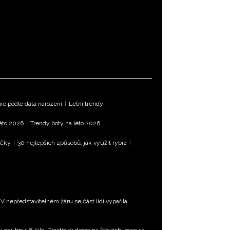
e podle data narození
|
Letní trendy
léto 2026
|
Trendy boty na léto 2026
íčky
|
30 nejlepších způsobů, jak využít rybíz
|
 nepředstavitelném žáru se část lidí vypařila.