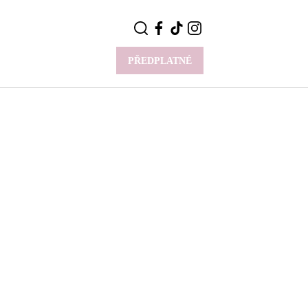
PŘEDPLATNÉ
VÍCE
Y
CELEBRITY
Novinky
Styl slavných
Rozhovory
ie