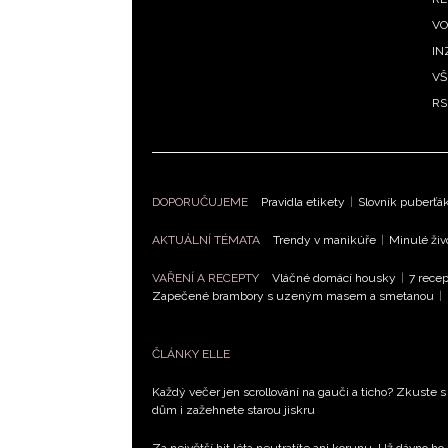
VO
IN
VŠ
RS
DOPORUČUJEME
Pravidla etikety
|
Slovník puberťá
AKTUÁLNÍ TÉMATA
Trendy v manikúře
|
Minulé živ
VAŘENÍ A RECEPTY
Vláčné domácí housky
|
7 recep
Zapečené brambory s uzeným masem a smetanou
|
ČLÁNKY ELLE
Každý večer jen scrollování na gauči a ticho? Zkuste s
dům i zažehnete starou jiskru