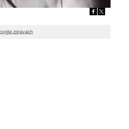
Přihlášením k newsletteru souhlasíte s
Obcho
společnosti BurdaMedia Extra s.r.o.
a potv
Zásadami ochrany soukromí
- BurdaMedia E
pracovat zejména k organizaci a vyhodnocení 
oogle zprávách
Chcete navíc dostávat i další zajímavé a exkluz
Pokud souhlasíte se zpracováním údajů k tom
soukromí BurdaMedia Extra s.r.o.
, zaškrtnět