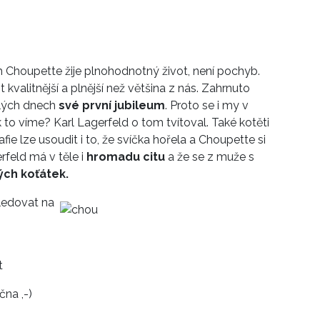
 Choupette žije plnohodnotný život, není pochyb.
ot kvalitnější a plnější než většina z nás. Zahrnuto
ulých dnech
své první jubileum
. Proto se i my v
k to víme? Karl Lagerfeld o tom tvítoval. Také kotěti
fie lze usoudit i to, že svíčka hořela a Choupette si
rfeld má v těle i
hromadu citu
a že se z muže s
ých koťátek.
ledovat na
t
na ,-)