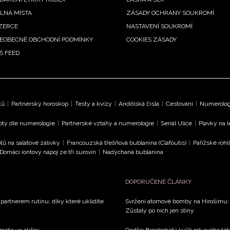
LNÁ MÍSTA
ZÁSADY OCHRANY SOUKROMÍ
ZERCE
NASTAVENÍ SOUKROMÍ
EOBECNÉ OBCHODNÍ PODMÍNKY
COOKIES ZÁSADY
S FEED
ků
|
Partnerský horoskop
|
Testy a kvízy
|
Andělská čísla
|
Cestování
|
Numerologi
oty dle numerologie
|
Partnerské vztahy a numerologie
|
Seriál Ulice
|
Plavky na 
tů na salátové zálivky
|
Francouzská třešňová bublanina (Clafoutis)
|
Pařížské rohl
Domácí iontový nápoj ze tří surovin
|
Nadýchaná bublanina
DOPORUČENÉ ČLÁNKY
 partnerem rutinu, díky které uklidíte
Svržení atomové bomby na Hirošimu: V
Zůstaly po nich jen stíny