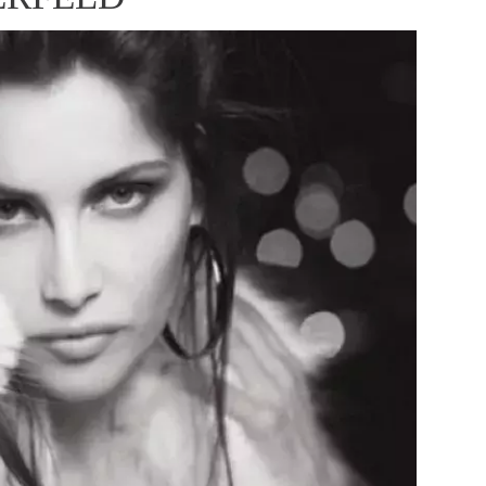
ÁSKA A SEX
ELLEPHORIA
ELLE STOR
ingles
y a on
ex
vatba
OME
NEWSLETTER