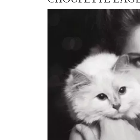
ELLE BEAUTY LOUNGE
L
S
V
S
S
ELLE DECORATION
H
INFORMACE
REDAKCE