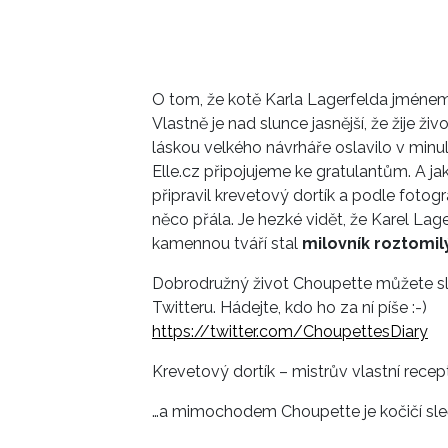
O tom, že kotě Karla Lagerfelda jménem
Vlastně je nad slunce jasnější, že žije živ
láskou velkého návrháře oslavilo v min
Elle.cz připojujeme ke gratulantům. A ja
připravil krevetový dortík a podle fotogra
něco přála. Je hezké vidět, že Karel Lage
kamennou tváří stal
milovník roztomil
Dobrodružný život Choupette můžete s
Twitteru. Hádejte, kdo ho za ní píše :-)
https://twitter.com/ChoupettesDiary
Krevetový dortík – mistrův vlastní recep
…a mimochodem Choupette je kočičí sleč