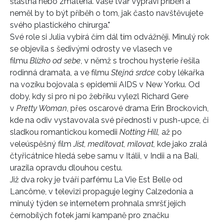
šťastná nebo zmatená. Vaše tvář vypráví příběh a
neměl by to být příběh o tom, jak často navštěvujete
svého plastického chirurga."
Své role si Julia vybírá čím dál tím odvážněji. Minulý rok
se objevila s šedivými odrosty ve vlasech ve
filmu
Blízko od sebe
, v němž s trochou hysterie řešila
rodinná dramata, a ve filmu
Stejná srdce
coby lékařka
na vozíku bojovala s epidemií AIDS v New Yorku. Od
doby, kdy si pro ni po žebříku vylezl Richard Gere
v
Pretty Woman
, přes oscarové drama Erin Brockovich,
kde na odiv vystavovala své přednosti v push-upce, či
sladkou romantickou komedii
Notting Hill,
až po
veleúspěšný film
Jíst, meditovat, milovat,
kde jako zralá
čtyřicátnice hledá sebe samu v Itálii, v Indii a na Bali,
urazila opravdu dlouhou cestu.
Již dva roky je tváří parfému La Vie Est Belle od
Lancôme, v televizi propaguje legíny Calzedonia a
minulý týden se internetem prohnala smršť jejích
černobílých fotek jarní kampaně pro značku