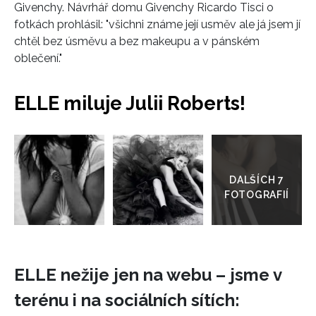
Givenchy. Návrhář domu Givenchy Ricardo Tisci o
fotkách prohlásil: "všichni známe její usměv ale já jsem jí
chtěl bez úsměvu a bez makeupu a v pánském
oblečení."
ELLE miluje Julii Roberts!
Přejít
do
galerie
ELLE nežije jen na webu – jsme v
terénu i na sociálních sítích: