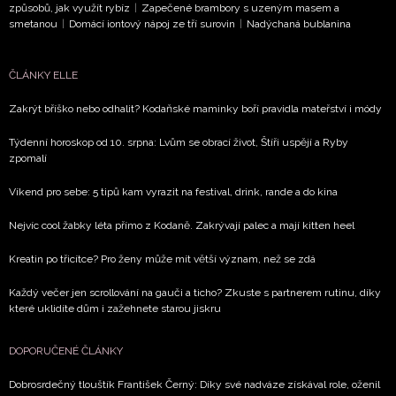
způsobů, jak využít rybíz
|
Zapečené brambory s uzeným masem a
ochrany soukromí
- BurdaMedia Extra s.r.o. bude s
smetanou
|
Domácí iontový nápoj ze tří surovin
|
Nadýchaná bublanina
Vašimi údaji pracovat zejména k organizaci a
vyhodnocení akce a zasílání novinek.
ČLÁNKY ELLE
Chcete navíc dostávat i další zajímavé a exkluzivní
Zakrýt bříško nebo odhalit? Kodaňské maminky boří pravidla mateřství i módy
informace od našich partnerů? Pokud souhlasíte se
zpracováním údajů k tomuto účelu podle
Zásad ochrany
Týdenní horoskop od 10. srpna: Lvům se obrací život, Štíři uspějí a Ryby
soukromí BurdaMedia Extra s.r.o.
, zaškrtněte toto pole.
zpomalí
Víkend pro sebe: 5 tipů kam vyrazit na festival, drink, rande a do kina
Nejvíc cool žabky léta přímo z Kodaně. Zakrývají palec a mají kitten heel
Kreatin po třicítce? Pro ženy může mít větší význam, než se zdá
Každý večer jen scrollování na gauči a ticho? Zkuste s partnerem rutinu, díky
které uklidíte dům i zažehnete starou jiskru
DOPORUČENÉ ČLÁNKY
Dobrosrdečný tlouštík František Černý: Díky své nadváze získával role, oženil