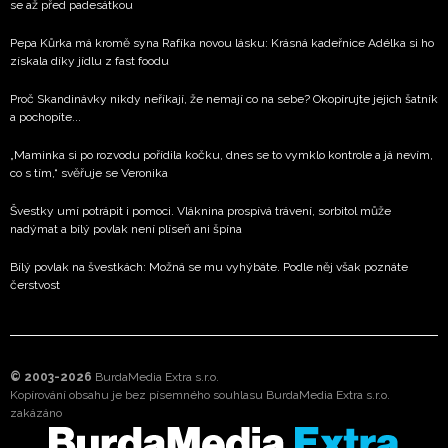
se až před padesátkou
Pepa Kůrka má kromě syna Rafíka novou lásku: Krásná kadeřnice Adélka si ho
získala díky jídlu z fast foodu
Proč Skandinávky nikdy neříkají, že nemají co na sebe? Okopírujte jejich šatník
a pochopíte...
„Maminka si po rozvodu pořídila kočku, dnes se to vymklo kontrole a já nevím,
co s tím,“ svěřuje se Veronika
Švestky umí potrápit i pomoci. Vláknina prospívá trávení, sorbitol může
nadýmat a bílý povlak není plíseň ani špína
Bílý povlak na švestkách: Možná se mu vyhýbáte. Podle něj však poznáte
čerstvost
© 2003-2026
BurdaMedia Extra s.r.o.
Kopírování obsahu je bez písemného souhlasu BurdaMedia Extra s.r.o.
zakázáno