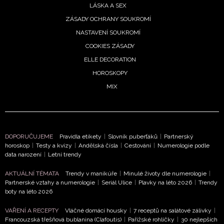
LÁSKA A SEX
ZÁSADY OCHRANY SOUKROMÍ
NASTAVENÍ SOUKROMÍ
COOKIES ZÁSADY
ELLE DECORATION
HOROSKOPY
MIX
DOPORUČUJEME
Pravidla etikety
|
Slovník puberťáků
|
Partnerský
NEWSLETTER
horoskop
|
Testy a kvízy
|
Andělská čísla
|
Cestování
|
Numerologie podle
data narození
|
Letní trendy
ODESLAT
AKTUÁLNÍ TÉMATA
Trendy v manikúře
|
Minulé životy dle numerologie
|
Partnerské vztahy a numerologie
|
Seriál Ulice
|
Plavky na léto 2026
|
Trendy
boty na léto 2026
Přihlášením k newsletteru souhlasíte s
Obchodními
podmínkami společnosti BurdaMedia Extra s.r.o.
a
VAŘENÍ A RECEPTY
Vláčné domácí housky
|
7 receptů na salátové zálivky
|
Francouzská třešňová bublanina (Clafoutis)
|
Pařížské rohlíčky
|
30 nejlepších
potvrzujete, že jste se seznámili se
Zásadami