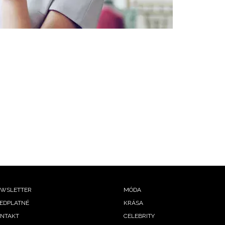
ooter
WSLETTER
MÓDA
EDPLATNÉ
KRÁSA
enu
NTAKT
CELEBRITY