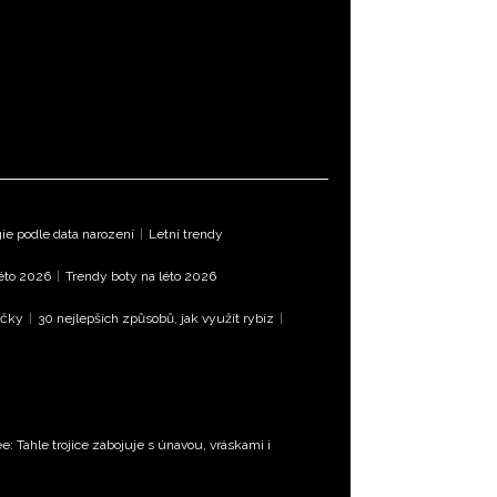
e podle data narození
|
Letní trendy
léto 2026
|
Trendy boty na léto 2026
íčky
|
30 nejlepších způsobů, jak využít rybíz
|
e: Tahle trojice zabojuje s únavou, vráskami i