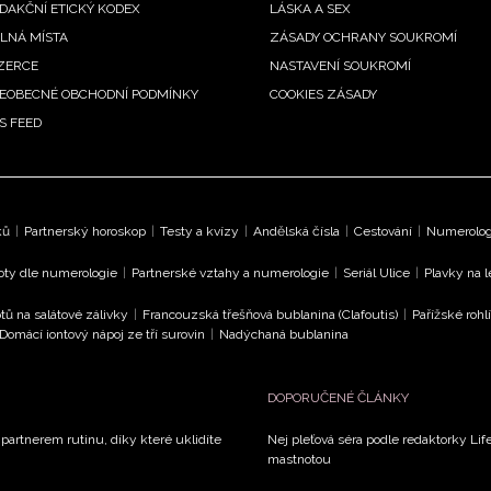
DAKČNÍ ETICKÝ KODEX
LÁSKA A SEX
LNÁ MÍSTA
ZÁSADY OCHRANY SOUKROMÍ
ZERCE
NASTAVENÍ SOUKROMÍ
EOBECNÉ OBCHODNÍ PODMÍNKY
COOKIES ZÁSADY
S FEED
ků
|
Partnerský horoskop
|
Testy a kvízy
|
Andělská čísla
|
Cestování
|
Numerologi
oty dle numerologie
|
Partnerské vztahy a numerologie
|
Seriál Ulice
|
Plavky na 
tů na salátové zálivky
|
Francouzská třešňová bublanina (Clafoutis)
|
Pařížské rohl
Domácí iontový nápoj ze tří surovin
|
Nadýchaná bublanina
DOPORUČENÉ ČLÁNKY
 partnerem rutinu, díky které uklidíte
Nej pleťová séra podle redaktorky Life
mastnotou