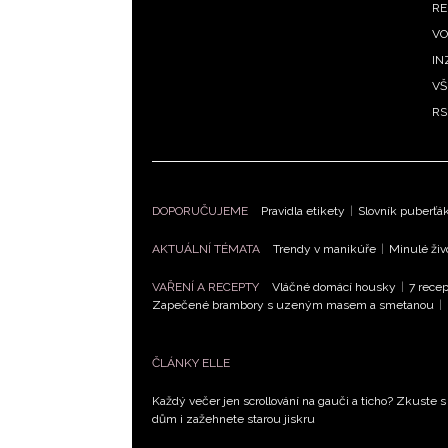
RE
VO
IN
VŠ
RS
DOPORUČUJEME
Pravidla etikety
|
Slovník puberťá
AKTUÁLNÍ TÉMATA
Trendy v manikúře
|
Minulé živ
VAŘENÍ A RECEPTY
Vláčné domácí housky
|
7 recep
Zapečené brambory s uzeným masem a smetanou
|
ČLÁNKY ELLE
Každý večer jen scrollování na gauči a ticho? Zkuste s
dům i zažehnete starou jiskru