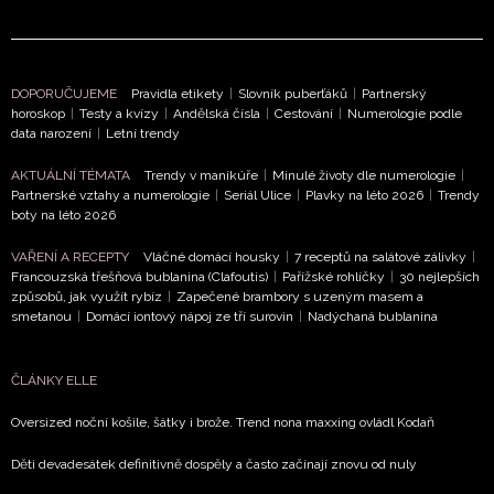
DOPORUČUJEME
Pravidla etikety
|
Slovník puberťáků
|
Partnerský
horoskop
|
Testy a kvízy
|
Andělská čísla
|
Cestování
|
Numerologie podle
data narození
|
Letní trendy
NEWSLETTER
AKTUÁLNÍ TÉMATA
Trendy v manikúře
|
Minulé životy dle numerologie
|
ODESLAT
Partnerské vztahy a numerologie
|
Seriál Ulice
|
Plavky na léto 2026
|
Trendy
boty na léto 2026
Přihlášením k newsletteru souhlasíte s
Obchodními
VAŘENÍ A RECEPTY
Vláčné domácí housky
|
7 receptů na salátové zálivky
|
podmínkami společnosti BurdaMedia Extra s.r.o.
a
Francouzská třešňová bublanina (Clafoutis)
|
Pařížské rohlíčky
|
30 nejlepších
způsobů, jak využít rybíz
|
Zapečené brambory s uzeným masem a
potvrzujete, že jste se seznámili se
Zásadami
smetanou
|
Domácí iontový nápoj ze tří surovin
|
Nadýchaná bublanina
ochrany soukromí
- BurdaMedia Extra s.r.o. bude s
Vašimi údaji pracovat zejména k organizaci a
vyhodnocení akce a zasílání novinek.
ČLÁNKY ELLE
Oversized noční košile, šátky i brože. Trend nona maxxing ovládl Kodaň
Chcete navíc dostávat i další zajímavé a exkluzivní
informace od našich partnerů? Pokud souhlasíte se
Děti devadesátek definitivně dospěly a často začínají znovu od nuly
zpracováním údajů k tomuto účelu podle
Zásad ochrany