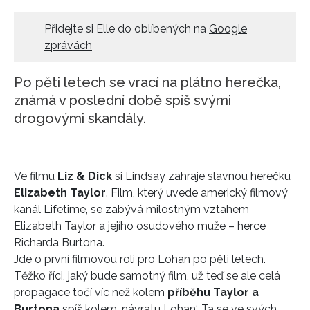
HOME
Přidejte si Elle do oblíbených na
Google
zprávách
Po pěti letech se vrací na plátno herečka,
známá v poslední době spíš svými
drogovými skandály.
Ve filmu
Liz & Dick
si Lindsay zahraje slavnou herečku
Elizabeth Taylor
. Film, který uvede americký filmový
kanál Lifetime, se zabývá milostným vztahem
Elizabeth Taylor a jejího osudového muže – herce
Richarda Burtona.
Jde o první filmovou roli pro Lohan po pěti letech.
Těžko říci, jaký bude samotný film, už teď se ale celá
propagace točí víc než kolem
příběhu Taylor a
Burtona
spíš kolem ‚návratu Lohan‘. Ta se ve svých