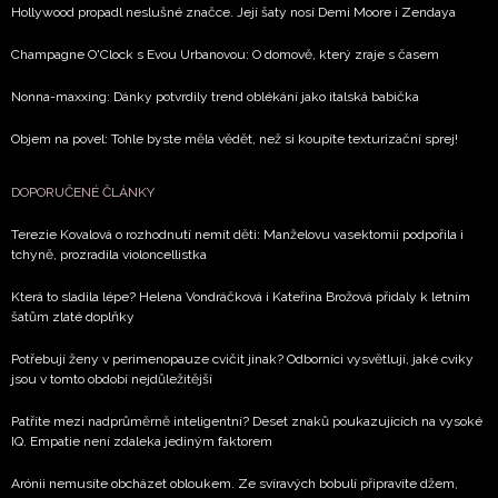
soukromí BurdaMedia Extra s.r.o.
, zaškrtněte toto pole.
Hollywood propadl neslušné značce. Její šaty nosí Demi Moore i Zendaya
Champagne O'Clock s Evou Urbanovou: O domově, který zraje s časem
Nonna-maxxing: Dánky potvrdily trend oblékání jako italská babička
Objem na povel: Tohle byste měla vědět, než si koupíte texturizační sprej!
DOPORUČENÉ ČLÁNKY
Terezie Kovalová o rozhodnutí nemít děti: Manželovu vasektomii podpořila i
tchyně, prozradila violoncellistka
Která to sladila lépe? Helena Vondráčková i Kateřina Brožová přidaly k letním
šatům zlaté doplňky
Potřebují ženy v perimenopauze cvičit jinak? Odborníci vysvětlují, jaké cviky
jsou v tomto období nejdůležitější
Patříte mezi nadprůměrně inteligentní? Deset znaků poukazujících na vysoké
IQ. Empatie není zdaleka jediným faktorem
Arónii nemusíte obcházet obloukem. Ze svíravých bobulí připravíte džem,