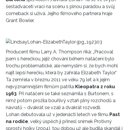
šestadvaceti vrací na scénu s plnou parádou a svůj
comeback si užívá. Jejího filmového partnera hraje
Grant Bowler.
Producent filmu Larry A. Thompson říká: „Pracoval
jsem s herečkou, jejíž chování během natáčení bylo
trochu problematické, ale nemyslím si, že bych mohl
najít lepší herečku, která by zahrála Elizabeth Taylor.“
Ta zemřela v březnu 2011 ve věku 79 let a k jejím
nejvýznamnějším filmům patřila
Kleopatra z roku
1963
. Při natáčení se také seznámila s Burtonem, s
nímž potom prožila bouřlivý vztah plný rozchodů a
návratů – dvakrát se vzali a dvakrát rozvedli.
Lohan debutovala už v jedenácti letech ve filmu
Past
na rodiče
, velký úspěch jí přinesl snímek Protivný
sprostý holky (2004), tou dobou už ale budila skandál i