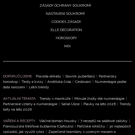
ZÁSADY OCHRANY SOUKROMÍ
NASTAVENÍ SOUKROMÍ
COOKIES ZÁSADY
ELLE DECORATION
HOROSKOPY
MIX
DOPORUČUJEME
Pravidla etikety
|
Slovník puberťáků
|
Partnerský
horoskop
|
Testy a kvízy
|
Andělská čísla
|
Cestování
|
Numerologie podle
data narození
|
Letní trendy
AKTUÁLNÍ TÉMATA
Trendy v manikúře
|
Minulé životy dle numerologie
|
Partnerské vztahy a numerologie
|
Seriál Ulice
|
Plavky na léto 2026
|
Trendy
boty na léto 2026
VAŘENÍ A RECEPTY
Vláčné domácí housky
|
7 receptů na salátové zálivky
|
Francouzská třešňová bublanina (Clafoutis)
|
Pařížské rohlíčky
|
30 nejlepších
způsobů, jak využít rybíz
|
Zapečené brambory s uzeným masem a