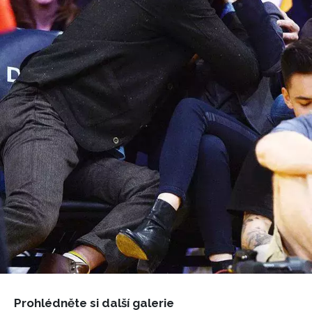
Přihlášením k newsletteru souhlasíte s
Obchodními
podmínkami společnosti BurdaMedia Extra s.r.o.
a
potvrzujete, že jste se seznámili se
Zásadami
ochrany soukromí
- BurdaMedia Extra s.r.o. bude s
Vašimi údaji pracovat zejména k organizaci a
vyhodnocení akce a zasílání novinek.
Chcete navíc dostávat i další zajímavé a exkluzivní
informace od našich partnerů? Pokud souhlasíte se
zpracováním údajů k tomuto účelu podle
Zásad ochrany
soukromí BurdaMedia Extra s.r.o.
, zaškrtněte toto pole.
Prohlédněte si další galerie