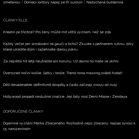
smetanou
|
Domácí iontový nápoj ze tří surovin
|
Nadýchaná bublanina
ČLÁNKY ELLE
Kreatin po třicítce? Pro ženy může mít větší význam, než se zdá
Každý večer jen scrollování na gauči a ticho? Zkuste s partnerem rutinu, díky
které uklidíte dům i zažehnete starou jiskru
Za největší hit léta neutratíte ani korunu. Už dávno ho máte ve skříni
Oversized noční košile, šátky i brože. Trend nona maxxing ovládl Kodaň
Děti devadesátek definitivně dospěly a často začínají znovu od nuly
Hollywood propadl neslušné značce. Její šaty nosí Demi Moore i Zendaya
DOPORUČENÉ ČLÁNKY
Dojemné vyznání Marka Ztraceného: Rozhodně nejsi ztracený, napsal synovi k
15. narozeninám