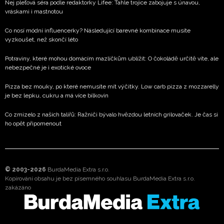
Nej pleťová séra podle redaktorky Lifee: Tahle trojice zabojuje s únavou,
vráskami i mastnotou
Co nosí módní influencerky? Následující barevné kombinace musíte
vyzkoušet, než skončí léto
Potraviny, které mohou domácím mazlíčkům ublížit: O čokoládě určitě víte, ale
nebezpečné je i exotické ovoce
Pizza bez mouky, po které nemusíte mít výčitky. Low carb pizza z mozzarelly
je bez lepku, cukru a má více bílkovin
Co zmizelo z našich talířů: Ražniči bývalo hvězdou letních grilovaček. Je čas si
ho opět připomenout
© 2003-2026
BurdaMedia Extra s.r.o.
Kopírování obsahu je bez písemného souhlasu BurdaMedia Extra s.r.o.
zakázáno