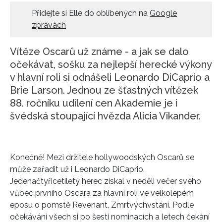
Přidejte si Elle do oblíbených na
Google
HOME
zprávách
Vítěze Oscarů už známe - a jak se dalo
očekávat, sošku za nejlepší herecké výkony
v hlavní roli si odnášeli Leonardo DiCaprio a
Brie Larson. Jednou ze šťastných vítězek
88. ročníku udílení cen Akademie je i
švédská stoupající hvězda Alicia Vikander.
Konečně! Mezi držitele hollywoodských Oscarů se
může zařadit už i Leonardo DiCaprio.
Jedenačtyřicetiletý herec získal v neděli večer svého
vůbec prvního Oscara za hlavní roli ve velkolepém
eposu o pomstě Revenant, Zmrtvýchvstání. Podle
očekávání všech si po šesti nominacích a letech čekání