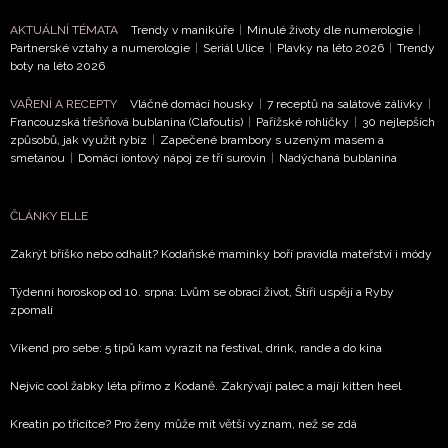
Vašimi údaji pracovat zejména k organizaci a
AKTUÁLNÍ TÉMATA
Trendy v manikúře
|
Minulé životy dle numerologie
|
vyhodnocení akce a zasílání novinek.
Partnerské vztahy a numerologie
|
Seriál Ulice
|
Plavky na léto 2026
|
Trendy
boty na léto 2026
Chcete navíc dostávat i další zajímavé a exkluzivní
informace od našich partnerů? Pokud souhlasíte se
VAŘENÍ A RECEPTY
Vláčné domácí housky
|
7 receptů na salátové zálivky
|
zpracováním údajů k tomuto účelu podle
Zásad ochrany
Francouzská třešňová bublanina (Clafoutis)
|
Pařížské rohlíčky
|
30 nejlepších
soukromí BurdaMedia Extra s.r.o.
, zaškrtněte toto pole.
způsobů, jak využít rybíz
|
Zapečené brambory s uzeným masem a
smetanou
|
Domácí iontový nápoj ze tří surovin
|
Nadýchaná bublanina
ČLÁNKY ELLE
Zakrýt bříško nebo odhalit? Kodaňské maminky boří pravidla mateřství i módy
Týdenní horoskop od 10. srpna: Lvům se obrací život, Štíři uspějí a Ryby
zpomalí
Víkend pro sebe: 5 tipů kam vyrazit na festival, drink, rande a do kina
Nejvíc cool žabky léta přímo z Kodaně. Zakrývají palec a mají kitten heel
Kreatin po třicítce? Pro ženy může mít větší význam, než se zdá