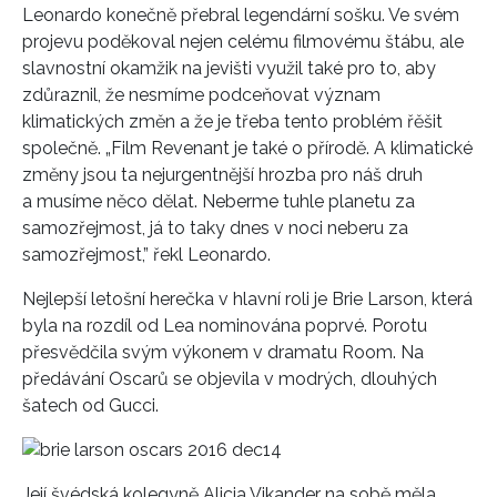
Leonardo konečně přebral legendární sošku. Ve svém
projevu poděkoval nejen celému filmovému štábu, ale
slavnostní okamžik na jevišti využil také pro to, aby
zdůraznil, že nesmíme podceňovat význam
klimatických změn a že je třeba tento problém řěšit
společně. „Film Revenant je také o přírodě. A klimatické
změny jsou ta nejurgentnější hrozba pro náš druh
a musíme něco dělat. Neberme tuhle planetu za
samozřejmost, já to taky dnes v noci neberu za
samozřejmost,” řekl Leonardo.
Nejlepší letošní herečka v hlavní roli je Brie Larson, která
byla na rozdíl od Lea nominována poprvé. Porotu
přesvědčila svým výkonem v dramatu Room. Na
předávání Oscarů se objevila v modrých, dlouhých
šatech od Gucci.
Její švédská kolegyně Alicia Vikander na sobě měla