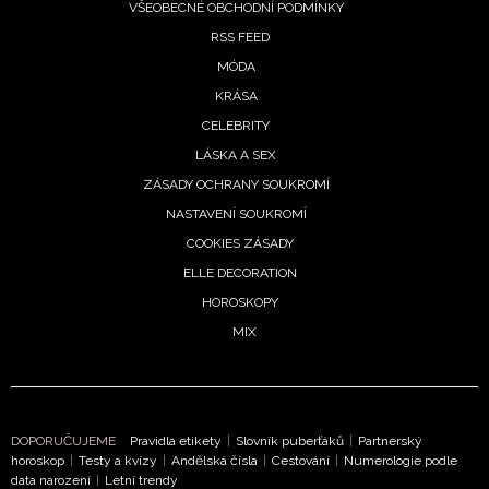
VŠEOBECNÉ OBCHODNÍ PODMÍNKY
RSS FEED
MÓDA
KRÁSA
CELEBRITY
LÁSKA A SEX
ZÁSADY OCHRANY SOUKROMÍ
NASTAVENÍ SOUKROMÍ
COOKIES ZÁSADY
ELLE DECORATION
NEWSLETTER
HOROSKOPY
MIX
ODESLAT
Přihlášením k newsletteru souhlasíte s
Obchodními
podmínkami společnosti BurdaMedia Extra s.r.o.
a
DOPORUČUJEME
Pravidla etikety
|
Slovník puberťáků
|
Partnerský
potvrzujete, že jste se seznámili se
Zásadami
horoskop
|
Testy a kvízy
|
Andělská čísla
|
Cestování
|
Numerologie podle
ochrany soukromí
- BurdaMedia Extra s.r.o. bude s
data narození
|
Letní trendy