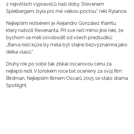
z největších vypravěčů naší doby, Stevenem
Spielbergem, byla pro mě velkou poctou,” řekl Rylance.
Nejlepším režisérem je Alejandro González Iñárritu,
který natočil Revenanta. Při své řeči mimo jiné řekl, že
bychom se měli osvobodit od všech předsudků:
„Barva něčí kůže by měla být stejně bezvýznamná jako
délka vlasů.”
Druhý rok po sobě tak získal oscarovou cenu za
nejlepší režii. V loňském roce bxl oceněný za svůj film
Birdman. Nejlepším filmem Oscarů 2015 se stalo drama
Spotlight.