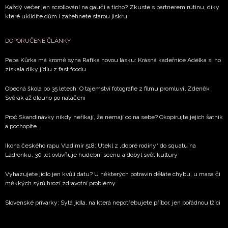
Každý večer jen scrollování na gauči a ticho? Zkuste s partnerem rutinu, díky
které uklidíte dům i zažehnete starou jiskru
DOPORUČENÉ ČLÁNKY
Pepa Kůrka má kromě syna Rafíka novou lásku: Krásná kadeřnice Adélka si ho
získala díky jídlu z fast foodu
Obecná škola po 35 letech: O tajemství fotografie z filmu promluvil Zdeněk
Svěrák až dlouho po natáčení
Proč Skandinávky nikdy neříkají, že nemají co na sebe? Okopírujte jejich šatník
a pochopíte...
Ikona českého rapu Vladimír 518: Utekl z „dobré rodiny“ do squatu na
Ladronku. 30 let ovlivňuje hudební scénu a dobyl svět kultury
Vyhazujete jídlo jen kvůli datu? U některých potravin děláte chybu, u masa či
měkkých sýrů hrozí zdravotní problémy
Slovenské prívarky: Sytá jídla, na která nepotřebujete příbor, jen pořádnou lžíci