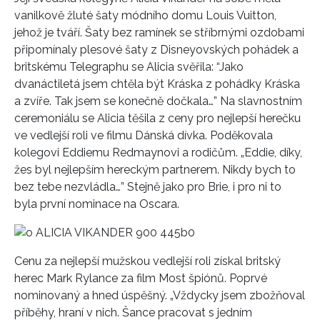
vanilkově žluté šaty módního domu Louis Vuitton,
jehož je tváří. Šaty bez ramínek se stříbrnými ozdobami
připomínaly plesové šaty z Disneyovských pohádek a
britskému Telegraphu se Alicia svěřila: “Jako
dvanáctiletá jsem chtěla být Kráska z pohádky Kráska
a zvíře. Tak jsem se konečně dočkala…” Na slavnostním
ceremoniálu se Alicia těšila z ceny pro nejlepší herečku
ve vedlejší roli ve filmu Dánská dívka. Poděkovala
kolegovi Eddiemu Redmaynovi a rodičům. „Eddie, díky,
žes byl nejlepším hereckým partnerem. Nikdy bych to
bez tebe nezvládla…” Stejně jako pro Brie, i pro ni to
byla první nominace na Oscara.
Cenu za nejlepší mužskou vedlejší roli získal britský
herec Mark Rylance za film Most špiónů. Poprvé
nominovaný a hned úspěšný. „Vždycky jsem zbožňoval
příběhy, hraní v nich. Šance pracovat s jedním