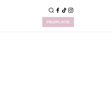
PŘEDPLATNÉ
VÍCE
Y
CELEBRITY
Novinky
Styl slavných
Rozhovory
ie