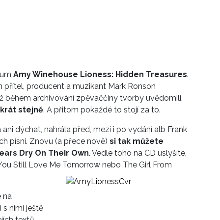
lbum
Amy Winehouse Lioness: Hidden Treasures
.
přítel, producent a muzikant Mark Ronson
ž během archivování zpěvaččiny tvorby uvědomili,
krát stejně
. A přitom pokaždé to stojí za to.
ni dýchat, nahrála před, mezi i po vydání alb Frank
ch písní. Znovu (a přece nově)
si tak můžete
ears Dry On Their Own
. Vedle toho na CD uslyšíte,
l You Still Love Me Tomorrow nebo The Girl From
 na
 s nimi ještě
jích textů,