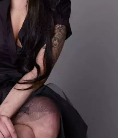
Přihlášením k newsletteru souhlasíte s
Obcho
společnosti BurdaMedia Extra s.r.o.
a potv
Zásadami ochrany soukromí
- BurdaMedia E
pracovat zejména k organizaci a vyhodnocení 
Chcete navíc dostávat i další zajímavé a exkluz
Pokud souhlasíte se zpracováním údajů k tom
soukromí BurdaMedia Extra s.r.o.
, zaškrtnět