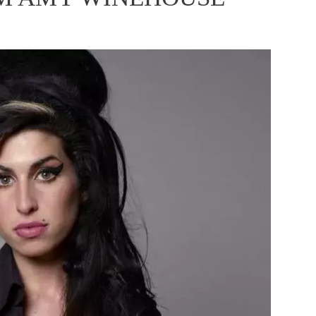
ÁSKA A SEX
ELLEPHORIA
ELLE STOR
ingles
y a on
ex
vatba
OME
NEWSLETTER