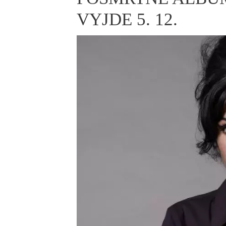
ELLE BEAUTY LOUNGE
L
VYJDE 5. 12.
S
V
S
S
ELLE DECORATION
H
INFORMACE
REDAKCE