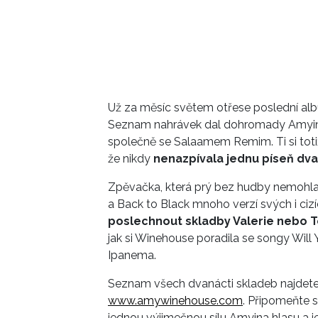
Už za měsíc světem otřese poslední a
Seznam nahrávek dal dohromady Amyin 
společně se Salaamem Remim. Ti si toti
že nikdy
nenazpívala jednu píseň dva
Zpěvačka, která prý bez hudby nemohla a
a Back to Black mnoho verzí svých i cizí
poslechnout skladby Valerie nebo T
jak si Winehouse poradila se songy Wil
Ipanema.
Seznam všech dvanácti skladeb najdete
www.amywinehouse.com
. Připomeňte si
jednou výjimečnou sílu Amyina hlasu a je