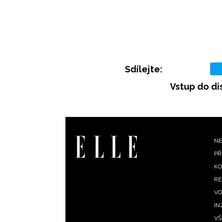
Sdílejte:
Vstup do di
F
NE
PŘ
m
KO
RE
VO
IN
VŠ