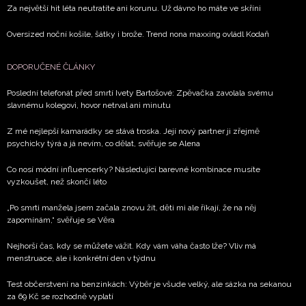
Za největší hit léta neutratíte ani korunu. Už dávno ho máte ve skříni
Oversized noční košile, šátky i brože. Trend nona maxxing ovládl Kodaň
DOPORUČENÉ ČLÁNKY
Poslední telefonát před smrtí Ivety Bartošové: Zpěvačka zavolala svému
slavnému kolegovi, hovor netrval ani minutu
Z mé nejlepší kamarádky se stává troska. Její nový partner ji zřejmě
psychicky týrá a já nevím, co dělat, svěřuje se Alena
Co nosí módní influencerky? Následující barevné kombinace musíte
vyzkoušet, než skončí léto
„Po smrti manžela jsem začala znovu žít, děti mi ale říkají, že na něj
zapomínám,“ svěřuje se Věra
Nejhorší čas, kdy se můžete vážit. Kdy vám váha často lže? Vliv má
menstruace, ale i konkrétní den v týdnu
Test občerstvení na benzinkách: Výběr je všude velký, ale sázka na sekanou
za 69 Kč se rozhodně vyplatí