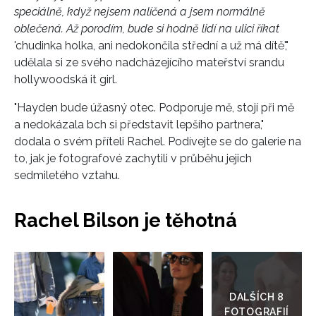
speciálně, když nejsem nalíčená a jsem normálně
oblečená. Až porodím, bude si hodně lidí na ulici říkat
'chudinka holka, ani nedokončila střední a už má dítě',"
udělala si ze svého nadcházejícího mateřství srandu
hollywoodská it girl.
"Hayden bude úžasný otec. Podporuje mě, stojí při mě
a nedokázala bch si představit lepšího partnera,"
dodala o svém příteli Rachel. Podívejte se do galerie na
to, jak je fotografové zachytili v průběhu jejich
sedmiletého vztahu.
Rachel Bilson je těhotná
Přejít
do
galerie