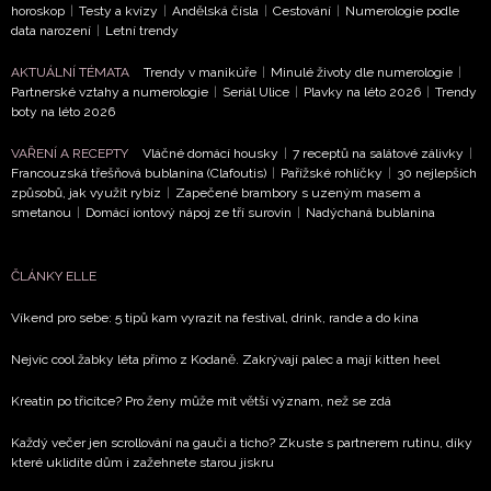
horoskop
|
Testy a kvízy
|
Andělská čísla
|
Cestování
|
Numerologie podle
data narození
|
Letní trendy
AKTUÁLNÍ TÉMATA
Trendy v manikúře
|
Minulé životy dle numerologie
|
NEWSLETTER
Partnerské vztahy a numerologie
|
Seriál Ulice
|
Plavky na léto 2026
|
Trendy
boty na léto 2026
ODESLAT
VAŘENÍ A RECEPTY
Vláčné domácí housky
|
7 receptů na salátové zálivky
|
Francouzská třešňová bublanina (Clafoutis)
|
Pařížské rohlíčky
|
30 nejlepších
Přihlášením k newsletteru souhlasíte s
Obchodními
způsobů, jak využít rybíz
|
Zapečené brambory s uzeným masem a
podmínkami společnosti BurdaMedia Extra s.r.o.
a
smetanou
|
Domácí iontový nápoj ze tří surovin
|
Nadýchaná bublanina
potvrzujete, že jste se seznámili se
Zásadami
ochrany soukromí
- BurdaMedia Extra s.r.o. bude s
ČLÁNKY ELLE
Vašimi údaji pracovat zejména k organizaci a
vyhodnocení akce a zasílání novinek.
Víkend pro sebe: 5 tipů kam vyrazit na festival, drink, rande a do kina
Chcete navíc dostávat i další zajímavé a exkluzivní
Nejvíc cool žabky léta přímo z Kodaně. Zakrývají palec a mají kitten heel
informace od našich partnerů? Pokud souhlasíte se
Kreatin po třicítce? Pro ženy může mít větší význam, než se zdá
zpracováním údajů k tomuto účelu podle
Zásad ochrany
soukromí BurdaMedia Extra s.r.o.
, zaškrtněte toto pole.
Každý večer jen scrollování na gauči a ticho? Zkuste s partnerem rutinu, díky
které uklidíte dům i zažehnete starou jiskru