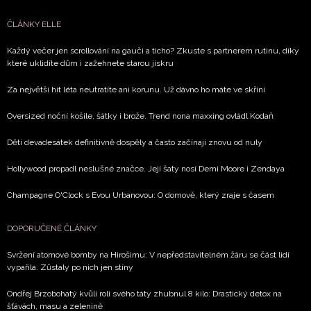
NEWSLETTER
ČLÁNKY ELLE
ODESLAT
Každý večer jen scrollování na gauči a ticho? Zkuste s partnerem rutinu, díky
které uklidíte dům i zažehnete starou jiskru
Přihlášením k newsletteru souhlasíte s
Obchodními
Za největší hit léta neutratíte ani korunu. Už dávno ho máte ve skříni
podmínkami společnosti BurdaMedia Extra s.r.o.
a
potvrzujete, že jste se seznámili se
Zásadami
Oversized noční košile, šátky i brože. Trend nona maxxing ovládl Kodaň
ochrany soukromí
- BurdaMedia Extra s.r.o. bude s
Děti devadesátek definitivně dospěly a často začínají znovu od nuly
Vašimi údaji pracovat zejména k organizaci a
vyhodnocení akce a zasílání novinek.
Hollywood propadl neslušné značce. Její šaty nosí Demi Moore i Zendaya
Chcete navíc dostávat i další zajímavé a exkluzivní
Champagne O'Clock s Evou Urbanovou: O domově, který zraje s časem
informace od našich partnerů? Pokud souhlasíte se
zpracováním údajů k tomuto účelu podle
Zásad ochrany
DOPORUČENÉ ČLÁNKY
soukromí BurdaMedia Extra s.r.o.
, zaškrtněte toto pole.
Svržení atomové bomby na Hirošimu: V nepředstavitelném žáru se část lidí
vypařila. Zůstaly po nich jen stíny
Ondřej Brzobohatý kvůli roli svého táty zhubnul 8 kilo: Drastický detox na
šťávách, masu a zelenině