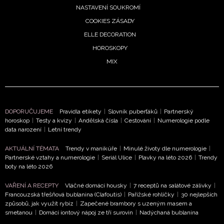
NASTAVENÍ SOUKROMÍ
COOKIES ZÁSADY
ELLE DECORATION
HOROSKOPY
MIX
DOPORUČUJEME
Pravidla etikety
|
Slovník puberťáků
|
Partnerský
horoskop
|
Testy a kvízy
|
Andělská čísla
|
Cestování
|
Numerologie podle
data narození
|
Letní trendy
AKTUÁLNÍ TÉMATA
Trendy v manikúře
|
Minulé životy dle numerologie
|
Partnerské vztahy a numerologie
|
Seriál Ulice
|
Plavky na léto 2026
|
Trendy
boty na léto 2026
VAŘENÍ A RECEPTY
Vláčné domácí housky
|
7 receptů na salátové zálivky
|
Francouzská třešňová bublanina (Clafoutis)
|
Pařížské rohlíčky
|
30 nejlepších
způsobů, jak využít rybíz
|
Zapečené brambory s uzeným masem a
smetanou
|
Domácí iontový nápoj ze tří surovin
|
Nadýchaná bublanina