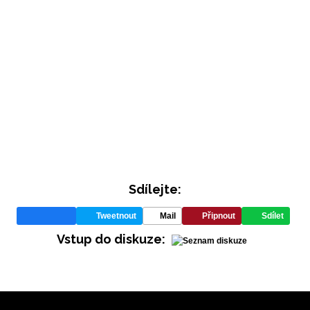
Sdílejte:
Tweetnout
Mail
Připnout
Sdílet
Vstup do diskuze: