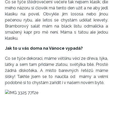
Co se týče štědrovečerní večeře tak nejsem klasik, dle
mého názoru si člověk má tento den užít a ne aby jedl
klasiku na povel. Obvykle jím lososa nebo jinou
pečenou rybu, ale letos se chystám udělat krevety.
Bramborový salát mám na black listu odmalička a
smažený kapr pro mě není. Máma s tátou ale jedou
klasiku.
Jak to u vás doma na Vánoce vypadá?
Co se týče dekorací, máme většinu věcí ze dřeva, lýka,
látky a sem tam přidáme zlatou, světýlka bílé. Prostě
žádná diskotéka. A místo barevných řetězů máme
šišky! Takhle jsem se to naučila od mámy a velmi
podobně si to chystám zařídit i v našem novém bytě.