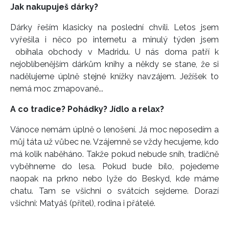
Jak nakupuješ dárky?
Dárky řeším klasicky na poslední chvíli. Letos jsem
vyřešila i něco po internetu a minulý týden jsem
obíhala obchody v Madridu. U nás doma patří k
nejoblíbenějším dárkům knihy a někdy se stane, že si
nadělujeme úplně stejné knížky navzájem. Ježíšek to
nemá moc zmapované...
A co tradice? Pohádky? Jídlo a relax?
Vánoce nemám úplně o lenošení. Já moc neposedím a
můj táta už vůbec ne. Vzájemně se vždy hecujeme, kdo
má kolik naběháno. Takže pokud nebude sníh, tradičně
vyběhneme do lesa. Pokud bude bílo, pojedeme
naopak na prkno nebo lyže do Beskyd, kde máme
chatu. Tam se všichni o svátcích sejdeme. Dorazí
všichni: Matyáš (přítel), rodina i přátelé.