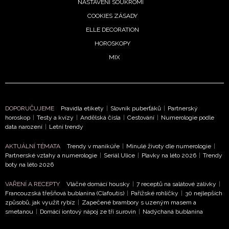
NASTAVENÍ SOUKROMÍ
podmínkami společnosti BurdaMedia Extra s.r.o.
a
COOKIES ZÁSADY
potvrzujete, že jste se seznámili se
Zásadami
ELLE DECORATION
ochrany soukromí
- BurdaMedia Extra s.r.o. bude s
HOROSKOPY
Vašimi údaji pracovat zejména k organizaci a
MIX
vyhodnocení akce a zasílání novinek.
Chcete navíc dostávat i další zajímavé a exkluzivní
informace od našich partnerů? Pokud souhlasíte se
zpracováním údajů k tomuto účelu podle
Zásad ochrany
DOPORUČUJEME
Pravidla etikety
|
Slovník puberťáků
|
Partnerský
soukromí BurdaMedia Extra s.r.o.
, zaškrtněte toto pole.
horoskop
|
Testy a kvízy
|
Andělská čísla
|
Cestování
|
Numerologie podle
data narození
|
Letní trendy
AKTUÁLNÍ TÉMATA
Trendy v manikúře
|
Minulé životy dle numerologie
|
Partnerské vztahy a numerologie
|
Seriál Ulice
|
Plavky na léto 2026
|
Trendy
boty na léto 2026
VAŘENÍ A RECEPTY
Vláčné domácí housky
|
7 receptů na salátové zálivky
|
Francouzská třešňová bublanina (Clafoutis)
|
Pařížské rohlíčky
|
30 nejlepších
způsobů, jak využít rybíz
|
Zapečené brambory s uzeným masem a
smetanou
|
Domácí iontový nápoj ze tří surovin
|
Nadýchaná bublanina