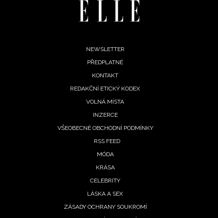
Footer
NEWSLETTER
PŘEDPLATNÉ
menu
KONTAKT
REDAKČNÍ ETICKÝ KODEX
VOLNÁ MÍSTA
INZERCE
VŠEOBECNÉ OBCHODNÍ PODMÍNKY
RSS FEED
MÓDA
NEWSLETTER
KRÁSA
CELEBRITY
ODESLAT
LÁSKA A SEX
ZÁSADY OCHRANY SOUKROMÍ
Přihlášením k newsletteru souhlasíte s
Obchodními