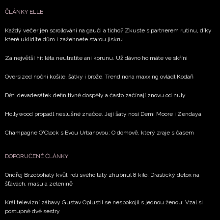
ČLÁNKY ELLE
Každý večer jen scrollování na gauči a ticho? Zkuste s partnerem rutinu, díky
které uklidíte dům i zažehnete starou jiskru
Za největší hit léta neutratíte ani korunu. Už dávno ho máte ve skříni
Oversized noční košile, šátky i brože. Trend nona maxxing ovládl Kodaň
Děti devadesátek definitivně dospěly a často začínají znovu od nuly
Hollywood propadl neslušné značce. Její šaty nosí Demi Moore i Zendaya
Champagne O'Clock s Evou Urbanovou: O domově, který zraje s časem
DOPORUČENÉ ČLÁNKY
Ondřej Brzobohatý kvůli roli svého táty zhubnul 8 kilo: Drastický detox na
šťávách, masu a zelenině
Král televizní zábavy Gustav Oplustil se nespokojil s jednou ženou: Vzal si
postupně dvě sestry