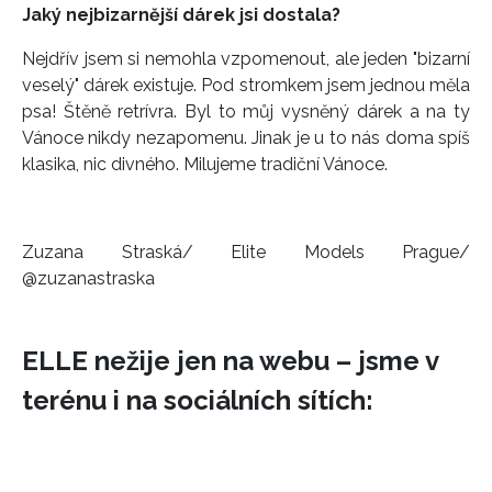
Jaký nejbizarnější dárek jsi dostala?
INFORMACE
Nejdřív jsem si nemohla vzpomenout, ale jeden "bizarní
veselý" dárek existuje. Pod stromkem jsem jednou měla
REDAKCE
psa! Štěně retrívra. Byl to můj vysněný dárek a na ty
Vánoce nikdy nezapomenu. Jinak je u to nás doma spíš
klasika, nic divného. Milujeme tradiční Vánoce.
Zuzana Straská/ Elite Models Prague/
@zuzanastraska
ELLE nežije jen na webu – jsme v
terénu i na sociálních sítích: