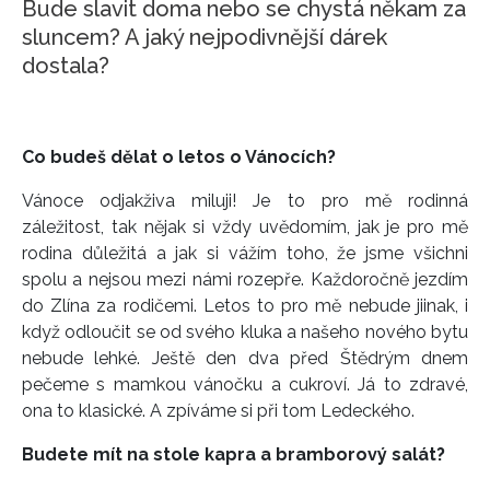
Bude slavit doma nebo se chystá někam za
sluncem? A jaký nejpodivnější dárek
dostala?
Co budeš dělat o letos o Vánocích?
Vánoce odjakživa miluji! Je to pro mě rodinná
záležitost, tak nějak si vždy uvědomím, jak je pro mě
rodina důležitá a jak si vážím toho, že jsme všichni
spolu a nejsou mezi námi rozepře. Každoročně jezdím
do Zlína za rodičemi. Letos to pro mě nebude jiinak, i
když odloučit se od svého kluka a našeho nového bytu
nebude lehké. Ještě den dva před Štědrým dnem
pečeme s mamkou vánočku a cukroví. Já to zdravé,
ona to klasické. A zpíváme si při tom Ledeckého.
Budete mít na stole kapra a bramborový salát?