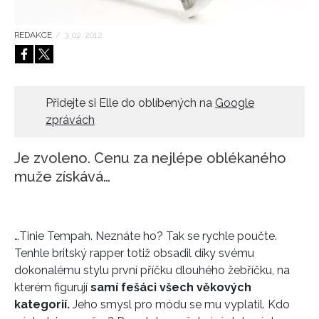
HOME
REDAKCE
/
3. 02. 2012
Přidejte si Elle do oblíbených na
Google
zprávách
Je zvoleno. Cenu za nejlépe oblékaného
muže získává…
…Tinie Tempah. Neznáte ho? Tak se rychle poučte.
Tenhle britský rapper totiž obsadil díky svému
dokonalému stylu první příčku dlouhého žebříčku, na
kterém figurují
samí fešáci všech věkových
kategorií.
Jeho smysl pro módu se mu vyplatil. Kdo