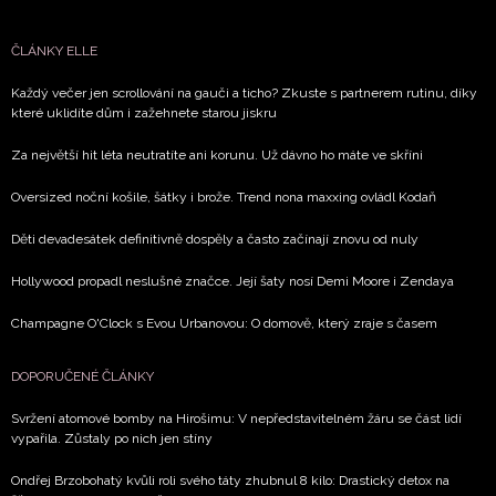
vyhodnocení akce a zasílání novinek.
ČLÁNKY ELLE
Chcete navíc dostávat i další zajímavé a exkluzivní
informace od našich partnerů? Pokud souhlasíte se
Každý večer jen scrollování na gauči a ticho? Zkuste s partnerem rutinu, díky
které uklidíte dům i zažehnete starou jiskru
zpracováním údajů k tomuto účelu podle
Zásad ochrany
soukromí BurdaMedia Extra s.r.o.
, zaškrtněte toto pole.
Za největší hit léta neutratíte ani korunu. Už dávno ho máte ve skříni
Oversized noční košile, šátky i brože. Trend nona maxxing ovládl Kodaň
Děti devadesátek definitivně dospěly a často začínají znovu od nuly
Hollywood propadl neslušné značce. Její šaty nosí Demi Moore i Zendaya
Champagne O'Clock s Evou Urbanovou: O domově, který zraje s časem
DOPORUČENÉ ČLÁNKY
Svržení atomové bomby na Hirošimu: V nepředstavitelném žáru se část lidí
vypařila. Zůstaly po nich jen stíny
Ondřej Brzobohatý kvůli roli svého táty zhubnul 8 kilo: Drastický detox na