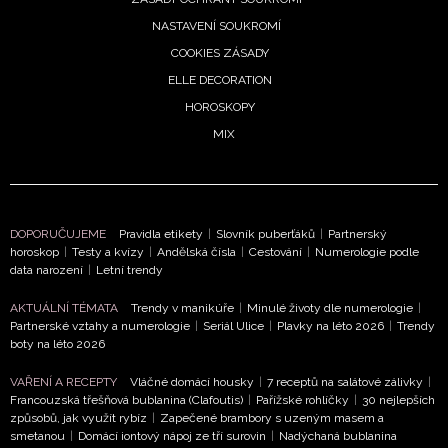
NASTAVENÍ SOUKROMÍ
COOKIES ZÁSADY
ELLE DECORATION
HOROSKOPY
MIX
DOPORUČUJEME
Pravidla etikety
|
Slovník puberťáků
|
Partnerský
NEWSLETTER
horoskop
|
Testy a kvízy
|
Andělská čísla
|
Cestování
|
Numerologie podle
data narození
|
Letní trendy
ODESLAT
AKTUÁLNÍ TÉMATA
Trendy v manikúře
|
Minulé životy dle numerologie
|
Partnerské vztahy a numerologie
|
Seriál Ulice
|
Plavky na léto 2026
|
Trendy
boty na léto 2026
Přihlášením k newsletteru souhlasíte s
Obchodními
podmínkami společnosti BurdaMedia Extra s.r.o.
a
VAŘENÍ A RECEPTY
Vláčné domácí housky
|
7 receptů na salátové zálivky
|
potvrzujete, že jste se seznámili se
Zásadami
Francouzská třešňová bublanina (Clafoutis)
|
Pařížské rohlíčky
|
30 nejlepších
způsobů, jak využít rybíz
|
Zapečené brambory s uzeným masem a
ochrany soukromí
- BurdaMedia Extra s.r.o. bude s
smetanou
|
Domácí iontový nápoj ze tří surovin
|
Nadýchaná bublanina
Vašimi údaji pracovat zejména k organizaci a