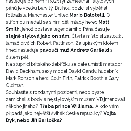
následuje po něm? Rozptyl zaměstnání stylových
pánů je vcelku barvitý. Druhou pozici si vyběhal
fotbalista Manchester United
Mario Balotelli.
O
stříbrnou medaili se s ním dělí mladý herec
Matt
Smith,
jehož postava legendárního Pána času je
stejně stylová jako on sám.
Čtvrté místo si zasloužil
lamač dívčích Robert Pattinson. Za upírským idolem
hned následuje
pavoučí muž Andrew Garfield
s
číslem pět.
Na stupnici britského žebříčku se dále umístil matador
David Beckham, sexy model David Gandy, hudebník
Mark Ronson a herci Colin Firth, Patrick Booth a Gary
Oldman.
Souhlasíte s rozdanými pozicemi, nebo byste
zamíchali s body a nejstylovějším mužem VB jmenovali
někoho jiného?
Třeba prince Williama
… A kdo vám
připadá jako největší švihák České republiky?
Vojta
Dyk, nebo Jiří Bartoška?