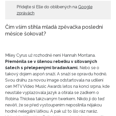
Přidejte si Elle do oblíbených na
Google
HOME
zprávách
Čím vším stihla mladá zpěvačka poslední
měsíce šokovat?
Miley Cyrus už rozhodně není Hannah Montana.
Přeměnila se v šílenou rebelku v síťovaných
šatech s přelepenými bradavkami.
Nebo se o
takový dojem aspoň snaží. A snaží se opravdu hodně.
Svou dráhu za novou image odstartovala na udílení
cen MTV Video Music Awards letos na konci srpna, kde
neustále vyplazovala jazyk a otírala se zadkem o
Robina Thickea takzvaným twerkem. Nikdo jí do teď
nevěří, že se před vystoupením neposilnila nějakou
hodně nelegální látkou. A pak už to šlo ráz naráz.