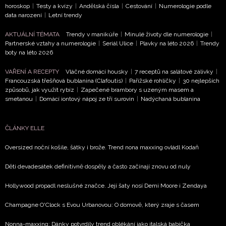
horoskop
|
Testy a kvízy
|
Andělská čísla
|
Cestování
|
Numerologie podle
data narození
|
Letní trendy
AKTUÁLNÍ TÉMATA
Trendy v manikúře
|
Minulé životy dle numerologie
|
Partnerské vztahy a numerologie
|
Seriál Ulice
|
Plavky na léto 2026
|
Trendy
boty na léto 2026
VAŘENÍ A RECEPTY
Vláčné domácí housky
|
7 receptů na salátové zálivky
|
Francouzská třešňová bublanina (Clafoutis)
|
Pařížské rohlíčky
|
30 nejlepších
způsobů, jak využít rybíz
|
Zapečené brambory s uzeným masem a
smetanou
|
Domácí iontový nápoj ze tří surovin
|
Nadýchaná bublanina
ČLÁNKY ELLE
Oversized noční košile, šátky i brože. Trend nona maxxing ovládl Kodaň
Děti devadesátek definitivně dospěly a často začínají znovu od nuly
Hollywood propadl neslušné značce. Její šaty nosí Demi Moore i Zendaya
Champagne O'Clock s Evou Urbanovou: O domově, který zraje s časem
Nonna-maxxing: Dánky potvrdily trend oblékání jako italská babička