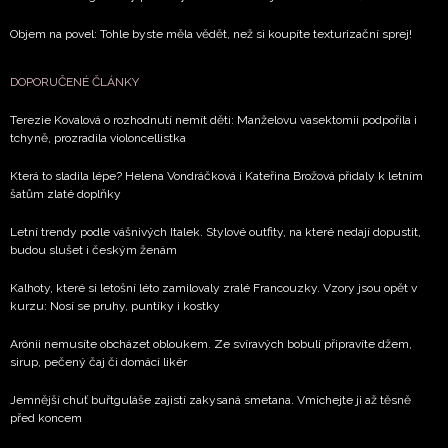
Objem na povel: Tohle byste měla vědět, než si koupíte texturizační sprej!
DOPORUČENÉ ČLÁNKY
Terezie Kovalová o rozhodnutí nemít děti: Manželovu vasektomii podpořila i
tchyně, prozradila violoncellistka
Která to sladila lépe? Helena Vondráčková i Kateřina Brožová přidaly k letním
šatům zlaté doplňky
Letní trendy podle vášnivých Italek. Stylové outfity, na které nedají dopustit,
budou slušet i českým ženám
Kalhoty, které si letošní léto zamilovaly zralé Francouzky. Vzory jsou opět v
kurzu: Nosí se pruhy, puntíky i kostky
Arónii nemusíte obcházet obloukem. Ze svíravých bobulí připravíte džem,
sirup, pečený čaj či domácí likér
Jemnější chuť buřtguláše zajistí zakysaná smetana. Vmíchejte ji až těsně
před koncem