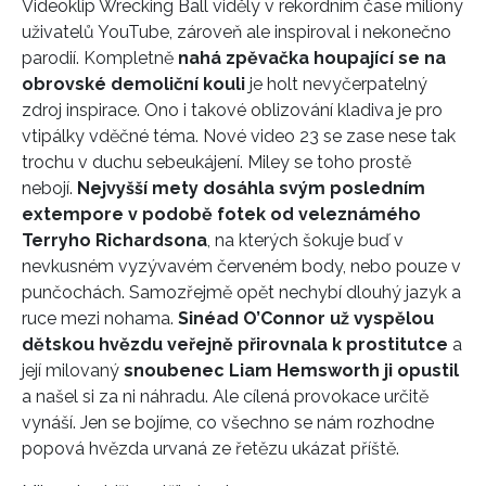
Videoklip Wrecking Ball viděly v rekordním čase miliony
uživatelů YouTube, zároveň ale inspiroval i nekonečno
parodií. Kompletně
nahá zpěvačka houpající se na
obrovské demoliční kouli
je holt nevyčerpatelný
zdroj inspirace. Ono i takové oblizování kladiva je pro
vtipálky vděčné téma. Nové video 23 se zase nese tak
trochu v duchu sebeukájení. Miley se toho prostě
nebojí.
Nejvyšší mety dosáhla svým posledním
extempore v podobě fotek od veleznámého
Terryho Richardsona
, na kterých šokuje buď v
nevkusném vyzývavém červeném body, nebo pouze v
punčochách. Samozřejmě opět nechybí dlouhý jazyk a
ruce mezi nohama.
Sinéad O’Connor už vyspělou
dětskou hvězdu veřejně přirovnala k prostitutce
a
její milovaný
snoubenec Liam Hemsworth ji opustil
a našel si za ni náhradu. Ale cílená provokace určitě
vynáší. Jen se bojíme, co všechno se nám rozhodne
popová hvězda urvaná ze řetězu ukázat příště.