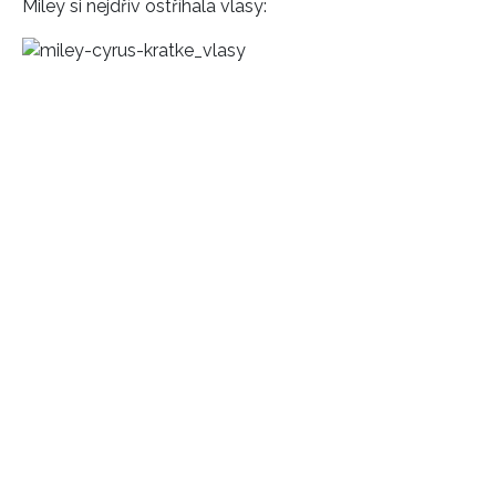
Miley si nejdřív ostříhala vlasy: