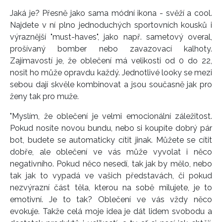
Jaká je? Přesně jako sama módní ikona - svěží a cool.
Najdete v ní plno jednoduchých sportovních kousků i
výraznější "must-haves", jako např. sametový overal,
prošívaný bomber nebo zavazovací kalhoty.
Zajímavostí je, že oblečení má velikosti od 0 do 22,
nosit ho může opravdu každý. Jednotlivé looky se mezi
sebou dají skvěle kombinovat a jsou současně jak pro
ženy tak pro muže.
"Myslím, že oblečení je velmi emocionální záležitost.
Pokud nosíte novou bundu, nebo si koupíte dobrý pár
bot, budete se automaticky cítit jinak. Můžete se cítit
dobře, ale oblečení ve vás může vyvolat i něco
negativního. Pokud něco nesedí, tak jak by mělo, nebo
tak jak to vypadá ve vašich představách, či pokud
nezvýrazní část těla, kterou na sobě milujete, je to
emotivní. Je to tak? Oblečení ve vás vždy něco
evokuje. Takže celá moje idea je dát lidem svobodu a