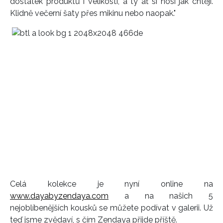
dostatek produktů i velikostí, a ty ať si nosí jak chtějí.
Klidně večerní šaty přes mikinu nebo naopak."
Celá kolekce je nyní online na
www.dayabyzendaya.com
a na našich 5
nejoblíbenějších kousků se můžete podívat v galerii. Už
teď jsme zvědaví, s čím Zendaya přijde příště.