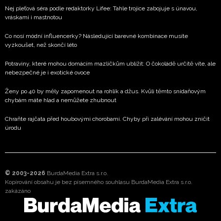
Nej pleťová séra podle redaktorky Lifee: Tahle trojice zabojuje s únavou,
vráskami i mastnotou
Co nosí módní influencerky? Následující barevné kombinace musíte
vyzkoušet, než skončí léto
Potraviny, které mohou domácím mazlíčkům ublížit: O čokoládě určitě víte, ale
nebezpečné je i exotické ovoce
Ženy po 40 by měly zapomenout na rohlík a džus. Kvůli těmto snídaňovým
chybám máte hlad a nemůžete zhubnout
Chraňte rajčata před houbovými chorobami. Chyby při zalévání mohou zničit
úrodu
© 2003-2026
BurdaMedia Extra s.r.o.
Kopírování obsahu je bez písemného souhlasu BurdaMedia Extra s.r.o.
zakázáno