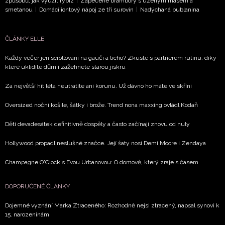
způsobů, jak využít rybíz
|
Zapečené brambory s uzeným masem a
zpracováním údajů k tomuto účelu podle
Zásad ochrany
smetanou
|
Domácí iontový nápoj ze tří surovin
|
Nadýchaná bublanina
soukromí BurdaMedia Extra s.r.o.
, zaškrtněte toto pole.
ČLÁNKY ELLE
Každý večer jen scrollování na gauči a ticho? Zkuste s partnerem rutinu, díky
které uklidíte dům i zažehnete starou jiskru
Za největší hit léta neutratíte ani korunu. Už dávno ho máte ve skříni
Oversized noční košile, šátky i brože. Trend nona maxxing ovládl Kodaň
Děti devadesátek definitivně dospěly a často začínají znovu od nuly
Hollywood propadl neslušné značce. Její šaty nosí Demi Moore i Zendaya
Champagne O'Clock s Evou Urbanovou: O domově, který zraje s časem
DOPORUČENÉ ČLÁNKY
Dojemné vyznání Marka Ztraceného: Rozhodně nejsi ztracený, napsal synovi k
15. narozeninám