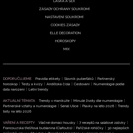
LÁSKA A SEX
ZÁSADY OCHRANY SOUKROMÍ
NASTAVENÍ SOUKROMÍ
COOKIES ZÁSADY
ELLE DECORATION
HOROSKOPY
NEWSLETTER
MIX
ODESLAT
Přihlášením k newsletteru souhlasíte s
Obchodními
DOPORUČUJEME
Pravidla etikety
|
Slovník puberťáků
|
Partnerský
horoskop
|
Testy a kvízy
|
Andělská čísla
|
Cestování
|
Numerologie podle
podmínkami společnosti BurdaMedia Extra s.r.o.
a
data narození
|
Letní trendy
potvrzujete, že jste se seznámili se
Zásadami
ochrany soukromí
- BurdaMedia Extra s.r.o. bude s
AKTUÁLNÍ TÉMATA
Trendy v manikúře
|
Minulé životy dle numerologie
|
Vašimi údaji pracovat zejména k organizaci a
Partnerské vztahy a numerologie
|
Seriál Ulice
|
Plavky na léto 2026
|
Trendy
boty na léto 2026
vyhodnocení akce a zasílání novinek.
VAŘENÍ A RECEPTY
Vláčné domácí housky
|
7 receptů na salátové zálivky
|
Chcete navíc dostávat i další zajímavé a exkluzivní
Francouzská třešňová bublanina (Clafoutis)
|
Pařížské rohlíčky
|
30 nejlepších
informace od našich partnerů? Pokud souhlasíte se