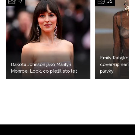
Emily Ratajkowsk
Dakota Johnson jako Marilyn
cover-up není j
Monroe: Look, co přežil sto let
plavky