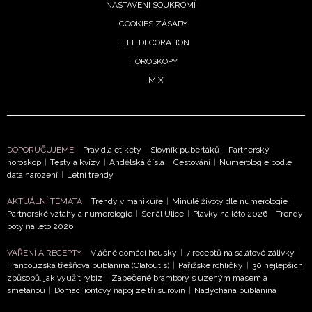
NASTAVENÍ SOUKROMÍ
COOKIES ZÁSADY
ELLE DECORATION
HOROSKOPY
MIX
DOPORUČUJEME
Pravidla etikety
|
Slovník puberťáků
|
Partnerský
horoskop
|
Testy a kvízy
|
Andělská čísla
|
Cestování
|
Numerologie podle
data narození
|
Letní trendy
AKTUÁLNÍ TÉMATA
Trendy v manikúře
|
Minulé životy dle numerologie
|
Partnerské vztahy a numerologie
|
Seriál Ulice
|
Plavky na léto 2026
|
Trendy
boty na léto 2026
VAŘENÍ A RECEPTY
Vláčné domácí housky
|
7 receptů na salátové zálivky
|
Francouzská třešňová bublanina (Clafoutis)
|
Pařížské rohlíčky
|
30 nejlepších
způsobů, jak využít rybíz
|
Zapečené brambory s uzeným masem a
smetanou
|
Domácí iontový nápoj ze tří surovin
|
Nadýchaná bublanina