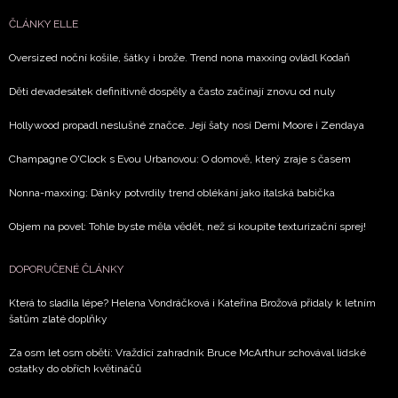
ČLÁNKY ELLE
Oversized noční košile, šátky i brože. Trend nona maxxing ovládl Kodaň
Děti devadesátek definitivně dospěly a často začínají znovu od nuly
Hollywood propadl neslušné značce. Její šaty nosí Demi Moore i Zendaya
Champagne O'Clock s Evou Urbanovou: O domově, který zraje s časem
Nonna-maxxing: Dánky potvrdily trend oblékání jako italská babička
Objem na povel: Tohle byste měla vědět, než si koupíte texturizační sprej!
DOPORUČENÉ ČLÁNKY
Která to sladila lépe? Helena Vondráčková i Kateřina Brožová přidaly k letním
šatům zlaté doplňky
Za osm let osm obětí: Vraždící zahradník Bruce McArthur schovával lidské
ostatky do obřích květináčů