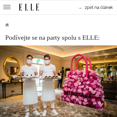
měsíce
Street
→
zpět na článek
Kulturní
style
Péče
tipy
Sluneční
Přejít
o
Módní
Dekor
tělo
Partnerský
k
MÓDA
přehlídky
ELLE.CZ
a
Cestování
hlavnímu
Čínský
KRÁSA
pleť
Podívejte se na party spolu s ELLE:
obsahu
Technologie
Keltský
Novinky
LIFESTYLE
Empowerment
Indiánský
Styl
HOROSKOPY
Numerologie
Singles
slavných
Vy a
CELEBRITY
Rozhovory
on
ELLE BEAUTY LOUNGE
Sex
LÁSKA A SEX
Svatba
ELLEPHORIA
ELLE STORIES
ELLE WOMEN AWARDS
ELLE DECORATION