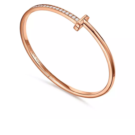
NEWSLETTER
ODESLAT
Přihlášením k newsletteru souhlasíte s
Obchodními
podmínkami společnosti BurdaMedia Extra s.r.o.
a
potvrzujete, že jste se seznámili se
Zásadami
ochrany soukromí
- BurdaMedia Extra s.r.o. bude s
Vašimi údaji pracovat zejména k organizaci a
vyhodnocení akce a zasílání novinek.