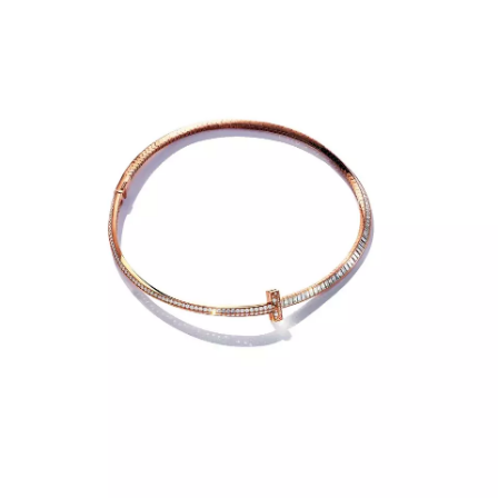
Chcete navíc dostávat i další zajímavé a exkluzivní
informace od našich partnerů? Pokud souhlasíte se
zpracováním údajů k tomuto účelu podle
Zásad ochrany
soukromí BurdaMedia Extra s.r.o.
, zaškrtněte toto pole.