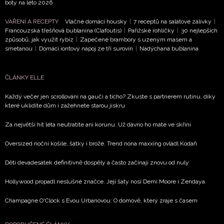
boty na léto 2026
VAŘENÍ A RECEPTY
Vláčné domácí housky
|
7 receptů na salátové zálivky
|
Francouzská třešňová bublanina (Clafoutis)
|
Pařížské rohlíčky
|
30 nejlepších
způsobů, jak využít rybíz
|
Zapečené brambory s uzeným masem a
smetanou
|
Domácí iontový nápoj ze tří surovin
|
Nadýchaná bublanina
ČLÁNKY ELLE
Každý večer jen scrollování na gauči a ticho? Zkuste s partnerem rutinu, díky
které uklidíte dům i zažehnete starou jiskru
Za největší hit léta neutratíte ani korunu. Už dávno ho máte ve skříni
Oversized noční košile, šátky i brože. Trend nona maxxing ovládl Kodaň
Děti devadesátek definitivně dospěly a často začínají znovu od nuly
Hollywood propadl neslušné značce. Její šaty nosí Demi Moore i Zendaya
Champagne O'Clock s Evou Urbanovou: O domově, který zraje s časem