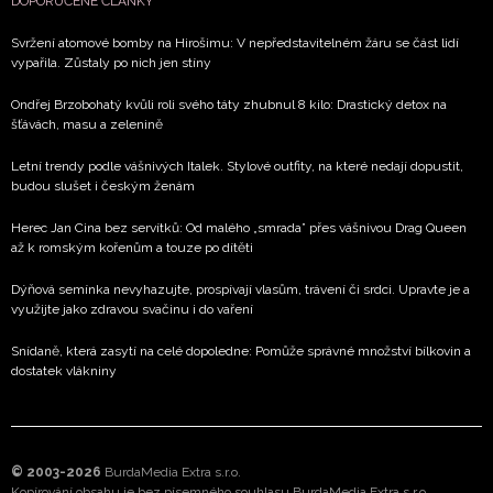
DOPORUČENÉ ČLÁNKY
Svržení atomové bomby na Hirošimu: V nepředstavitelném žáru se část lidí
vypařila. Zůstaly po nich jen stíny
Ondřej Brzobohatý kvůli roli svého táty zhubnul 8 kilo: Drastický detox na
šťávách, masu a zelenině
Letní trendy podle vášnivých Italek. Stylové outfity, na které nedají dopustit,
budou slušet i českým ženám
Herec Jan Cina bez servítků: Od malého „smrada” přes vášnivou Drag Queen
až k romským kořenům a touze po dítěti
Dýňová semínka nevyhazujte, prospívají vlasům, trávení či srdci. Upravte je a
využijte jako zdravou svačinu i do vaření
Snídaně, která zasytí na celé dopoledne: Pomůže správné množství bílkovin a
dostatek vlákniny
© 2003-2026
BurdaMedia Extra s.r.o.
Kopírování obsahu je bez písemného souhlasu BurdaMedia Extra s.r.o.