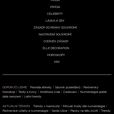
KRÁSA
CELEBRITY
LÁSKA A SEX
ZÁSADY OCHRANY SOUKROMÍ
NASTAVENÍ SOUKROMÍ
COOKIES ZÁSADY
ELLE DECORATION
HOROSKOPY
MIX
DOPORUČUJEME
Pravidla etikety
|
Slovník puberťáků
|
Partnerský
horoskop
|
Testy a kvízy
|
Andělská čísla
|
Cestování
|
Numerologie podle
data narození
|
Letní trendy
AKTUÁLNÍ TÉMATA
Trendy v manikúře
|
Minulé životy dle numerologie
|
Partnerské vztahy a numerologie
|
Seriál Ulice
|
Plavky na léto 2026
|
Trendy