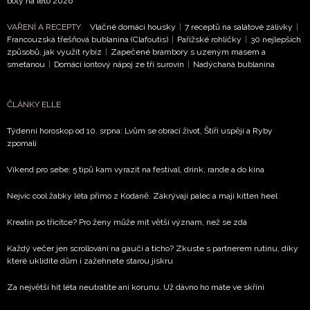
boty na léto 2026
Přihlášením k newsletteru souhlasíte s
Obchodními
podmínkami společnosti BurdaMedia Extra s.r.o.
a
VAŘENÍ A RECEPTY
Vláčné domácí housky
|
7 receptů na salátové zálivky
|
potvrzujete, že jste se seznámili se
Zásadami
Francouzská třešňová bublanina (Clafoutis)
|
Pařížské rohlíčky
|
30 nejlepších
způsobů, jak využít rybíz
|
Zapečené brambory s uzeným masem a
ochrany soukromí
- BurdaMedia Extra s.r.o. bude s
smetanou
|
Domácí iontový nápoj ze tří surovin
|
Nadýchaná bublanina
Vašimi údaji pracovat zejména k organizaci a
vyhodnocení akce a zasílání novinek.
ČLÁNKY ELLE
Chcete navíc dostávat i další zajímavé a exkluzivní
informace od našich partnerů? Pokud souhlasíte se
Týdenní horoskop od 10. srpna: Lvům se obrací život, Štíři uspějí a Ryby
zpomalí
zpracováním údajů k tomuto účelu podle
Zásad ochrany
soukromí BurdaMedia Extra s.r.o.
, zaškrtněte toto pole.
Víkend pro sebe: 5 tipů kam vyrazit na festival, drink, rande a do kina
Nejvíc cool žabky léta přímo z Kodaně. Zakrývají palec a mají kitten heel
Kreatin po třicítce? Pro ženy může mít větší význam, než se zdá
Každý večer jen scrollování na gauči a ticho? Zkuste s partnerem rutinu, díky
které uklidíte dům i zažehnete starou jiskru
Za největší hit léta neutratíte ani korunu. Už dávno ho máte ve skříni