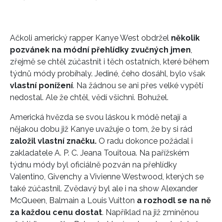
Ačkoli americký rapper Kanye West obdržel
několik
pozvánek na módní přehlídky zvučných jmen
,
zřejmě se chtěl zúčastnit i těch ostatních, které během
týdnů módy probíhaly. Jediné, čeho dosáhl, bylo však
vlastní ponížení
. Na žádnou se ani přes velké vypětí
nedostal. Ale že chtěl, vědí všichni. Bohužel.
Americká hvězda se svou láskou k módě netají a
nějakou dobu již Kanye uvažuje o tom, že by si rád
založil vlastní značku.
O radu dokonce požádal i
zakladatele A. P. C. Jeana Touitoua. Na pařížském
týdnu módy byl oficiálně pozván na přehlídky
Valentino, Givenchy a Vivienne Westwood, kterých se
také zúčastnil. Zvědavý byl ale i na show Alexander
McQueen, Balmain a Louis Vuitton
a rozhodl se na ně
za každou cenu dostat
. Například na již zmíněnou