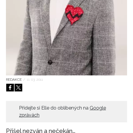
HOME
REDAKCE
/
11. 03. 2011
Přidejte si Elle do oblíbených na
Google
zprávách
Přišel nezván a nečekán…