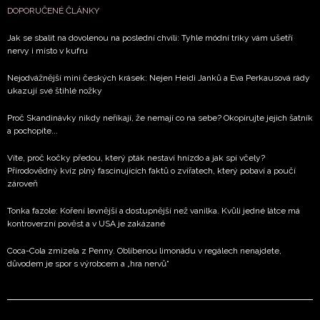
DOPORUČENÉ ČLÁNKY
Jak se sbalit na dovolenou na poslední chvíli: Tyhle módní triky vám ušetří
nervy i místo v kufru
Nejodvážnější mini českých krásek: Nejen Heidi Janků a Eva Perkausová rády
ukazují své štíhlé nožky
Proč Skandinávky nikdy neříkají, že nemají co na sebe? Okopírujte jejich šatník
a pochopíte...
Víte, proč kočky předou, který pták nestaví hnízdo a jak spí včely?
Přírodovědný kvíz plný fascinujících faktů o zvířatech, který pobaví a poučí
zároveň
Tonka fazole: Koření levnější a dostupnější než vanilka. Kvůli jedné látce má
kontroverzní pověst a v USA je zakázané
Coca-Cola zmizela z Penny. Oblíbenou limonádu v regálech nenajdete,
důvodem je spor s výrobcem a „hra nervů“