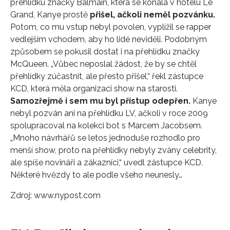
přehlídku značky Balmain, která se konala v hotelu Le
Grand, Kanye prostě
přišel, ačkoli neměl pozvánku.
Potom, co mu vstup nebyl povolen, vyplížil se rapper
vedlejším vchodem, aby ho lidé neviděli. Podobným
způsobem se pokusil dostat i na přehlídku značky
McQueen. „Vůbec neposlal žádost, že by se chtěl
přehlídky zúčastnit, ale přesto přišel,“ řekl zástupce
KCD, která měla organizaci show na starosti.
Samozřejmě i sem mu byl přístup odepřen.
Kanye
nebyl pozván ani na přehlídku LV, ačkoli v roce 2009
spolupracoval na kolekci bot s Marcem Jacobsem.
„Mnoho návrhářů se letos jednoduše rozhodlo pro
menší show, proto na přehlídky nebyly zvány celebrity,
ale spíše novináři a zákazníci,“ uvedl zástupce KCD.
Některé hvězdy to ale podle všeho neunesly…
Zdroj: www.nypost.com