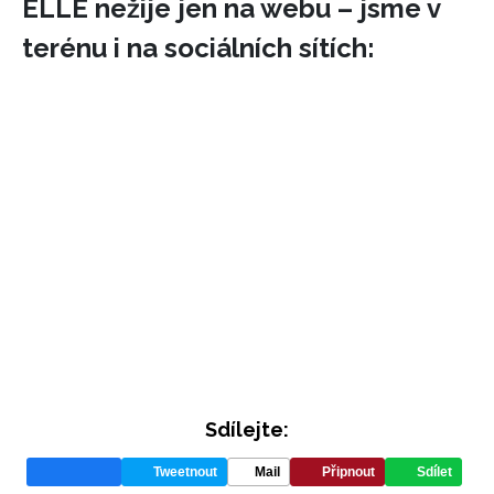
ELLE nežije jen na webu – jsme v
terénu i na sociálních sítích:
INFORMACE
REDAKCE
Sdílejte:
Tweetnout
Mail
Připnout
Sdílet