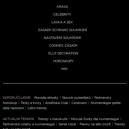
KRÁSA
CELEBRITY
LÁSKA A SEX
ZÁSADY OCHRANY SOUKROMÍ
NASTAVENÍ SOUKROMÍ
COOKIES ZÁSADY
ELLE DECORATION
HOROSKOPY
MIX
DOPORUČUJEME
Pravidla etikety
|
Slovník puberťáků
|
Partnerský
NEWSLETTER
horoskop
|
Testy a kvízy
|
Andělská čísla
|
Cestování
|
Numerologie podle
data narození
|
Letní trendy
ODESLAT
AKTUÁLNÍ TÉMATA
Trendy v manikúře
|
Minulé životy dle numerologie
|
Partnerské vztahy a numerologie
|
Seriál Ulice
|
Plavky na léto 2026
|
Trendy