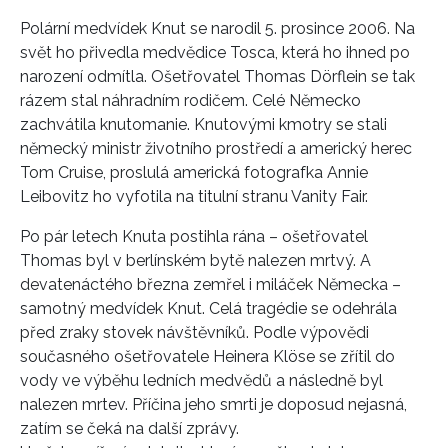
Polární medvídek Knut se narodil 5. prosince 2006. Na
svět ho přivedla medvědice Tosca, která ho ihned po
narození odmítla. Ošetřovatel Thomas Dörflein se tak
rázem stal náhradním rodičem. Celé Německo
zachvátila knutomanie. Knutovými kmotry se stali
německý ministr životního prostředí a americký herec
Tom Cruise, proslulá americká fotografka Annie
Leibovitz ho vyfotila na titulní stranu Vanity Fair.
Po pár letech Knuta postihla rána – ošetřovatel
Thomas byl v berlínském bytě nalezen mrtvý. A
devatenáctého března zemřel i miláček Německa –
samotný medvídek Knut. Celá tragédie se odehrála
před zraky stovek návštěvníků. Podle výpovědi
současného ošetřovatele Heinera Klöse se zřítil do
vody ve výběhu ledních medvědů a následně byl
nalezen mrtev. Příčina jeho smrti je doposud nejasná,
zatím se čeká na další zprávy.