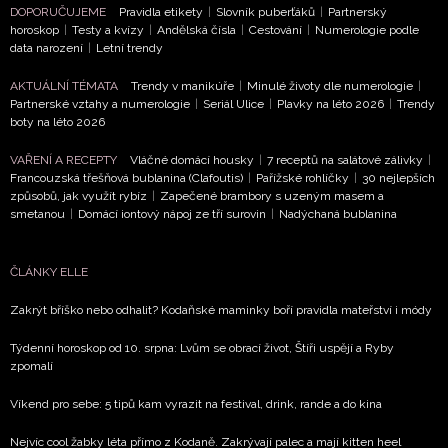
DOPORUČUJEME
Pravidla etikety
|
Slovník puberťáků
|
Partnerský
horoskop
|
Testy a kvízy
|
Andělská čísla
|
Cestování
|
Numerologie podle
data narození
|
Letní trendy
AKTUÁLNÍ TÉMATA
Trendy v manikúře
|
Minulé životy dle numerologie
|
NEWSLETTER
Partnerské vztahy a numerologie
|
Seriál Ulice
|
Plavky na léto 2026
|
Trendy
boty na léto 2026
ODESLAT
VAŘENÍ A RECEPTY
Vláčné domácí housky
|
7 receptů na salátové zálivky
|
Francouzská třešňová bublanina (Clafoutis)
|
Pařížské rohlíčky
|
30 nejlepších
Přihlášením k newsletteru souhlasíte s
Obchodními
způsobů, jak využít rybíz
|
Zapečené brambory s uzeným masem a
smetanou
|
Domácí iontový nápoj ze tří surovin
|
Nadýchaná bublanina
podmínkami společnosti BurdaMedia Extra s.r.o.
a
potvrzujete, že jste se seznámili se
Zásadami
ochrany soukromí
- BurdaMedia Extra s.r.o. bude s
ČLÁNKY ELLE
Vašimi údaji pracovat zejména k organizaci a
Zakrýt bříško nebo odhalit? Kodaňské maminky boří pravidla mateřství i módy
vyhodnocení akce a zasílání novinek.
Týdenní horoskop od 10. srpna: Lvům se obrací život, Štíři uspějí a Ryby
Chcete navíc dostávat i další zajímavé a exkluzivní
zpomalí
informace od našich partnerů? Pokud souhlasíte se
zpracováním údajů k tomuto účelu podle
Zásad ochrany
Víkend pro sebe: 5 tipů kam vyrazit na festival, drink, rande a do kina
soukromí BurdaMedia Extra s.r.o.
, zaškrtněte toto pole.
Nejvíc cool žabky léta přímo z Kodaně. Zakrývají palec a mají kitten heel