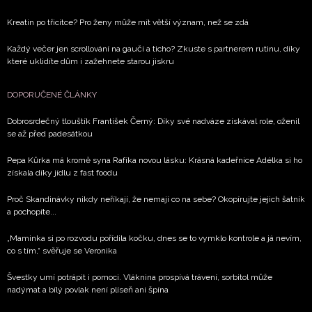
Kreatin po třicítce? Pro ženy může mít větší význam, než se zdá
Každý večer jen scrollování na gauči a ticho? Zkuste s partnerem rutinu, díky
které uklidíte dům i zažehnete starou jiskru
DOPORUČENÉ ČLÁNKY
Dobrosrdečný tlouštík František Černý: Díky své nadváze získával role, oženil
se až před padesátkou
Pepa Kůrka má kromě syna Rafíka novou lásku: Krásná kadeřnice Adélka si ho
získala díky jídlu z fast foodu
Proč Skandinávky nikdy neříkají, že nemají co na sebe? Okopírujte jejich šatník
a pochopíte...
„Maminka si po rozvodu pořídila kočku, dnes se to vymklo kontrole a já nevím,
co s tím,“ svěřuje se Veronika
Švestky umí potrápit i pomoci. Vláknina prospívá trávení, sorbitol může
nadýmat a bílý povlak není plíseň ani špína