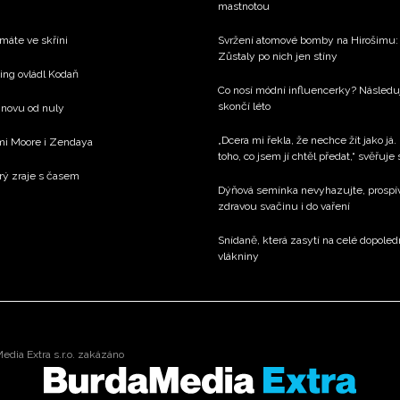
mastnotou
 máte ve skříni
Svržení atomové bomby na Hirošimu: V
Zůstaly po nich jen stíny
xing ovládl Kodaň
Co nosí módní influencerky? Následu
skončí léto
 znovu od nuly
„Dcera mi řekla, že nechce žít jako já.
emi Moore i Zendaya
toho, co jsem jí chtěl předat,“ svěřuje
rý zraje s časem
Dýňová semínka nevyhazujte, prospívaj
zdravou svačinu i do vaření
Snídaně, která zasytí na celé dopole
vlákniny
dia Extra s.r.o. zakázáno