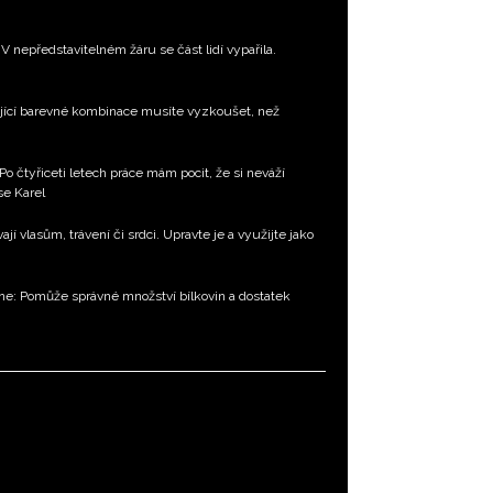
 nepředstavitelném žáru se část lidí vypařila.
jící barevné kombinace musíte vyzkoušet, než
 Po čtyřiceti letech práce mám pocit, že si neváží
 se Karel
í vlasům, trávení či srdci. Upravte je a využijte jako
dne: Pomůže správné množství bílkovin a dostatek