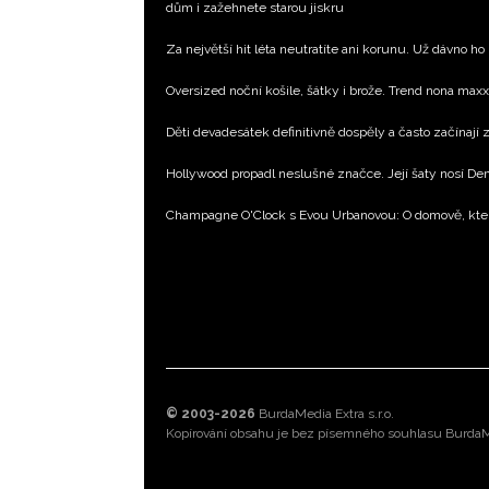
dům i zažehnete starou jiskru
Za největší hit léta neutratíte ani korunu. Už dávno ho
Oversized noční košile, šátky i brože. Trend nona max
Děti devadesátek definitivně dospěly a často začínají
Hollywood propadl neslušné značce. Její šaty nosí D
Champagne O'Clock s Evou Urbanovou: O domově, kte
© 2003-2026
BurdaMedia Extra s.r.o.
Kopírování obsahu je bez písemného souhlasu BurdaMe