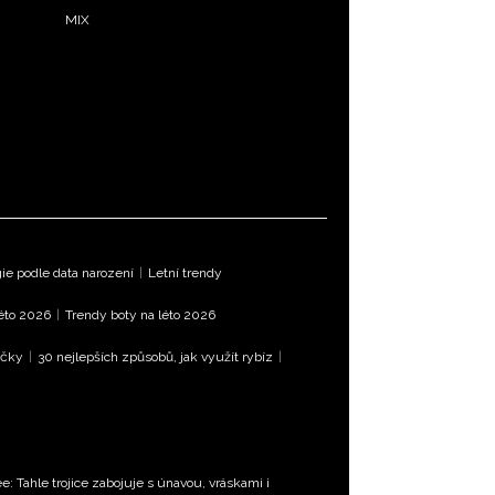
MIX
e podle data narození
|
Letní trendy
léto 2026
|
Trendy boty na léto 2026
íčky
|
30 nejlepších způsobů, jak využít rybíz
|
e: Tahle trojice zabojuje s únavou, vráskami i