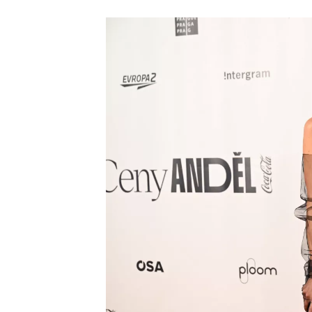
červeného
koberce
cen
Anděl
2026: