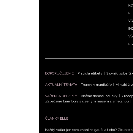
m
KO
RE
VO
IN
VŠ
RS
DOPORUČUJEME
Pravidla etikety
|
Slovník puberťá
AKTUÁLNÍ TÉMATA
Trendy v manikúře
|
Minulé živ
VAŘENÍ A RECEPTY
Vláčné domácí housky
|
7 recep
Zapečené brambory s uzeným masem a smetanou
|
ČLÁNKY ELLE
Každý večer jen scrollování na gauči a ticho? Zkuste s