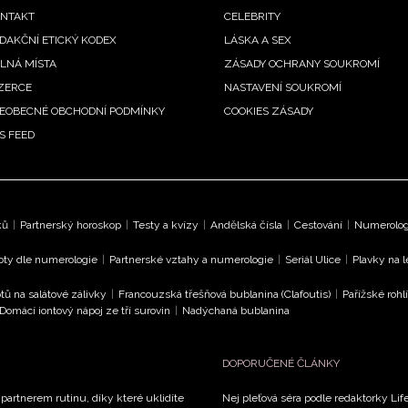
enu
NTAKT
CELEBRITY
DAKČNÍ ETICKÝ KODEX
LÁSKA A SEX
LNÁ MÍSTA
ZÁSADY OCHRANY SOUKROMÍ
ZERCE
NASTAVENÍ SOUKROMÍ
EOBECNÉ OBCHODNÍ PODMÍNKY
COOKIES ZÁSADY
S FEED
ků
|
Partnerský horoskop
|
Testy a kvízy
|
Andělská čísla
|
Cestování
|
Numerologi
oty dle numerologie
|
Partnerské vztahy a numerologie
|
Seriál Ulice
|
Plavky na 
tů na salátové zálivky
|
Francouzská třešňová bublanina (Clafoutis)
|
Pařížské rohl
Domácí iontový nápoj ze tří surovin
|
Nadýchaná bublanina
DOPORUČENÉ ČLÁNKY
 partnerem rutinu, díky které uklidíte
Nej pleťová séra podle redaktorky Life