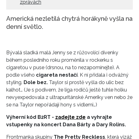
zprávách
Americká nezletilá chytrá horákyně vyšla na
denní světlo.
Bývalá sladká malá Jenny se z růžovolící dívenky
během posledního roku proměnila v rockerku s
cigaretou v puse (drsnou, na to nezapomínejte). A
podle všeho
cigareta nestačí
. K ní přidala i odvážný
styling.
Dole bez.
Taylor si prostě vyšla do ulic bez
kalhot… (Je s podivem, že liga rodičů ještě tuhle holku
nevyexpedovala z ultrapuritánské Ameriky ven nebo že
se na Taylor nepořádají hony s vidlemi…)
Výherní kód B2RT -
zadejte zde
a vyhrajte
vstupenky na koncert Dana Bárty a Dary Rolins.
Frontmanka skupiny
The Pretty Reckless
, která vizáž