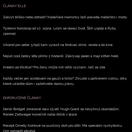
vyhodnocení akce a zasílání novinek.
ČLÁNKY ELLE
Chcete navíc dostávat i další zajímavé a exkluzivní
Zakrýt bříško nebo odhalit? Kodaňské maminky boří pravidla mateřství i módy
informace od našich partnerů? Pokud souhlasíte se
Týdenní horoskop od 10. srpna: Lvům se obrací život, Štíři uspějí a Ryby
zpracováním údajů k tomuto účelu podle
Zásad ochrany
zpomalí
soukromí BurdaMedia Extra s.r.o.
, zaškrtněte toto pole.
Víkend pro sebe: 5 tipů kam vyrazit na festival, drink, rande a do kina
Nejvíc cool žabky léta přímo z Kodaně. Zakrývají palec a mají kitten heel
Kreatin po třicítce? Pro ženy může mít větší význam, než se zdá
Každý večer jen scrollování na gauči a ticho? Zkuste s partnerem rutinu, díky
které uklidíte dům i zažehnete starou jiskru
DOPORUČENÉ ČLÁNKY
Deník Bridget Jonesové slaví 25 let: Hugh Grant se nevyhnul skandálům,
Renée Zellweger konečně našla štěstí v lásce
Recept Ornelly Koktové na punčový dort pro děti: Má speciální vychytávku,
čím nahradit alkohol