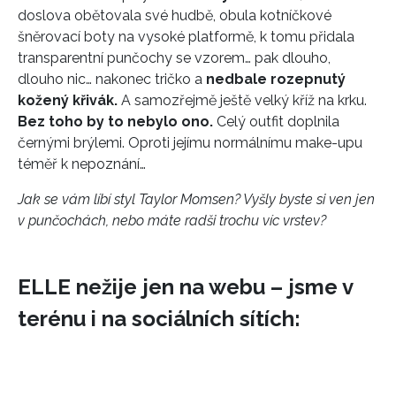
doslova obětovala své hudbě, obula kotníčkové
šněrovací boty na vysoké platformě, k tomu přidala
transparentní punčochy se vzorem… pak dlouho,
dlouho nic… nakonec tričko a
nedbale rozepnutý
kožený křivák.
A samozřejmě ještě velký kříž na krku.
Bez toho by to nebylo ono.
Celý outfit doplnila
černými brýlemi. Oproti jejímu normálnímu make-upu
téměř k nepoznání…
Jak se vám líbí styl Taylor Momsen? Vyšly byste si ven jen
v punčochách, nebo máte radši trochu víc vrstev?
ELLE nežije jen na webu – jsme v
terénu i na sociálních sítích: