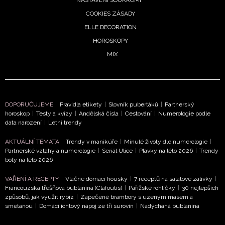
NASTAVENÍ SOUKROMÍ
COOKIES ZÁSADY
ELLE DECORATION
HOROSKOPY
MIX
DOPORUČUJEME
Pravidla etikety
|
Slovník puberťáků
|
Partnerský
horoskop
|
Testy a kvízy
|
Andělská čísla
|
Cestování
|
Numerologie podle
NEWSLETTER
data narození
|
Letní trendy
AKTUÁLNÍ TÉMATA
Trendy v manikúře
|
Minulé životy dle numerologie
|
ODESLAT
Partnerské vztahy a numerologie
|
Seriál Ulice
|
Plavky na léto 2026
|
Trendy
boty na léto 2026
Přihlášením k newsletteru souhlasíte s
Obchodními
VAŘENÍ A RECEPTY
Vláčné domácí housky
|
7 receptů na salátové zálivky
|
podmínkami společnosti BurdaMedia Extra s.r.o.
a
Francouzská třešňová bublanina (Clafoutis)
|
Pařížské rohlíčky
|
30 nejlepších
potvrzujete, že jste se seznámili se
Zásadami
způsobů, jak využít rybíz
|
Zapečené brambory s uzeným masem a
smetanou
|
Domácí iontový nápoj ze tří surovin
|
Nadýchaná bublanina
ochrany soukromí
- BurdaMedia Extra s.r.o. bude s
Vašimi údaji pracovat zejména k organizaci a