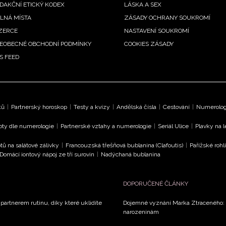
DAKČNÍ ETICKÝ KODEX
LÁSKA A SEX
LNÁ MÍSTA
ZÁSADY OCHRANY SOUKROMÍ
ZERCE
NASTAVENÍ SOUKROMÍ
EOBECNÉ OBCHODNÍ PODMÍNKY
COOKIES ZÁSADY
S FEED
ků
|
Partnerský horoskop
|
Testy a kvízy
|
Andělská čísla
|
Cestování
|
Numerologi
oty dle numerologie
|
Partnerské vztahy a numerologie
|
Seriál Ulice
|
Plavky na 
tů na salátové zálivky
|
Francouzská třešňová bublanina (Clafoutis)
|
Pařížské rohl
Domácí iontový nápoj ze tří surovin
|
Nadýchaná bublanina
DOPORUČENÉ ČLÁNKY
 partnerem rutinu, díky které uklidíte
Dojemné vyznání Marka Ztraceného: R
narozeninám