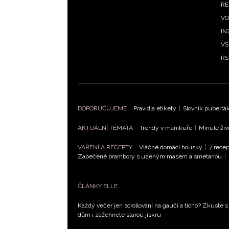
RE
VO
IN
VŠ
RS
DOPORUČUJEME
Pravidla etikety
|
Slovník puberťá
AKTUÁLNÍ TÉMATA
Trendy v manikúře
|
Minulé živ
VAŘENÍ A RECEPTY
Vláčné domácí housky
|
7 recep
Zapečené brambory s uzeným masem a smetanou
|
ČLÁNKY ELLE
Každý večer jen scrollování na gauči a ticho? Zkuste s
dům i zažehnete starou jiskru