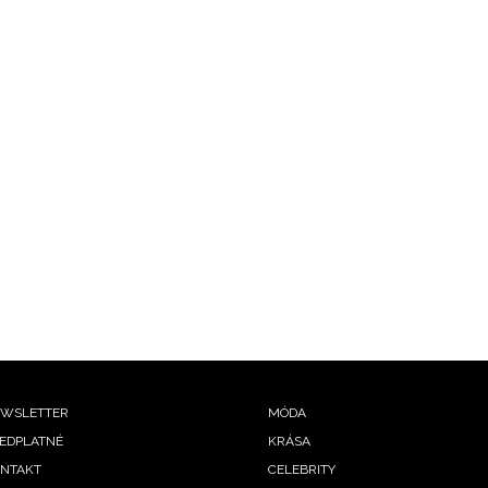
ooter
WSLETTER
MÓDA
EDPLATNÉ
KRÁSA
enu
NTAKT
CELEBRITY