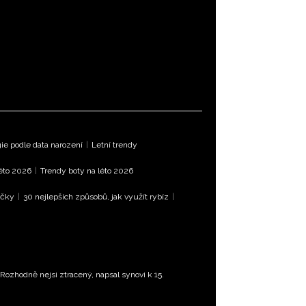
e podle data narození
|
Letní trendy
léto 2026
|
Trendy boty na léto 2026
íčky
|
30 nejlepších způsobů, jak využít rybíz
|
ozhodně nejsi ztracený, napsal synovi k 15.