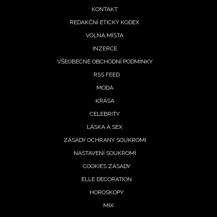
menu
KONTAKT
REDAKČNÍ ETICKÝ KODEX
VOLNÁ MÍSTA
INZERCE
VŠEOBECNÉ OBCHODNÍ PODMÍNKY
NEWSLETTER
RSS FEED
MÓDA
ODESLAT
KRÁSA
CELEBRITY
Přihlášením k newsletteru souhlasíte s
Obchodními
LÁSKA A SEX
podmínkami společnosti BurdaMedia Extra s.r.o.
a
ZÁSADY OCHRANY SOUKROMÍ
potvrzujete, že jste se seznámili se
Zásadami
NASTAVENÍ SOUKROMÍ
ochrany soukromí
- BurdaMedia Extra s.r.o. bude s
Vašimi údaji pracovat zejména k organizaci a
COOKIES ZÁSADY
vyhodnocení akce a zasílání novinek.
ELLE DECORATION
HOROSKOPY
Chcete navíc dostávat i další zajímavé a exkluzivní
MIX
informace od našich partnerů? Pokud souhlasíte se