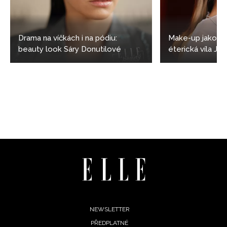
Drama na víčkách i na pódiu:
Make-up jako z 
beauty look Sáry Donutilové
éterická víla Ja
Footer
NEWSLETTER
PŘEDPLATNÉ