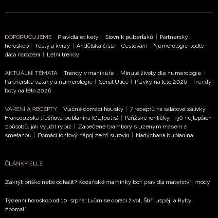
zpracováním údajů k tomuto účelu podle
Zásad ochrany
soukromí BurdaMedia Extra s.r.o.
, zaškrtněte toto pole.
DOPORUČUJEME
Pravidla etikety
|
Slovník puberťáků
|
Partnerský
horoskop
|
Testy a kvízy
|
Andělská čísla
|
Cestování
|
Numerologie podle
data narození
|
Letní trendy
AKTUÁLNÍ TÉMATA
Trendy v manikúře
|
Minulé životy dle numerologie
|
Partnerské vztahy a numerologie
|
Seriál Ulice
|
Plavky na léto 2026
|
Trendy
boty na léto 2026
VAŘENÍ A RECEPTY
Vláčné domácí housky
|
7 receptů na salátové zálivky
|
Francouzská třešňová bublanina (Clafoutis)
|
Pařížské rohlíčky
|
30 nejlepších
způsobů, jak využít rybíz
|
Zapečené brambory s uzeným masem a
smetanou
|
Domácí iontový nápoj ze tří surovin
|
Nadýchaná bublanina
ČLÁNKY ELLE
Zakrýt bříško nebo odhalit? Kodaňské maminky boří pravidla mateřství i módy
Týdenní horoskop od 10. srpna: Lvům se obrací život, Štíři uspějí a Ryby
zpomalí