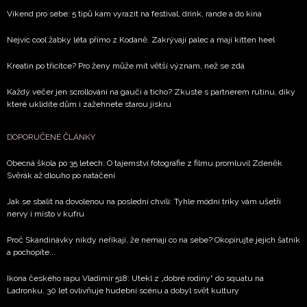
Víkend pro sebe: 5 tipů kam vyrazit na festival, drink, rande a do kina
Nejvíc cool žabky léta přímo z Kodaně. Zakrývají palec a mají kitten heel
Kreatin po třicítce? Pro ženy může mít větší význam, než se zdá
Každý večer jen scrollování na gauči a ticho? Zkuste s partnerem rutinu, díky
které uklidíte dům i zažehnete starou jiskru
DOPORUČENÉ ČLÁNKY
Obecná škola po 35 letech: O tajemství fotografie z filmu promluvil Zdeněk
Svěrák až dlouho po natáčení
Jak se sbalit na dovolenou na poslední chvíli: Tyhle módní triky vám ušetří
nervy i místo v kufru
Proč Skandinávky nikdy neříkají, že nemají co na sebe? Okopírujte jejich šatník
a pochopíte...
Ikona českého rapu Vladimír 518: Utekl z „dobré rodiny“ do squatu na
Ladronku. 30 let ovlivňuje hudební scénu a dobyl svět kultury