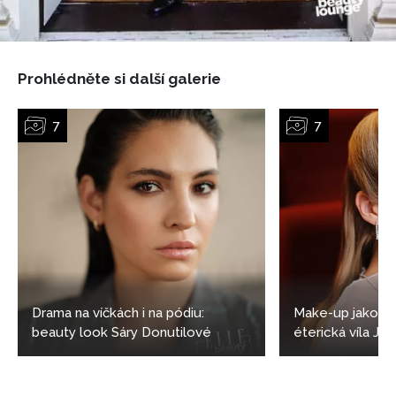
Prohlédněte si další galerie
Drama na víčkách i na pódiu:
Make-up jako z 
beauty look Sáry Donutilové
éterická víla Ja