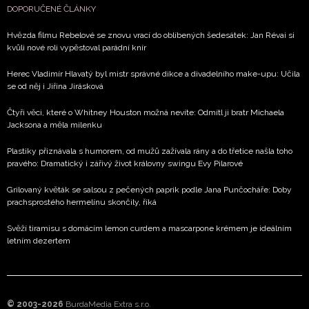
DOPORUČENÉ ČLÁNKY
Hvězda filmu Rebelové se znovu vrací do oblíbených šedesátek: Jan Révai si
kvůli nové roli vypěstoval parádní knír
Herec Vladimír Hlavatý byl mistr správné dikce a divadelního make-upu: Učila
se od něj i Jiřina Jirásková
Čtyři věci, které o Whitney Houston možná nevíte: Odmítl ji bratr Michaela
Jacksona a měla milenku
Plastiky přiznávala s humorem, od mužů zažívala rány a do třetice našla toho
pravého: Dramatický i zářivý život královny swingu Evy Pilarové
Grilovaný květák se salsou z pečených paprik podle Jana Punčocháře: Doby
prachsprostého hermelínu skončily, říká
Svěží tiramisu s domácím lemon curdem a mascarpone krémem je ideálním
letním dezertem
© 2003-2026
BurdaMedia Extra s.r.o.