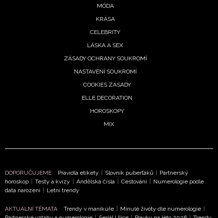
vyhodnocení akce a zasílání novinek.
MÓDA
KRÁSA
Chcete navíc dostávat i další zajímavé a exkluzivní
informace od našich partnerů? Pokud souhlasíte se
CELEBRITY
zpracováním údajů k tomuto účelu podle
Zásad ochrany
LÁSKA A SEX
soukromí BurdaMedia Extra s.r.o.
, zaškrtněte toto pole.
ZÁSADY OCHRANY SOUKROMÍ
NASTAVENÍ SOUKROMÍ
COOKIES ZÁSADY
ELLE DECORATION
HOROSKOPY
MIX
DOPORUČUJEME
Pravidla etikety
|
Slovník puberťáků
|
Partnerský
horoskop
|
Testy a kvízy
|
Andělská čísla
|
Cestování
|
Numerologie podle
data narození
|
Letní trendy
AKTUÁLNÍ TÉMATA
Trendy v manikúře
|
Minulé životy dle numerologie
|
Partnerské vztahy a numerologie
|
Seriál Ulice
|
Plavky na léto 2026
|
Trendy