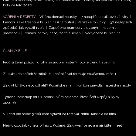
boty na léto 2026
VAŘENÍ A RECEPTY
Vláčné domácí housky
|
7 receptů na salátové zálivky
|
Francouzská třešňová bublanina (Clafoutis)
|
Pařížské rohlíčky
|
30 nejlepších
způsobů, jak využít rybíz
|
Zapečené brambory s uzeným masem a
smetanou
|
Domácí iontový nápoj ze tří surovin
|
Nadýchaná bublanina
ČLÁNKY ELLE
Proč si ženy pořizují druhý zásnubní prsten? Toto je trend travel ring
Z klubu do našich šatníků: Jak noční život formuje současnou módu
Zakrýt bříško nebo odhalit? Kodaňské maminky boří pravidla mateřství i módy
Týdenní horoskop od 10. srpna: Lvům se obrací život, Štíři uspějí a Ryby
zpomalí
Víkend pro sebe: 5 tipů kam vyrazit na festival, drink, rande a do kina
Nejvíc cool žabky léta přímo z Kodaně. Zakrývají palec a mají kitten heel