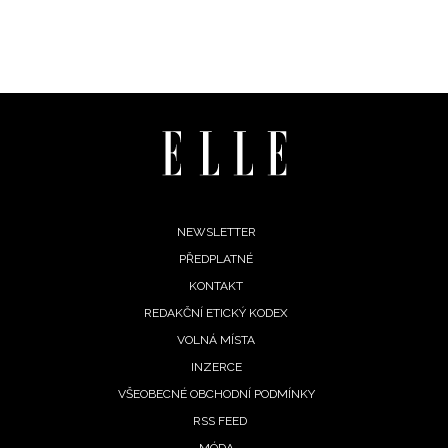
podmínkami společnosti BurdaMedia Extra s.r.o.
a
potvrzujete, že jste se seznámili se
Zásadami
ochrany soukromí
- BurdaMedia Extra s.r.o. bude s
Vašimi údaji pracovat zejména k organizaci a
vyhodnocení akce a zasílání novinek.
Chcete navíc dostávat i další zajímavé a exkluzivní
informace od našich partnerů? Pokud souhlasíte se
zpracováním údajů k tomuto účelu podle
Zásad ochrany
soukromí BurdaMedia Extra s.r.o.
, zaškrtněte toto pole.
Footer
NEWSLETTER
PŘEDPLATNÉ
menu
KONTAKT
REDAKČNÍ ETICKÝ KODEX
VOLNÁ MÍSTA
INZERCE
VŠEOBECNÉ OBCHODNÍ PODMÍNKY
RSS FEED
MÓDA