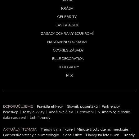
KRÁSA
CELEBRITY
LÁSKA A SEX
ZÁSADY OCHRANY SOUKROMÍ
NASTAVENÍ SOUKROMÍ
COOKIES ZÁSADY
ELLE DECORATION
HOROSKOPY
MIX
DOPORUČUJEME
Pravidla etikety
|
Slovník puberťáků
|
Partnerský
horoskop
|
Testy a kvízy
|
Andělská čísla
|
Cestování
|
Numerologie podle
data narození
|
Letní trendy
AKTUÁLNÍ TÉMATA
Trendy v manikúře
|
Minulé životy dle numerologie
|
Partnerské vztahy a numerologie
|
Seriál Ulice
|
Plavky na léto 2026
|
Trendy