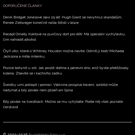
DOPORUČENÉ ČLÁNKY
Deník Bridget Jonesové slaví 25 let: Hugh Grant se nevyhnul skandálům,
Renée Zellweger konečně našla štěstí v lásce
Recept Ornelly Koktové na punčový dort pro děti: Má speciální vychytávku,
čím nahradit alkohol
Čtyři věci, které o Whitney Houston možná nevíte: Odmítl ji bratr Michaela
Jacksona a měla milenku
Pozice bohyně u zdi: Jak posílit stehna a pánevní dno, aniž byste přetěžovaly
kolena. Zbavíte se i kachního zadku
Švestky umí potrápit i pomoci. Vláknina prospívá trávení, sorbitol může
nadýmat a bílý povlak není plíseň ani špína
Bílý povlak na švestkách: Možná se mu vyhýbáte. Podle něj však poznáte
čerstvost
© 2003-2026
BurdaMedia Extra s.r.o.