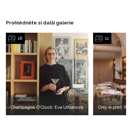
Prohlédněte si další galerie
NEWSLETTER
Champagne O’Clock: Eva Urbanová
Only in print: Ml
ODESLAT
Přihlášením k newsletteru souhlasíte s
Obchodními