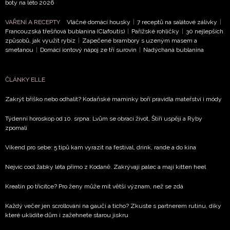
boty na léto 2026
VAŘENÍ A RECEPTY
Vláčné domácí housky
|
7 receptů na salátové zálivky
|
Francouzská třešňová bublanina (Clafoutis)
|
Pařížské rohlíčky
|
30 nejlepších
způsobů, jak využít rybíz
|
Zapečené brambory s uzeným masem a
smetanou
|
Domácí iontový nápoj ze tří surovin
|
Nadýchaná bublanina
ČLÁNKY ELLE
Zakrýt bříško nebo odhalit? Kodaňské maminky boří pravidla mateřství i módy
Týdenní horoskop od 10. srpna: Lvům se obrací život, Štíři uspějí a Ryby
zpomalí
Víkend pro sebe: 5 tipů kam vyrazit na festival, drink, rande a do kina
Nejvíc cool žabky léta přímo z Kodaně. Zakrývají palec a mají kitten heel
Kreatin po třicítce? Pro ženy může mít větší význam, než se zdá
Každý večer jen scrollování na gauči a ticho? Zkuste s partnerem rutinu, díky
které uklidíte dům i zažehnete starou jiskru