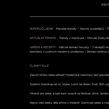
RSS 
DOPORUČUJEME
Pravidla etikety
|
Slovník puberťáků
|
P
AKTUÁLNÍ TÉMATA
Trendy v manikúře
|
Minulé životy d
VAŘENÍ A RECEPTY
Vláčné domácí housky
|
7 receptů na
brambory s uzeným masem a smetanou
|
Domácí iontový n
ČLÁNKY ELLE
Zakrýt bříško nebo odhalit? Kodaňské maminky boří pravidl
Týdenní horoskop od 10. srpna: Lvům se obrací život, Štíři u
Víkend pro sebe: 5 tipů kam vyrazit na festival, drink, rande 
Nejvíc cool žabky léta přímo z Kodaně. Zakrývají palec a maj