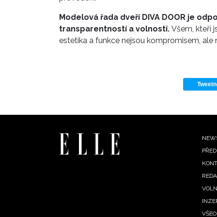
Modelová řada dveří DIVA DOOR je odpov
transparentností a volností.
Všem, kteří j
estetika a funkce nejsou kompromisem, ale 
Tweetn
Fo
NEW
PŘED
me
KONT
REDA
VOLN
INZE
VŠEO