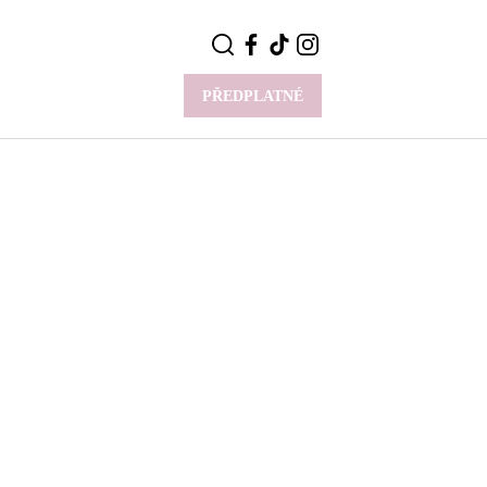
PŘEDPLATNÉ
VÍCE
Y
CELEBRITY
Novinky
Styl slavných
Rozhovory
ie