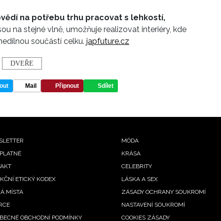
ědí na potřebu trhu pracovat s lehkostí,
sou na stejné vlně, umožňuje realizovat interiéry, kde
nedílnou součástí celku.
japfuture.cz
DVEŘE
out
Mail
Připnout
Sdílet
oter
SLETTER
MÓDA
PLATNÉ
KRÁSA
nu
AKT
CELEBRITY
KČNÍ ETICKÝ KODEX
LÁSKA A SEX
Á MÍSTA
ZÁSADY OCHRANY SOUKROMÍ
RCE
NASTAVENÍ SOUKROMÍ
BECNÉ OBCHODNÍ PODMÍNKY
COOKIES ZÁSADY