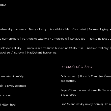
FEED
artnerský horoskop
|
Testy a kvízy
|
Andělská čísla
|
Cestování
|
Numerologie pod
le numerologie
|
Partnerské vztahy a numerologie
|
Seriál Ulice
|
Plavky na léto 2
 salátové zálivky
|
Francouzská třešňová bublanina (Clafoutis)
|
Pařížské rohlíčky
ápoj ze tří surovin
|
Nadýchaná bublanina
DOPORUČENÉ ČLÁNKY
a mateřství i módy
Dobrosrdečný tlouštík František Černý
padesátkou
spějí a Ryby zpomalí
Pepa Kůrka má kromě syna Rafíka novo
z fast foodu
a do kina
Proč Skandinávky nikdy neříkají, že ne
í kitten heel