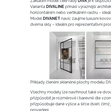
Základní model celé řady
DIVA
je k dispozi
Varianta
DIVALINE
přináší výraznější archite
horizontálním nebo vertikálním rastru – ideál
Model
DIVANET
navíc zaujme luxusní kovovo
dvěma skly – ideální pro reprezentativní pros
Příklady členění skleněné plochy modelu D
Všechny modely lze navrhnout také ve dvoukří
přizpůsobit je rozměrově i barevně dle vzorn
přizpůsobuje dané výšce a šířce dveří, čímž 
provedení.