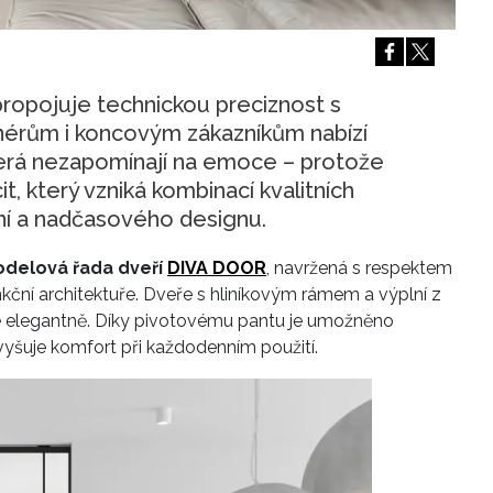
Přihlášením k newsletteru souhlasíte s
Obcho
společnosti BurdaMedia Extra s.r.o.
a potv
Zásadami ochrany soukromí
- BurdaMedia E
pracovat zejména k organizaci a vyhodnocení 
opojuje technickou preciznost s
gnérům i koncovým zákazníkům nabízí
Chcete navíc dostávat i další zajímavé a exkluz
která nezapomínají na emoce – protože
Pokud souhlasíte se zpracováním údajů k tom
cit, který vzniká kombinací kvalitních
soukromí BurdaMedia Extra s.r.o.
, zaškrtnět
í a nadčasového designu.
delová řada dveří
DIVA DOOR
, navržená s respektem
ční architektuře. Dveře s hliníkovým rámem a výplní z
ce elegantně. Díky pivotovému pantu je umožněno
vyšuje komfort při každodenním použití.