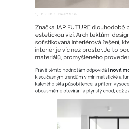
15. 06. 2026
/
PROMOTION
Značka JAP FUTURE dlouhodobě pr
estetickou vizí. Architektům, desi
sofistikovaná interiérová řešení, 
interiér je víc než prostor. Je to po
materiálů, promyšleného proveden
Právě těmto hodnotám odpovídá i
nová mo
k současným trendům v minimalistické a funk
kaleného skla působí lehce, a přitom vyso
obousměrné otevírání a plynulý chod, což z