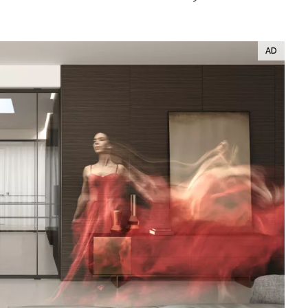
ÁSKA A SEX
ELLEPHORIA
ELLE STOR
ingles
y a on
ex
vatba
OME
NEWSLETTER