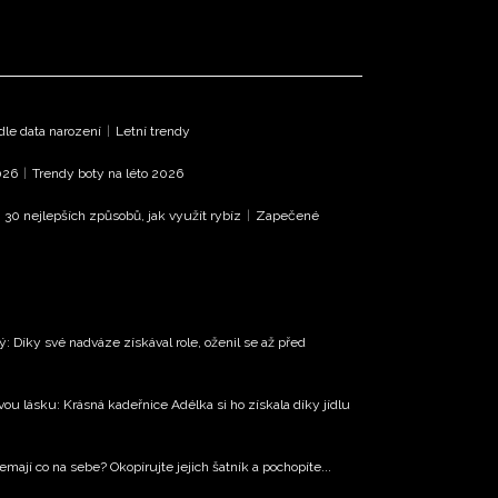
le data narození
|
Letní trendy
026
|
Trendy boty na léto 2026
|
30 nejlepších způsobů, jak využít rybíz
|
Zapečené
: Díky své nadváze získával role, oženil se až před
u lásku: Krásná kadeřnice Adélka si ho získala díky jídlu
mají co na sebe? Okopírujte jejich šatník a pochopíte...