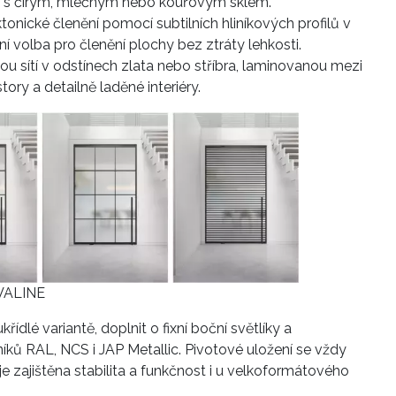
ci s čirým, mléčným nebo kouřovým sklem.
ktonické členění pomocí subtilních hliníkových profilů v
ní volba pro členění plochy bez ztráty lehkosti.
u sítí v odstínech zlata nebo stříbra, laminovanou mezi
tory a detailně laděné interiéry.
IVALINE
dlé variantě, doplnit o fixní boční světlíky a
íků RAL, NCS i JAP Metallic. Pivotové uložení se vždy
je zajištěna stabilita a funkčnost i u velkoformátového