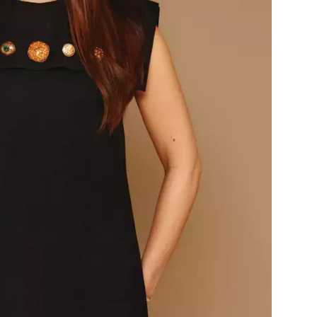
Přihlášením k newsletteru souhlasíte s
Obcho
společnosti BurdaMedia Extra s.r.o.
a potv
Zásadami ochrany soukromí
- BurdaMedia E
pracovat zejména k organizaci a vyhodnocení 
Chcete navíc dostávat i další zajímavé a exkluz
Pokud souhlasíte se zpracováním údajů k tom
soukromí BurdaMedia Extra s.r.o.
, zaškrtnět