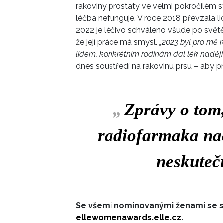
rakoviny prostaty ve velmi pokročilém s
léčba nefunguje. V roce 2018 převzala lic
2022 je léčivo schváleno všude po světě
že její práce má smysl.
„2023 byl pro mě 
lidem, konkrétním rodinám dal lék naději 
dnes soustředí na rakovinu prsu – aby p
„
Zprávy o tom
radiofarmaka nača
neskuteč
Se všemi nominovanými ženami se s
ellewomenawards.elle.cz
.