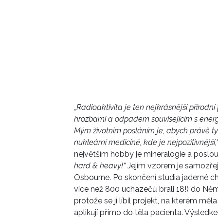
„Radioaktivita je ten nejkrásnější přírod
hrozbami a odpadem souvisejícím s energe
Mým životním posláním je, abych právě ty 
nukleární medicíně, kde je nejpozitivnější,
největším hobby je mineralogie a posl
hard & heavy!“
Jejím vzorem je samozře
Osbourne. Po skončení studia jaderné che
více než 800 uchazečů brali 18!) do Ně
protože se jí líbil projekt, na kterém mě
aplikují přímo do těla pacienta. Výsledk