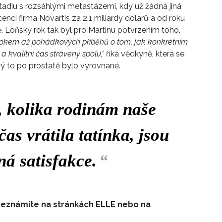
tadiu s rozsáhlými metastázemi, kdy už žádná jiná
enci firma Novartis za 2,1 miliardy dolarů a od roku
. Loňský rok tak byl pro Martinu potvrzením toho,
rokem až pohádkových příběhů o tom, jak konkrétním
a kvalitní čas strávený spolu,“
říká vědkyně, která se
rý to po prostatě bylo vyrovnané.
, kolika rodinám naše
s vrátila tatínka, jsou
ná satisfakce.
“
eznámíte na stránkách ELLE nebo na