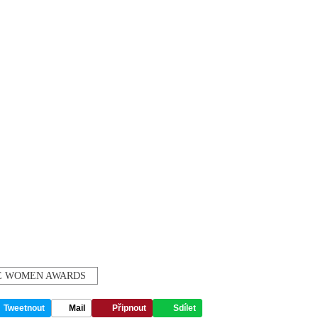
E WOMEN AWARDS
Tweetnout
Mail
Připnout
Sdílet