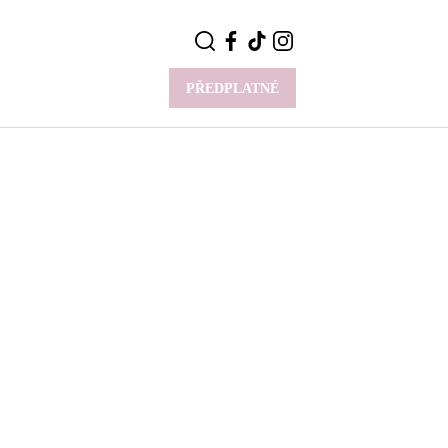
PŘEDPLATNÉ
VÍCE
Y
CELEBRITY
Novinky
Styl slavných
Rozhovory
ie