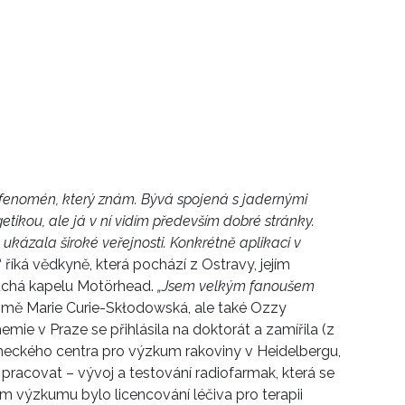
ní fenomén, který znám. Bývá spojená s jadernými
tikou, ale já v ní vidím především dobré stránky.
ukázala široké veřejnosti. Konkrétně aplikaci v
“ říká vědkyně, která pochází z Ostravy, jejím
ouchá kapelu Motörhead.
„Jsem velkým fanoušem
jmě Marie Curie-Skłodowská, ale také Ozzy
mie v Praze se přihlásila na doktorát a zamířila (z
meckého centra pro výzkum rakoviny v Heidelbergu,
la pracovat – vývoj a testování radiofarmak, která se
em výzkumu bylo licencování léčiva pro terapii