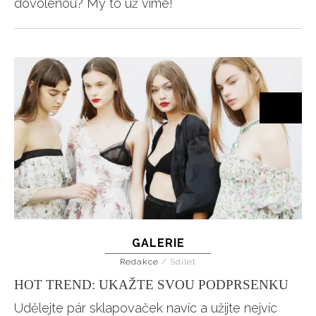
dovolenou? My to už víme!
GALERIE
Redakce
/
Sdílet
HOT TREND: UKAŽTE SVOU PODPRSENKU
Udělejte pár sklapovaček navíc a užijte nejvíc