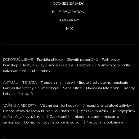
COOKIES ZÁSADY
ELLE DECORATION
HOROSKOPY
MIX
DOPORUČUJEME
Pravidla etikety
|
Slovník puberťáků
|
Partnerský
horoskop
|
Testy a kvízy
|
Andělská čísla
|
Cestování
|
Numerologie podle
data narození
|
Letní trendy
AKTUÁLNÍ TÉMATA
Trendy v manikúře
|
Minulé životy dle numerologie
|
Partnerské vztahy a numerologie
|
Seriál Ulice
|
Plavky na léto 2026
|
Trendy
boty na léto 2026
VAŘENÍ A RECEPTY
Vláčné domácí housky
|
7 receptů na salátové zálivky
|
Francouzská třešňová bublanina (Clafoutis)
|
Pařížské rohlíčky
|
30 nejlepších
způsobů, jak využít rybíz
|
Zapečené brambory s uzeným masem a
smetanou
|
Domácí iontový nápoj ze tří surovin
|
Nadýchaná bublanina