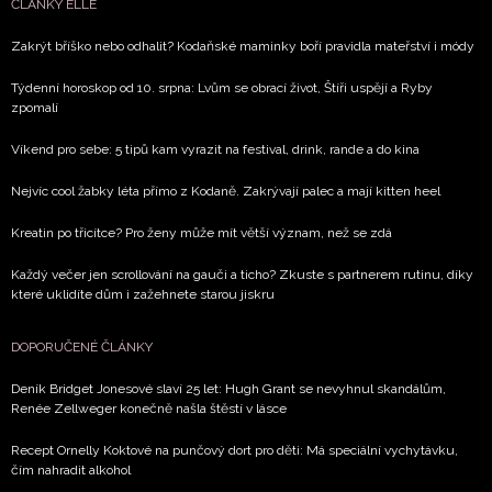
ČLÁNKY ELLE
Zakrýt bříško nebo odhalit? Kodaňské maminky boří pravidla mateřství i módy
Týdenní horoskop od 10. srpna: Lvům se obrací život, Štíři uspějí a Ryby
zpomalí
Víkend pro sebe: 5 tipů kam vyrazit na festival, drink, rande a do kina
Nejvíc cool žabky léta přímo z Kodaně. Zakrývají palec a mají kitten heel
Kreatin po třicítce? Pro ženy může mít větší význam, než se zdá
Každý večer jen scrollování na gauči a ticho? Zkuste s partnerem rutinu, díky
které uklidíte dům i zažehnete starou jiskru
DOPORUČENÉ ČLÁNKY
Deník Bridget Jonesové slaví 25 let: Hugh Grant se nevyhnul skandálům,
Renée Zellweger konečně našla štěstí v lásce
Recept Ornelly Koktové na punčový dort pro děti: Má speciální vychytávku,
čím nahradit alkohol