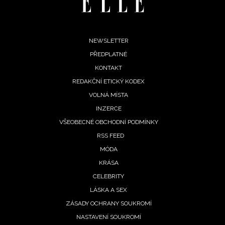
vyhodnocení akce a zasílání novinek.
Chcete navíc dostávat i další zajímavé a exkluzivní
informace od našich partnerů? Pokud souhlasíte se
Footer
NEWSLETTER
zpracováním údajů k tomuto účelu podle
Zásad ochrany
soukromí BurdaMedia Extra s.r.o.
, zaškrtněte toto pole.
PŘEDPLATNÉ
menu
KONTAKT
REDAKČNÍ ETICKÝ KODEX
VOLNÁ MÍSTA
INZERCE
VŠEOBECNÉ OBCHODNÍ PODMÍNKY
RSS FEED
MÓDA
KRÁSA
CELEBRITY
LÁSKA A SEX
ZÁSADY OCHRANY SOUKROMÍ
NASTAVENÍ SOUKROMÍ