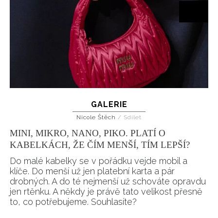
GALERIE
Nicole Štěch
/
Sdílet
MINI, MIKRO, NANO, PIKO. PLATÍ O
KABELKÁCH, ŽE ČÍM MENŠÍ, TÍM LEPŠÍ?
Do malé kabelky se v pořádku vejde mobil a
klíče. Do menší už jen platební karta a pár
drobných. A do té nejmenší už schováte opravdu
jen rtěnku. A někdy je právě tato velikost přesně
to, co potřebujeme. Souhlasíte?