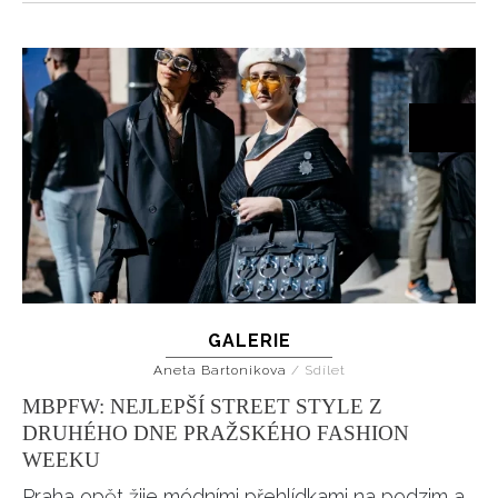
GALERIE
Aneta Bartonikova
/
Sdílet
MBPFW: NEJLEPŠÍ STREET STYLE Z
DRUHÉHO DNE PRAŽSKÉHO FASHION
WEEKU
Praha opět žije módními přehlídkami na podzim a