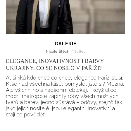
GALERIE
Nicole Štěch
/
Sdílet
ELEGANCE, INOVATIVNOST I BARVY
UKRAJINY. CO SE NOSILO V PAŘÍŽI?
Ať si říká kdo chce co chce, elegance Paříži sluší.
Klišé nad všechna klišé, pomysleli jste si? Možná.
Ale všichni ho s nadšením oblékají. I když ulice
módní metropole zaplnily róby všech možných
tvarů a barev, jedno zůstává – oděvy, stejně tak,
jako jejich nositelé, jsou elegantní, inovativní a
mají co povědět.