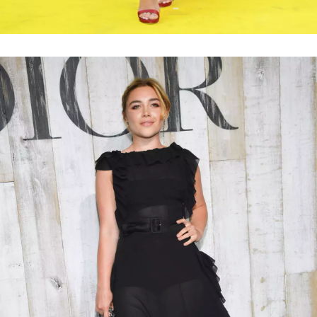
Přihlášením k newsletteru souhlasíte s
Obchodními
podmínkami společnosti BurdaMedia Extra s.r.o.
a
potvrzujete, že jste se seznámili se
Zásadami
ochrany soukromí
- BurdaMedia Extra s.r.o. bude s
Vašimi údaji pracovat zejména k organizaci a
vyhodnocení akce a zasílání novinek.
Chcete navíc dostávat i další zajímavé a exkluzivní
informace od našich partnerů? Pokud souhlasíte se
zpracováním údajů k tomuto účelu podle
Zásad ochrany
soukromí BurdaMedia Extra s.r.o.
, zaškrtněte toto pole.