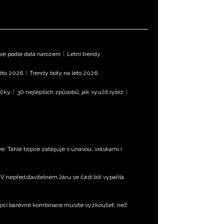
e podle data narození
|
Letní trendy
léto 2026
|
Trendy boty na léto 2026
íčky
|
30 nejlepších způsobů, jak využít rybíz
|
e: Tahle trojice zabojuje s únavou, vráskami i
 nepředstavitelném žáru se část lidí vypařila.
jící barevné kombinace musíte vyzkoušet, než