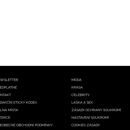
Jana Min
ooter
WSLETTER
MÓDA
EDPLATNÉ
KRÁSA
enu
NTAKT
CELEBRITY
DAKČNÍ ETICKÝ KODEX
LÁSKA A SEX
LNÁ MÍSTA
ZÁSADY OCHRANY SOUKROMÍ
ZERCE
NASTAVENÍ SOUKROMÍ
EOBECNÉ OBCHODNÍ PODMÍNKY
COOKIES ZÁSADY