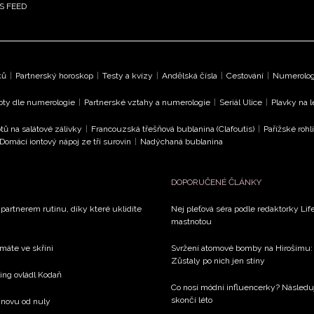
S FEED
ků
|
Partnerský horoskop
|
Testy a kvízy
|
Andělská čísla
|
Cestování
|
Numerologi
oty dle numerologie
|
Partnerské vztahy a numerologie
|
Seriál Ulice
|
Plavky na 
tů na salátové zálivky
|
Francouzská třešňová bublanina (Clafoutis)
|
Pařížské rohl
Domácí iontový nápoj ze tří surovin
|
Nadýchaná bublanina
DOPORUČENÉ ČLÁNKY
 partnerem rutinu, díky které uklidíte
Nej pleťová séra podle redaktorky Life
mastnotou
 máte ve skříni
Svržení atomové bomby na Hirošimu: V
Zůstaly po nich jen stíny
xing ovládl Kodaň
Co nosí módní influencerky? Následu
skončí léto
 znovu od nuly