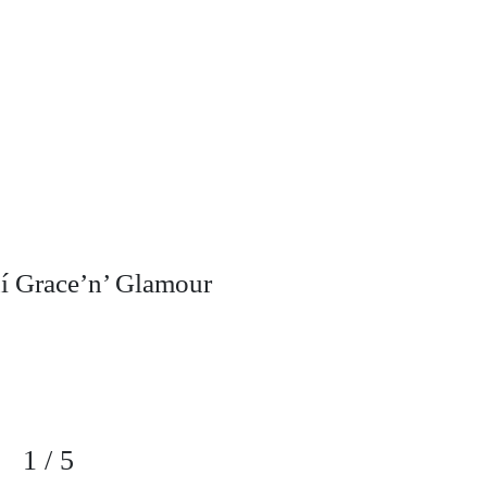
í Grace’n’ Glamour
1
/
5