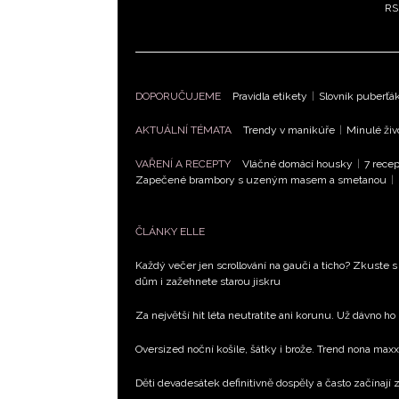
RS
DOPORUČUJEME
Pravidla etikety
|
Slovník puberťá
AKTUÁLNÍ TÉMATA
Trendy v manikúře
|
Minulé živ
VAŘENÍ A RECEPTY
Vláčné domácí housky
|
7 recep
Zapečené brambory s uzeným masem a smetanou
|
ČLÁNKY ELLE
Každý večer jen scrollování na gauči a ticho? Zkuste s
dům i zažehnete starou jiskru
Za největší hit léta neutratíte ani korunu. Už dávno ho
Oversized noční košile, šátky i brože. Trend nona max
Děti devadesátek definitivně dospěly a často začínají