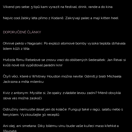
potvrzujete, že jste se seznámili se
Zásadami
Víkend pro sebe: 5 tipů kam vyrazit na festival, drink, rande a do kina
ochrany soukromí
- BurdaMedia Extra s.r.o. bude s
Vašimi údaji pracovat zejména k organizaci a
Nejvíc cool žabky léta přímo z Kodaně. Zakrývají palec a mají kitten heel
vyhodnocení akce a zasílání novinek.
DOPORUČENÉ ČLÁNKY
Chcete navíc dostávat i další zajímavé a exkluzivní
informace od našich partnerů? Pokud souhlasíte se
Ohnivé peklo v Nagasaki: Po explozi atomové bomby vysoká teplota strhávala
zpracováním údajů k tomuto účelu podle
Zásad ochrany
lidem kůži z těla
soukromí BurdaMedia Extra s.r.o.
, zaškrtněte toto pole.
Hvězda filmu Rebelové se znovu vrací do oblíbených šedesátek: Jan Révai si
kvůli nové roli vypěstoval parádní knír
Čtyři věci, které o Whitney Houston možná nevíte: Odmítl ji bratr Michaela
Jacksona a měla milenku
Kvíz z antonym: Myslíte si, že opaky zvládáte levou zadní? Méně obvyklá
slova vás možná zaskočí
Ostružiny nemusíte dávat jen do koláče: Fungují také v ragú, salátu nebo s
fenyklem. Vyzkoušejte 30 receptů
Ani olej, ani smetana: Díky bílému vínu bude vaše kuřecí maso křehké a
šťavnaté