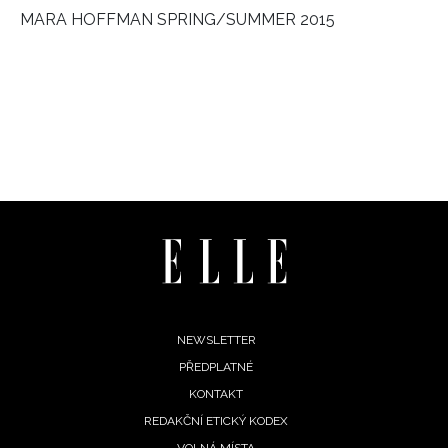
AL
MARA HOFFMAN SPRING/SUMMER 2015
Footer
NEWSLETTER
PŘEDPLATNÉ
menu
KONTAKT
REDAKČNÍ ETICKÝ KODEX
VOLNÁ MÍSTA