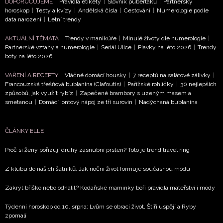
DOPORUČUJEME
Pravidla etikety
|
Slovník puberťáků
|
Partnerský
horoskop
|
Testy a kvízy
|
Andělská čísla
|
Cestování
|
Numerologie podle
data narození
|
Letní trendy
AKTUÁLNÍ TÉMATA
Trendy v manikúře
|
Minulé životy dle numerologie
|
Partnerské vztahy a numerologie
|
Seriál Ulice
|
Plavky na léto 2026
|
Trendy
boty na léto 2026
VAŘENÍ A RECEPTY
Vláčné domácí housky
|
7 receptů na salátové zálivky
|
Francouzská třešňová bublanina (Clafoutis)
|
Pařížské rohlíčky
|
30 nejlepších
způsobů, jak využít rybíz
|
Zapečené brambory s uzeným masem a
smetanou
|
Domácí iontový nápoj ze tří surovin
|
Nadýchaná bublanina
ČLÁNKY ELLE
NEWSLETTER
Proč si ženy pořizují druhý zásnubní prsten? Toto je trend travel ring
Z klubu do našich šatníků: Jak noční život formuje současnou módu
ODESLAT
Zakrýt bříško nebo odhalit? Kodaňské maminky boří pravidla mateřství i módy
Přihlášením k newsletteru souhlasíte s
Obchodními
Týdenní horoskop od 10. srpna: Lvům se obrací život, Štíři uspějí a Ryby
podmínkami společnosti BurdaMedia Extra s.r.o.
a
zpomalí