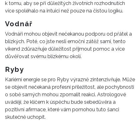
k tomu, aby se při důležitých životních rozhodnutích
REDAKCE
více spoléhalo na intuici než pouze na čistou logiku.
Vodnář
Vodnáři mohou objevit nečekanou podporu od přátel a
blízkých. Poté, co jste nesli emoční zátěž sami, tento
víkend zdůrazňuje důležitost přijmout pomoc a více
důvěřovat svému blízkému okolí.
Ryby
Kariérní energie se pro Ryby výrazně zintenzivňuje. Může
se objevit nečekaná profesní příležitost, ale pochybnosti
o sobě samých mohou zpomalit reakci. Astrologové
uvádějí, že klíčem k úspěchu bude sebedůvěra a
pozitivní afirmace, které vám pomohou tuto šanci
skutečně uchopit.