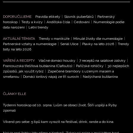
ouzlí
olí
8. 2026
DOPORUČUJEME
Pravidla etikety
|
Slovník puberťáků
|
Partnerský
horoskop
|
Testy a kvízy
|
Andělská čísla
|
Cestování
|
Numerologie podle
data narození
|
Letní trendy
AKTUÁLNÍ TÉMATA
Trendy v manikúře
|
Minulé životy dle numerologie
|
roskop
Partnerské vztahy a numerologie
|
Seriál Ulice
|
Plavky na léto 2026
|
Trendy
boty na léto 2026
 srpen:
y čeká
VAŘENÍ A RECEPTY
Vláčné domácí housky
|
7 receptů na salátové zálivky
|
otní
Francouzská třešňová bublanina (Clafoutis)
|
Pařížské rohlíčky
|
30 nejlepších
om,
způsobů, jak využít rybíz
|
Zapečené brambory s uzeným masem a
smetanou
|
Domácí iontový nápoj ze tří surovin
|
Nadýchaná bublanina
by
avřou
nulost
ČLÁNKY ELLE
 7. 2026
Týdenní horoskop od 10. srpna: Lvům se obrací život, Štíři uspějí a Ryby
zpomalí
DALŠÍ
ČLÁNKY
Víkend pro sebe: 5 tipů kam vyrazit na festival, drink, rande a do kina
K
TÉMATU