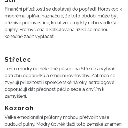
Finanční příležitosti se dostávají do popředí. Horoskop k
modrému úplňku naznačuje, že toto období může být
příznivé pro investice, kreativní projekty nebo vedlejší
příjmy. Promyšlená a kalkulovaná rizika se mohou
konečně začít vyplácet.
Střelec
Tento modrý úplněk silně působí na Střelce a vytváří
potřebu odpočinku a emoční rovnováhy. Zatímco se
zvyšují příležitosti i společenské nároky, astrologové
doporučují dát přednost péči o sebe a chvílím k
zamyšlení.
Kozoroh
Velké emocionální průlomy mohou přetvořit vaše
INFORMACE
budoucí plány. Modrý úplněk tlačí toto zemské znamení