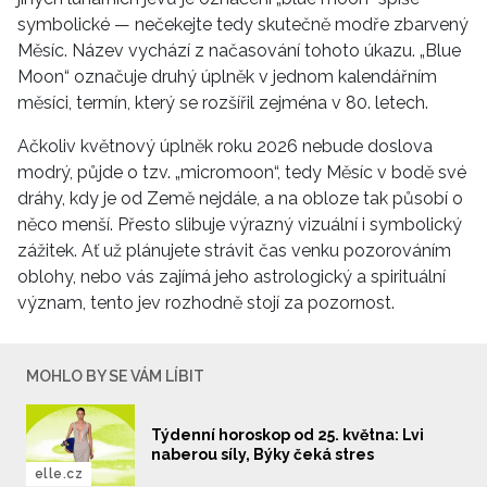
symbolické — nečekejte tedy skutečně modře zbarvený
Měsíc. Název vychází z načasování tohoto úkazu. „Blue
Moon“ označuje druhý úplněk v jednom kalendářním
měsíci, termín, který se rozšířil zejména v 80. letech.
Ačkoliv květnový úplněk roku 2026 nebude doslova
modrý, půjde o tzv. „micromoon“, tedy Měsíc v bodě své
dráhy, kdy je od Země nejdále, a na obloze tak působí o
něco menší. Přesto slibuje výrazný vizuální i symbolický
zážitek. Ať už plánujete strávit čas venku pozorováním
oblohy, nebo vás zajímá jeho astrologický a spirituální
význam, tento jev rozhodně stojí za pozornost.
MOHLO BY SE VÁM LÍBIT
Týdenní horoskop od 25. května: Lvi
naberou síly, Býky čeká stres
elle.cz