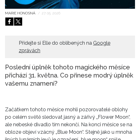
HOME
MARIE HONOSNÁ
/
27. 05. 2026
Přidejte si Elle do oblíbených na
Google
zprávách
Poslední úplněk tohoto magického měsíce
přichází 31. května. Co přinese modrý úplněk
vašemu znamení?
Začátkem tohoto měsíce mohli pozorovatelé oblohy
po celém světě sledovat jasný a zářivý „Flower Moon“,
ale nebeské divadlo tím nekončí. Na konci měsíce se na
obloze objeví vzácný „Blue Moon“. Stejně jako u mnoha
jiných lunárních jevů je označení „blue moon“ spíše