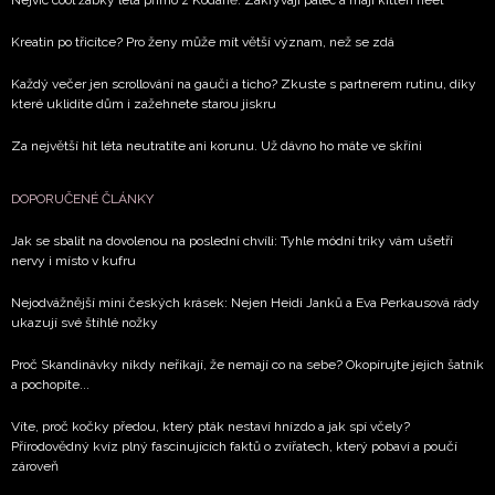
Nejvíc cool žabky léta přímo z Kodaně. Zakrývají palec a mají kitten heel
Kreatin po třicítce? Pro ženy může mít větší význam, než se zdá
Každý večer jen scrollování na gauči a ticho? Zkuste s partnerem rutinu, díky
které uklidíte dům i zažehnete starou jiskru
Za největší hit léta neutratíte ani korunu. Už dávno ho máte ve skříni
DOPORUČENÉ ČLÁNKY
Jak se sbalit na dovolenou na poslední chvíli: Tyhle módní triky vám ušetří
nervy i místo v kufru
Nejodvážnější mini českých krásek: Nejen Heidi Janků a Eva Perkausová rády
ukazují své štíhlé nožky
Proč Skandinávky nikdy neříkají, že nemají co na sebe? Okopírujte jejich šatník
a pochopíte...
Víte, proč kočky předou, který pták nestaví hnízdo a jak spí včely?
Přírodovědný kvíz plný fascinujících faktů o zvířatech, který pobaví a poučí
zároveň