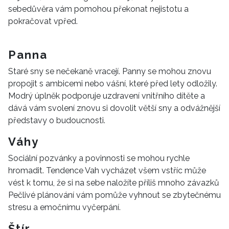
sebedůvěra vám pomohou překonat nejistotu a
pokračovat vpřed.
Panna
Staré sny se nečekaně vracejí. Panny se mohou znovu
propojit s ambicemi nebo vášní, které před lety odložily.
Modrý úplněk podporuje uzdravení vnitřního dítěte a
dává vám svolení znovu si dovolit větší sny a odvážnější
představy o budoucnosti.
Váhy
Sociální pozvánky a povinnosti se mohou rychle
hromadit. Tendence Vah vycházet všem vstříc může
vést k tomu, že si na sebe naložíte příliš mnoho závazků
Pečlivé plánování vám pomůže vyhnout se zbytečnému
stresu a emočnímu vyčerpání.
Štír