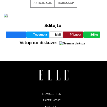
ASTROLOGIE
HOROSKOP
Sdílejte:
Tweetnout
Mail
Připnout
Sdílet
Vstup do diskuze:
oroskopy
 tajemno
denní
Footer
NEWSLETTER
roskop
PŘEDPLATNÉ
menu
 10.
KONTAKT