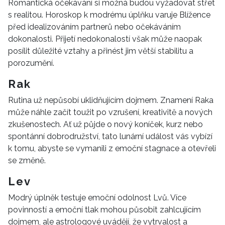
Romantická očekávání si možná budou vyžadovat střet
s realitou. Horoskop k modrému úplňku varuje Blížence
před idealizováním partnerů nebo očekáváním
dokonalosti. Přijetí nedokonalostí však může naopak
posílit důležité vztahy a přinést jim větší stabilitu a
porozumění.
Rak
Rutina už nepůsobí uklidňujícím dojmem. Znamení Raka
může náhle začít toužit po vzrušení, kreativitě a nových
zkušenostech. Ať už půjde o nový koníček, kurz nebo
spontánní dobrodružství, tato lunární událost vás vybízí
k tomu, abyste se vymanili z emoční stagnace a otevřeli
se změně.
Lev
Modrý úplněk testuje emoční odolnost Lvů. Více
povinností a emoční tlak mohou působit zahlcujícím
dojmem, ale astrologové uvádějí, že vytrvalost a