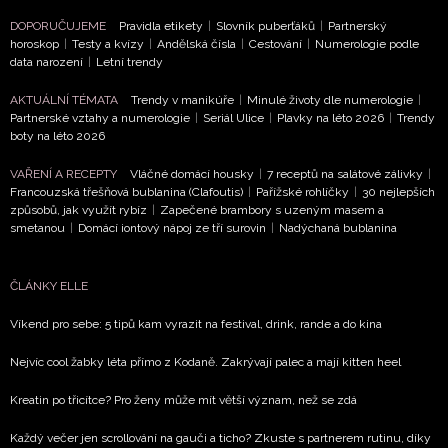
DOPORUČUJEME
Pravidla etikety
|
Slovník puberťáků
|
Partnerský
horoskop
|
Testy a kvízy
|
Andělská čísla
|
Cestování
|
Numerologie podle
data narození
|
Letní trendy
AKTUÁLNÍ TÉMATA
Trendy v manikúře
|
Minulé životy dle numerologie
|
Partnerské vztahy a numerologie
|
Seriál Ulice
|
Plavky na léto 2026
|
Trendy
boty na léto 2026
VAŘENÍ A RECEPTY
Vláčné domácí housky
|
7 receptů na salátové zálivky
|
Francouzská třešňová bublanina (Clafoutis)
|
Pařížské rohlíčky
|
30 nejlepších
způsobů, jak využít rybíz
|
Zapečené brambory s uzeným masem a
smetanou
|
Domácí iontový nápoj ze tří surovin
|
Nadýchaná bublanina
ČLÁNKY ELLE
Víkend pro sebe: 5 tipů kam vyrazit na festival, drink, rande a do kina
Nejvíc cool žabky léta přímo z Kodaně. Zakrývají palec a mají kitten heel
Kreatin po třicítce? Pro ženy může mít větší význam, než se zdá
Každý večer jen scrollování na gauči a ticho? Zkuste s partnerem rutinu, díky