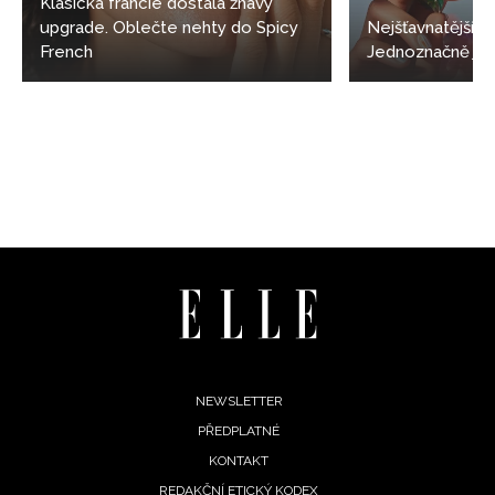
Klasická francie dostala žhavý
upgrade. Oblečte nehty do Spicy
Nejšťavnatější 
French
Jednoznačně jell
Footer
NEWSLETTER
PŘEDPLATNÉ
menu
KONTAKT
REDAKČNÍ ETICKÝ KODEX