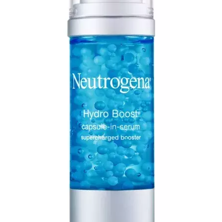
NEWSLETTER
ODESLAT
Přihlášením k newsletteru souhlasíte s
Obchodními
podmínkami společnosti BurdaMedia Extra s.r.o.
a
potvrzujete, že jste se seznámili se
Zásadami
ochrany soukromí
- BurdaMedia Extra s.r.o. bude s
Vašimi údaji pracovat zejména k organizaci a
vyhodnocení akce a zasílání novinek.
Chcete navíc dostávat i další zajímavé a exkluzivní
informace od našich partnerů? Pokud souhlasíte se
zpracováním údajů k tomuto účelu podle
Zásad ochrany
soukromí BurdaMedia Extra s.r.o.
, zaškrtněte toto pole.