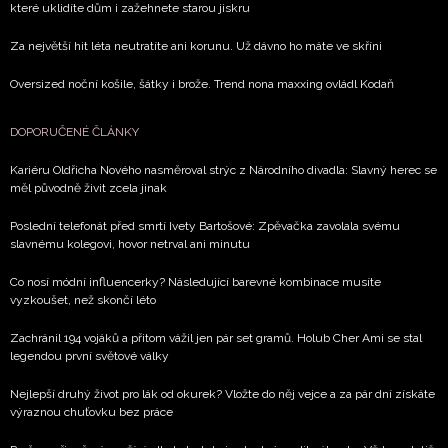
které uklidíte dům i zažehnete starou jiskru
Za největší hit léta neutratíte ani korunu. Už dávno ho máte ve skříni
Oversized noční košile, šátky i brože. Trend nona maxxing ovládl Kodaň
DOPORUČENÉ ČLÁNKY
Kariéru Oldřicha Nového nasměroval strýc z Národního divadla: Slavný herec se
měl původně živit zcela jinak
Poslední telefonát před smrtí Ivety Bartošové: Zpěvačka zavolala svému
slavnému kolegovi, hovor netrval ani minutu
Co nosí módní influencerky? Následující barevné kombinace musíte
vyzkoušet, než skončí léto
Zachránil 194 vojáků a přitom vážil jen pár set gramů. Holub Cher Ami se stal
legendou první světové války
Nejlepší druhý život pro lák od okurek? Vložte do něj vejce a za pár dní získáte
výraznou chuťovku bez práce