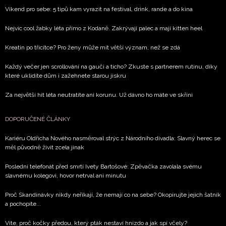
Víkend pro sebe: 5 tipů kam vyrazit na festival, drink, rande a do kina
Nejvíc cool žabky léta přímo z Kodaně. Zakrývají palec a mají kitten heel
Kreatin po třicítce? Pro ženy může mít větší význam, než se zdá
Každý večer jen scrollování na gauči a ticho? Zkuste s partnerem rutinu, díky
které uklidíte dům i zažehnete starou jiskru
Za největší hit léta neutratíte ani korunu. Už dávno ho máte ve skříni
DOPORUČENÉ ČLÁNKY
Kariéru Oldřicha Nového nasměroval strýc z Národního divadla: Slavný herec se
měl původně živit zcela jinak
Poslední telefonát před smrtí Ivety Bartošové: Zpěvačka zavolala svému
slavnému kolegovi, hovor netrval ani minutu
Proč Skandinávky nikdy neříkají, že nemají co na sebe? Okopírujte jejich šatník
a pochopíte...
Víte, proč kočky předou, který pták nestaví hnízdo a jak spí včely?