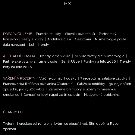
MIX
DOPORUČUJEME
Pravidla etikety
|
Slovník puberťáků
|
Partnerský
horoskop
|
Testy a kvízy
|
Andělská čísla
|
Cestování
|
Numerologie podle
data narození
|
Letní trendy
AKTUÁLNÍ TÉMATA
Trendy v manikúře
|
Minulé životy dle numerologie
|
Partnerské vztahy a numerologie
|
Seriál Ulice
|
Plavky na léto 2026
|
Trendy
boty na léto 2026
VAŘENÍ A RECEPTY
Vláčné domácí housky
|
7 receptů na salátové zálivky
|
Francouzská třešňová bublanina (Clafoutis)
|
Pařížské rohlíčky
|
30 nejlepších
způsobů, jak využít rybíz
|
Zapečené brambory s uzeným masem a
smetanou
|
Domácí iontový nápoj ze tří surovin
|
Nadýchaná bublanina
ČLÁNKY ELLE
Týdenní horoskop od 10. srpna: Lvům se obrací život, Štíři uspějí a Ryby
zpomalí